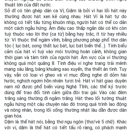
thuật lớn của đất nước.
Sở dĩ có tên ghép dân ca Ví, Giặm là bởi vì hai lối hát này
thường được hát xen kẽ cùng nhau. Hát Ví là hát tự do
không có tiết tấu từng khuôn nhịp, người hát có thể co dãn
một cách ngẫu hứng. Âm điệu cao thấp ngắn dài có khi còn
tuỳ thuộc vào lời thơ (ca từ) bằng hay trắc, ít từ hay nhiều
từ. Ví thuộc thể ngâm vĩnh, bằng phương pháp phổ thơ dân
tộc ( lục bát, song thất lục bát, lục bát biến thể...). Tính biểu
cảm của hát ví tuỳ vào môi trường hoàn cảnh, không gian
thời gian và tâm tính của người hát. Âm vực của ví thường
không quá một quãng 8. Tình điệu ví nghe trang trải mênh
mang sâu lắng, bâng khuâng xao xuyến, tha thiết ân tình. Tuy
vậy, vẫn có loại ví ghẹo và ví mục đồng nghe dí dỏm hài
hước, nghịch ngợm hồn nhiên tươi trẻ. Hát ví hát giao duyên
nam nữ được phổ biến vùng Nghệ Tĩnh, các thể kỷ trước
dùng để trao đổi tình cảm giữa đôi trai gái. Vào các đêm
trăng sáng thường đi ngắm trăng. Hát theo lối tường thuật
ngẫu hứng một câu chuyện nào đó trong quá trình lao động
và nông nhàn, trong lối sống thường nhật lâu dần được dân
gian hóa.
Dặm là thể hát nói, bằng thơ ngụ ngôn (thơ/vè 5 chữ). Khác
với ví, dặm là thể hát có tiết tấu rõ ràng, có phách mạnh