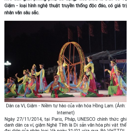
Giặm - loại hình nghệ thuật truyền thống độc đáo, có giá trị
nhân văn sâu sắc.
Dân ca Ví, Giặm - Niềm tự hào của văn hóa Hồng Lam. (Ảnh:
Internet)
Ngày 27/11/2014, tại Paris, Pháp, UNESCO chính thức ghi
danh dân ca ví, giặm Nghệ Tĩnh là Di sản văn hóa phi vật thể
đại diện của nhân loại. Và ngày 31/01 vừa qua, Bộ VHTTDL,