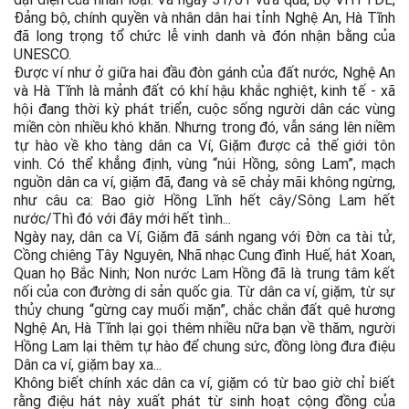
Đảng bộ, chính quyền và nhân dân hai tỉnh Nghệ An, Hà Tĩnh
đã long trọng tổ chức lễ vinh danh và đón nhận bằng của
UNESCO.
Được ví như ở giữa hai đầu đòn gánh của đất nước, Nghệ An
và Hà Tĩnh là mảnh đất có khí hậu khắc nghiệt, kinh tế - xã
hội đang thời kỳ phát triển, cuộc sống người dân các vùng
miền còn nhiều khó khăn. Nhưng trong đó, vẫn sáng lên niềm
tự hào về kho tàng dân ca Ví, Giặm được cả thế giới tôn
vinh. Có thể khẳng định, vùng “núi Hồng, sông Lam”, mạch
nguồn dân ca ví, giặm đã, đang và sẽ chảy mãi không ngừng,
như câu ca: Bao giờ Hồng Lĩnh hết cây/Sông Lam hết
nước/Thì đó với đây mới hết tình...
Ngày nay, dân ca Ví, Giặm đã sánh ngang với Đờn ca tài tử,
Cồng chiêng Tây Nguyên, Nhã nhạc Cung đình Huế, hát Xoan,
Quan họ Bắc Ninh; Non nước Lam Hồng đã là trung tâm kết
nối của con đường di sản quốc gia. Từ dân ca ví, giặm, từ sự
thủy chung “gừng cay muối mặn”, chắc chắn đất quê hương
Nghệ An, Hà Tĩnh lại gọi thêm nhiều nữa bạn về thăm, người
Hồng Lam lại thêm tự hào để chung sức, đồng lòng đưa điệu
Dân ca ví, giặm bay xa...
Không biết chính xác dân ca ví, giặm có từ bao giờ chỉ biết
rằng điệu hát này xuất phát từ sinh hoạt cộng đồng của