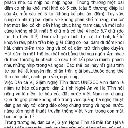
phách nhẹ, có nhịp nội nhịp ngoại. Thông thường một bài
dặm có nhiều khổ, mỗi khổ có 5 câu (câu 5 thường điệp lại
câu 4), mỗi câu có 5 từ (không kể phụ âm đệm). Tuy vậy,
cũng có những bài dặm/ vè không phân khổ rõ ràng, mà cứ
hát một lèo, có khi đến hàng chục hàng trăm câu, và mỗi câu
cũng không nhất nhất 5 chữ mà có thể 4 hoặc 6,7 chữ (do
lời thơ biến thể). Dặm rất giàu tính tự sự, tự tình, kể lể
khuyên răn, phân trần bày giải. Cũng có loại dặm dí dỏm khôi
hài, châm biếm trào lộng và có cả dặm trữ tình giao duyên.
Hát dặm là một thể loại hát nói bằng thơ ngụ ngôn. Âm nhạc
đi theo thường là phách. Có các tiết tấu phách mạnh, phách
nhẹ, những nhịp trong và ngoài. Các thể loại này rất giàu tính
tự sự, kể lể, khuyên răn, phân trần, giãi bày...thuộc dạng thể
thơ năm chữ, cách gieo vần, ngắt nhịp,...
Việc Dân ca Ví, Giặm Nghệ Tĩnh được UNESCO vinh danh là
niềm tự hào của người dân 2 tỉnh Nghệ An và Hà Tĩnh nói
riêng và là niềm tự hào của đất nước Việt Nam nói chung.
Qua đó góp phần không nhỏ trong việc quảng bá nghệ thuật
dân gian này tới đông đảo công chúng trong và ngoài nước,
nâng tầm nghệ thuật truyền thống Việt Nam trong con mắt
bạn bè quốc tế.
Trong tương lai, dân ca Ví, Giặm Nghệ Tĩnh sẽ mãi tồn tại và
phát triển như màu xanh trường cửu của dòng sông, của cây