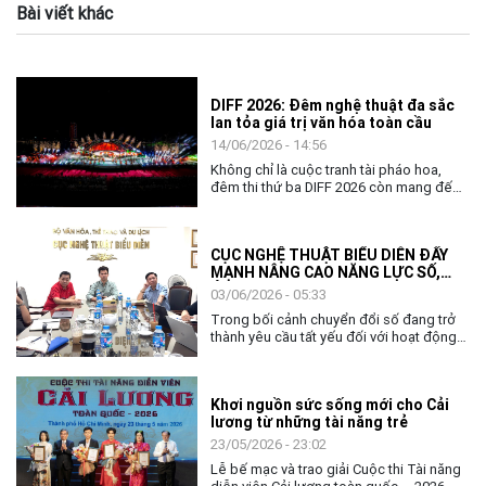
Bài viết khác
DIFF 2026: Đêm nghệ thuật đa sắc
lan tỏa giá trị văn hóa toàn cầu
14/06/2026 - 14:56
Không chỉ là cuộc tranh tài pháo hoa,
đêm thi thứ ba DIFF 2026 còn mang đến
không gian nghệ thuật đặc sắc, khẳng
định vai trò của văn hóa như nhịp cầu kết
nối cộng đồng và các quốc gia.
CỤC NGHỆ THUẬT BIỂU DIỄN ĐẨY
MẠNH NÂNG CAO NĂNG LỰC SỐ,
ỨNG DỤNG AI TRONG THỰC THI
03/06/2026 - 05:33
CÔNG VỤ
Trong bối cảnh chuyển đổi số đang trở
thành yêu cầu tất yếu đối với hoạt động
quản lý nhà nước, việc nâng cao năng lực
số và khả năng ứng dụng trí tuệ nhân tạo
(AI) cho đội ngũ cán bộ, công chức ngày
Khơi nguồn sức sống mới cho Cải
càng có ý nghĩa quan trọng. Với tinh thần
lương từ những tài năng trẻ
chủ động thích ứng và đổi mới, ngày
02/6, Cục Nghệ thuật biểu diễn đã tổ
23/05/2026 - 23:02
chức chương trình tập huấn, bồi dưỡng
Lễ bế mạc và trao giải Cuộc thi Tài năng
về chuyển đổi số và ứng dụng AI cho