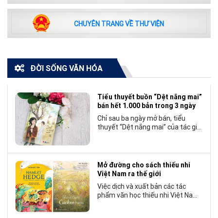
CHUYÊN TRANG VỀ THƯ VIỆN
ĐỜI SỐNG VĂN HÓA
Tiểu thuyết buồn “Dệt nắng mai”
bán hết 1.000 bản trong 3 ngày
Chỉ sau ba ngày mở bán, tiểu
thuyết “Dệt nắng mai” của tác giả
Nhật Lãng đã tạo nên một hiện
tượng đáng chú ý trong làng văn
chương trẻ khi cán mốc 1.000 bản
tiêu thụ.
Mở đường cho sách thiếu nhi
Việt Nam ra thế giới
Việc dịch và xuất bản các tác
phẩm văn học thiếu nhi Việt Nam
bằng tiếng Anh không chỉ mở rộng
cơ hội tiếp cận cho độc giả quốc