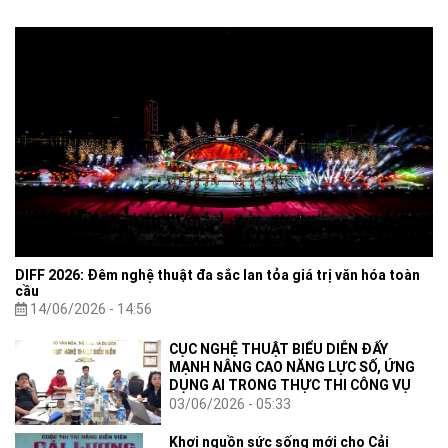
DIFF 2026: Đêm nghệ thuật đa sắc lan tỏa giá trị văn hóa toàn
cầu
14/06/2026 - 14:56
CỤC NGHỆ THUẬT BIỂU DIỄN ĐẨY
MẠNH NÂNG CAO NĂNG LỰC SỐ, ỨNG
DỤNG AI TRONG THỰC THI CÔNG VỤ
03/06/2026 - 05:33
Khơi nguồn sức sống mới cho Cải