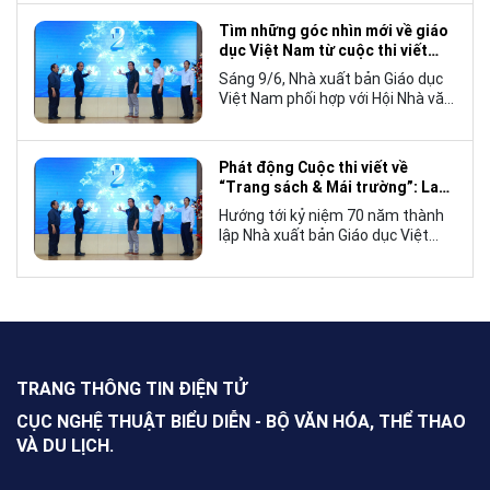
tế, mà còn góp phần đưa những
câu chuyện mang đậm bản sắc
Tìm những góc nhìn mới về giáo
văn hóa Việt Nam bước ra thế giới.
dục Việt Nam từ cuộc thi viết
“Trang sách và Mái trường”
Sáng 9/6, Nhà xuất bản Giáo dục
Việt Nam phối hợp với Hội Nhà văn
Việt Nam tổ chức lễ phát động
cuộc thi viết về “Trang sách và
Mái trường”, hướng tới kỷ niệm 70
Phát động Cuộc thi viết về
năm thành lập Nhà xuất bản Giáo
“Trang sách & Mái trường”: Lan
dục Việt Nam vào năm 2027.
tỏa tình yêu học tập, tôn vinh
Hướng tới kỷ niệm 70 năm thành
những giá trị bền vững của giáo
lập Nhà xuất bản Giáo dục Việt
dục
Nam (NXBGDVN), sáng 9.6,
NXBGDVN phối hợp với Hội Nhà
văn Việt Nam chính thức phát
động Cuộc thi viết về “Trang sách
& Mái trường” trên phạm vi toàn
quốc, dành cho mọi công dân Việt
Nam trong và ngoài nước, không
TRANG THÔNG TIN ĐIỆN TỬ
giới hạn độ tuổi, nghề nghiệp hay
nơi cư trú.
CỤC NGHỆ THUẬT BIỂU DIỄN - BỘ VĂN HÓA, THỂ THAO
VÀ DU LỊCH.