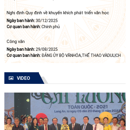
của Bộ Chính trị (khóa X) về "tiếp tục xây dựng và phát triển
văn học, nghệ thuật trong thời kỳ mới"
Nghị định Quy định về khuyến khích phát triển văn học
Ngày ban hành:
30/12/2025
Cơ quan ban hành:
Chính phủ
Công văn
Ngày ban hành:
29/08/2025
Cơ quan ban hành:
ĐẢNG ỦY BỘ VĂNHÓA,THỂ THAO VÀDULỊCH
VIDEO