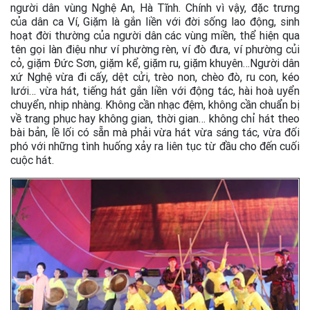
người dân vùng Nghệ An, Hà Tĩnh. Chính vì vậy, đặc trưng
của dân ca Ví, Giặm là gắn liền với đời sống lao động, sinh
hoạt đời thường của người dân các vùng miền, thể hiện qua
tên gọi làn điệu như ví phường rèn, ví đò đưa, ví phường củi
cỏ, giặm Đức Sơn, giặm kể, giặm ru, giặm khuyên…Người dân
xứ Nghệ vừa đi cấy, dệt cửi, trèo non, chèo đò, ru con, kéo
lưới… vừa hát, tiếng hát gắn liền với động tác, hài hoà uyển
chuyển, nhịp nhàng. Không cần nhạc đệm, không cần chuẩn bị
về trang phục hay không gian, thời gian… không chỉ hát theo
bài bản, lề lối có sẵn mà phải vừa hát vừa sáng tác, vừa đối
phó với những tình huống xảy ra liên tục từ đầu cho đến cuối
cuộc hát.