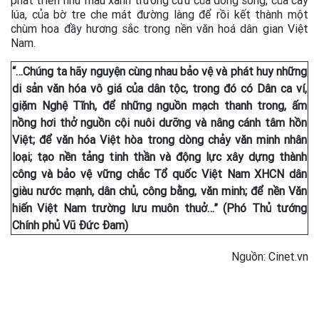
lúa, của bờ tre che mát đường làng để rồi kết thành một
chùm hoa đầy hương sắc trong nền văn hoá dân gian Việt
Nam.
“…Chúng ta hãy nguyện cùng nhau bảo vệ và phát huy những
di sản văn hóa vô giá của dân tộc, trong đó có Dân ca ví,
giặm Nghệ Tĩnh, để những nguồn mạch thanh trong, ấm
nồng hơi thở nguồn cội nuôi dưỡng và nâng cánh tâm hồn
Việt; để văn hóa Việt hòa trong dòng chảy văn minh nhân
loại; tạo nền tảng tinh thần và động lực xây dựng thành
công và bảo vệ vững chắc Tổ quốc Việt Nam XHCN dân
giàu nước mạnh, dân chủ, công bằng, văn minh; để nền Văn
hiến Việt Nam trường lưu muôn thuở…” (Phó Thủ tướng
Chính phủ Vũ Đức Đam)
Nguồn: Cinet.vn