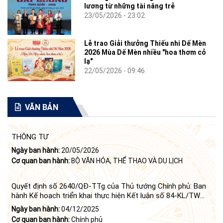
lương từ những tài năng trẻ
23/05/2026 - 23:02
Lễ trao Giải thưởng Thiếu nhi Dế Mèn
2026 Mùa Dế Mèn nhiều "hoa thơm cỏ
lạ"
22/05/2026 - 09:46
VĂN BẢN
THÔNG TƯ
Ngày ban hành:
20/05/2026
Cơ quan ban hành:
BỘ VĂN HÓA, THỂ THAO VÀ DU LỊCH
Quyết định số 2640/QĐ-TTg của Thủ tướng Chính phủ: Ban
hành Kế hoạch triển khai thực hiện Kết luận số 84-KL/TW
ngày 21 tháng 6 năm 2024 của Bộ Chính trị tiếp tục thực
Ngày ban hành:
04/12/2025
hiện Nghị quyết số 23-NQ/TW ngày 16 tháng 6 năm 2008
Cơ quan ban hành:
Chính phủ