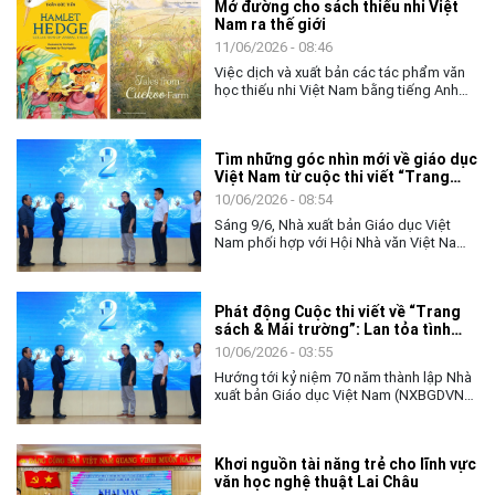
Mở đường cho sách thiếu nhi Việt
Nam ra thế giới
11/06/2026 - 08:46
Việc dịch và xuất bản các tác phẩm văn
học thiếu nhi Việt Nam bằng tiếng Anh
không chỉ mở rộng cơ hội tiếp cận cho
độc giả quốc tế, mà còn góp phần đưa
những câu chuyện mang đậm bản sắc
Tìm những góc nhìn mới về giáo dục
văn hóa Việt Nam bước ra thế giới.
Việt Nam từ cuộc thi viết “Trang
sách và Mái trường”
10/06/2026 - 08:54
Sáng 9/6, Nhà xuất bản Giáo dục Việt
Nam phối hợp với Hội Nhà văn Việt Nam
tổ chức lễ phát động cuộc thi viết về
“Trang sách và Mái trường”, hướng tới kỷ
niệm 70 năm thành lập Nhà xuất bản Giáo
Phát động Cuộc thi viết về “Trang
dục Việt Nam vào năm 2027.
sách & Mái trường”: Lan tỏa tình
yêu học tập, tôn vinh những giá trị
10/06/2026 - 03:55
bền vững của giáo dục
Hướng tới kỷ niệm 70 năm thành lập Nhà
xuất bản Giáo dục Việt Nam (NXBGDVN),
sáng 9.6, NXBGDVN phối hợp với Hội Nhà
văn Việt Nam chính thức phát động Cuộc
thi viết về “Trang sách & Mái trường” trên
Khơi nguồn tài năng trẻ cho lĩnh vực
phạm vi toàn quốc, dành cho mọi công
văn học nghệ thuật Lai Châu
dân Việt Nam trong và ngoài nước,