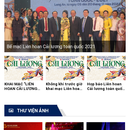
Bế mạc Liên hoan Cải lương toàn quốc 2021
KHAI MẠC "LIÊN
Không khí trước giờ
Họp báo Liên hoan
HOAN CẢI LƯƠNG
khai mạc Liên hoan
Cải lương toàn quốc
TOÀN QUỐC - 2021"
cải lương toàn quốc
2021
THƯ VIỆN ẢNH