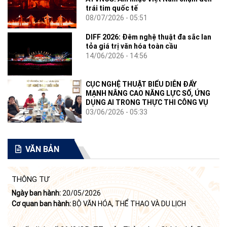
trái tim quốc tế
08/07/2026 - 05:51
DIFF 2026: Đêm nghệ thuật đa sắc lan
tỏa giá trị văn hóa toàn cầu
14/06/2026 - 14:56
CỤC NGHỆ THUẬT BIỂU DIỄN ĐẨY
MẠNH NÂNG CAO NĂNG LỰC SỐ, ỨNG
DỤNG AI TRONG THỰC THI CÔNG VỤ
03/06/2026 - 05:33
VĂN BẢN
THÔNG TƯ
Ngày ban hành:
20/05/2026
Cơ quan ban hành:
BỘ VĂN HÓA, THỂ THAO VÀ DU LỊCH