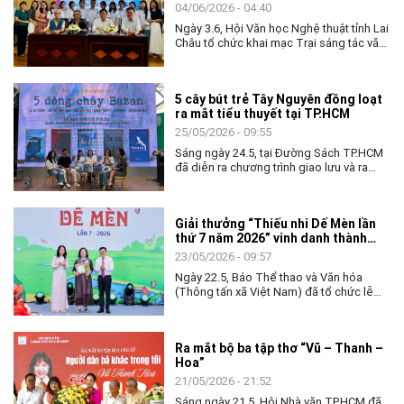
không giới hạn độ tuổi, nghề nghiệp hay
04/06/2026 - 04:40
nơi cư trú.
Ngày 3.6, Hội Văn học Nghệ thuật tỉnh Lai
Châu tổ chức khai mạc Trại sáng tác văn
học trẻ năm 2026 dành cho các học sinh
chuyên Văn khối 10 và khối 11 Trường
THPT Chuyên Lê Quý Đôn.
5 cây bút trẻ Tây Nguyên đồng loạt
ra mắt tiểu thuyết tại TP.HCM
25/05/2026 - 09:55
Sáng ngày 24.5, tại Đường Sách TP.HCM
đã diễn ra chương trình giao lưu và ra
mắt 5 cuốn tiểu thuyết mang tên “5 dòng
chảy Bazan”. Sự kiện đánh dấu màn hội
ngộ đầy ấn tượng của 5 tác giả trẻ thuộc
Giải thưởng “Thiếu nhi Dế Mèn lần
thế hệ 8X và 9X đến từ Gia Lai.
thứ 7 năm 2026” vinh danh thành
tựu trọn đời NSND Ngô Mạnh Lân
23/05/2026 - 09:57
Ngày 22.5, Báo Thể thao và Văn hóa
(Thông tấn xã Việt Nam) đã tổ chức lễ
công bố Giải thưởng “Thiếu nhi Dế Mèn
lần thứ 7 năm 2026”. Mùa giải năm nay
gồm 1 Giải thưởng Lớn, 6 giải Khát vọng
Ra mắt bộ ba tập thơ “Vũ – Thanh –
Dế Mèn và 4 Tặng thưởng của Hội đồng
Hoa”
giám khảo.
21/05/2026 - 21:52
Sáng ngày 21.5, Hội Nhà văn TP.HCM đã