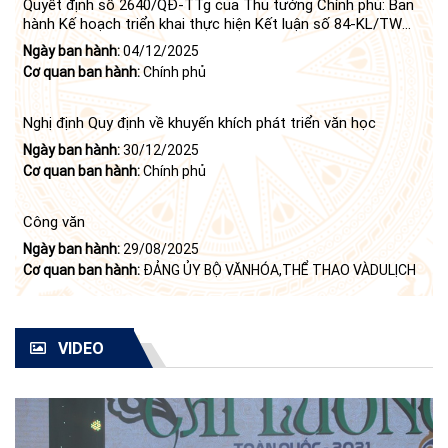
Quyết định số 2640/QĐ-TTg của Thủ tướng Chính phủ: Ban
hành Kế hoạch triển khai thực hiện Kết luận số 84-KL/TW
ngày 21 tháng 6 năm 2024 của Bộ Chính trị tiếp tục thực
Ngày ban hành:
04/12/2025
hiện Nghị quyết số 23-NQ/TW ngày 16 tháng 6 năm 2008
Cơ quan ban hành:
Chính phủ
của Bộ Chính trị (khóa X) về "tiếp tục xây dựng và phát triển
văn học, nghệ thuật trong thời kỳ mới"
Nghị định Quy định về khuyến khích phát triển văn học
Ngày ban hành:
30/12/2025
Cơ quan ban hành:
Chính phủ
Công văn
Ngày ban hành:
29/08/2025
Cơ quan ban hành:
ĐẢNG ỦY BỘ VĂNHÓA,THỂ THAO VÀDULỊCH
VIDEO