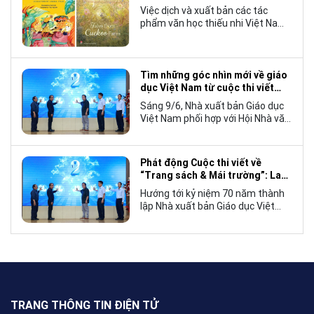
Việc dịch và xuất bản các tác
phẩm văn học thiếu nhi Việt Nam
bằng tiếng Anh không chỉ mở rộng
cơ hội tiếp cận cho độc giả quốc
tế, mà còn góp phần đưa những
câu chuyện mang đậm bản sắc
Tìm những góc nhìn mới về giáo
văn hóa Việt Nam bước ra thế giới.
dục Việt Nam từ cuộc thi viết
“Trang sách và Mái trường”
Sáng 9/6, Nhà xuất bản Giáo dục
Việt Nam phối hợp với Hội Nhà văn
Việt Nam tổ chức lễ phát động
cuộc thi viết về “Trang sách và
Mái trường”, hướng tới kỷ niệm 70
Phát động Cuộc thi viết về
năm thành lập Nhà xuất bản Giáo
“Trang sách & Mái trường”: Lan
dục Việt Nam vào năm 2027.
tỏa tình yêu học tập, tôn vinh
Hướng tới kỷ niệm 70 năm thành
những giá trị bền vững của giáo
lập Nhà xuất bản Giáo dục Việt
dục
Nam (NXBGDVN), sáng 9.6,
NXBGDVN phối hợp với Hội Nhà
văn Việt Nam chính thức phát
động Cuộc thi viết về “Trang sách
& Mái trường” trên phạm vi toàn
quốc, dành cho mọi công dân Việt
Nam trong và ngoài nước, không
TRANG THÔNG TIN ĐIỆN TỬ
giới hạn độ tuổi, nghề nghiệp hay