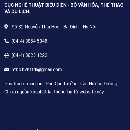
nơi cư trú.
CỤC NGHỆ THUẬT BIỂU DIỄN - BỘ VĂN HÓA, THỂ THAO
VÀ DU LỊCH.
Số 32 Nguyễn Thái Học - Ba Đình - Hà Nội
(84-4) 3854 5348
(84-4) 3823 1222
ntbd.bvhttdl@gmail.com
Phụ trách trang tin : Phó Cục trưởng Trần Hướng Dương
Ghi rõ nguồn khi phát lại thông tin từ website này.