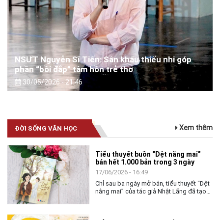
NSƯT Nguyễn Sĩ Tiến: Sân khấu thiếu nhi góp
phần “bồi đắp” tâm hồn trẻ thơ
30/05/2026 - 21:46
Xem thêm
ĐỜI SỐNG VĂN HỌC
Tiểu thuyết buồn “Dệt nắng mai”
bán hết 1.000 bản trong 3 ngày
17/06/2026 - 16:49
Chỉ sau ba ngày mở bán, tiểu thuyết “Dệt
nắng mai” của tác giả Nhật Lãng đã tạo
nên một hiện tượng đáng chú ý trong
làng văn chương trẻ khi cán mốc 1.000
bản tiêu thụ.