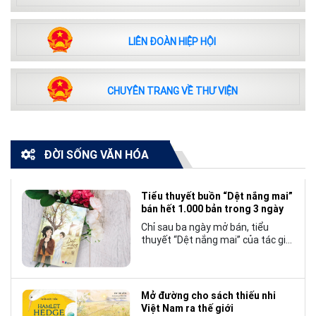
LIÊN ĐOÀN HIỆP HỘI
CHUYÊN TRANG VỀ THƯ VIỆN
ĐỜI SỐNG VĂN HÓA
Tiểu thuyết buồn “Dệt nắng mai”
bán hết 1.000 bản trong 3 ngày
Chỉ sau ba ngày mở bán, tiểu
thuyết “Dệt nắng mai” của tác giả
Nhật Lãng đã tạo nên một hiện
tượng đáng chú ý trong làng văn
chương trẻ khi cán mốc 1.000 bản
tiêu thụ.
Mở đường cho sách thiếu nhi
Việt Nam ra thế giới