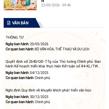
lạ"
22/05/2026 - 09:46
VĂN BẢN
THÔNG TƯ
Ngày ban hành:
20/05/2026
Cơ quan ban hành:
BỘ VĂN HÓA, THỂ THAO VÀ DU LỊCH
Quyết định số 2640/QĐ-TTg của Thủ tướng Chính phủ: Ban
hành Kế hoạch triển khai thực hiện Kết luận số 84-KL/TW
ngày 21 tháng 6 năm 2024 của Bộ Chính trị tiếp tục thực
Ngày ban hành:
04/12/2025
hiện Nghị quyết số 23-NQ/TW ngày 16 tháng 6 năm 2008
Cơ quan ban hành:
Chính phủ
của Bộ Chính trị (khóa X) về "tiếp tục xây dựng và phát triển
văn học, nghệ thuật trong thời kỳ mới"
Nghị định Quy định về khuyến khích phát triển văn học
Ngày ban hành:
30/12/2025
Cơ quan ban hành:
Chính phủ