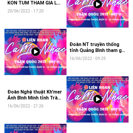
KON TUM THAM GIA LH
CMN TOÀN QUỐC 2021
20/06/2022 - 17:20
(ĐỢT 2)
Đoàn NT truyền thống
tỉnh Quảng Bình tham gia
LH CMN toàn quốc
16/06/2022 - 09:29
2021(Đợt 2)
Đoàn Nghệ thuật Kh'mer
Ánh Bình Minh tỉnh Trà
Vinh tham gia LH CMN
16/06/2022 - 21:26
toàn quốc 2021 (Đợt 2)