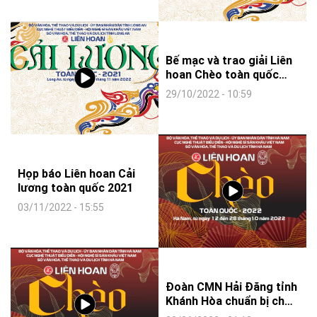
Bế mạc và trao giải Liên
hoan Chèo toàn quốc
2022
29/10/2022 - 10:59
Họp báo Liên hoan Cải
lương toàn quốc 2021
03/11/2022 - 15:55
Đoàn CMN Hải Đăng tỉnh
Khánh Hòa chuẩn bị cho
LH CMN toàn quốc -