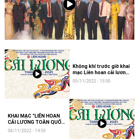
Không khí trước giờ khai
mạc Liên hoan cải lương
toàn quốc
05/11/2022 - 15:00
KHAI MẠC "LIÊN HOAN
CẢI LƯƠNG TOÀN QUỐC
- 2021"
06/11/2022 - 14:50