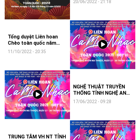
20/06/2022 - 21:18
2021 (Đợt 2)
Tổng duyệt Liên hoan
Chèo toàn quốc năm
2022
11/10/2022 - 20:35
NGHỆ THUẬT TRUYỀN
THỐNG TỈNH NGHỆ AN
THAM GIA LIÊN HOAN
17/06/2022 - 09:28
CMN TOÀN QUỐC 2021
(ĐỢT 2)
TRUNG TÂM VH NT TỈNH