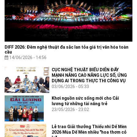
DIFF 2026: Đêm nghệ thuật đa sắc lan tỏa giá trị văn hóa toàn
cầu
14/06/2026 - 14:56
CỤC NGHỆ THUẬT BIỂU DIỄN ĐẨY
MẠNH NÂNG CAO NĂNG LỰC SỐ, ỨNG
DỤNG AI TRONG THỰC THI CÔNG VỤ
03/06/2026 - 05:33
Khơi nguồn sức sống mới cho Cải
lương từ những tài năng trẻ
23/05/2026 - 23:02
Lễ trao Giải thưởng Thiếu nhi Dế Mèn
2026 Mùa Dế Mèn nhiều "hoa thơm cỏ