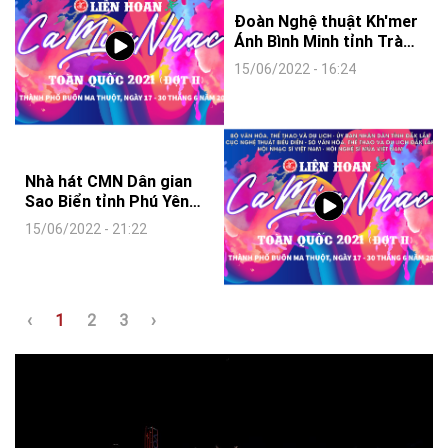
Đoàn Nghệ thuật Kh'mer
Ánh Bình Minh tỉnh Trà
Vinh tham gia LH CMN
15/06/2022 - 16:24
toàn quốc 2021 (Đợt 2)
Nhà hát CMN Dân gian
Sao Biển tỉnh Phú Yên
tham gua LH CMN toàn
15/06/2022 - 21:22
quốc 2021(Đợt 2)
‹
1
2
3
›