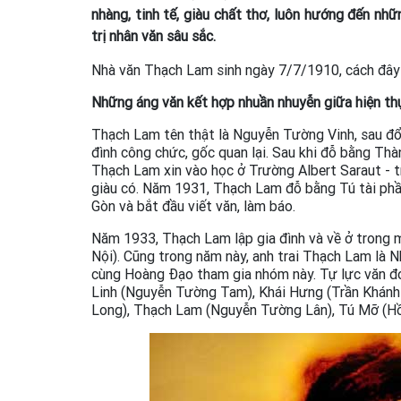
nhàng, tinh tế, giàu chất thơ, luôn hướng đến nh
trị nhân văn sâu sắc.
Nhà văn Thạch Lam sinh ngày 7/7/1910, cách đây
Những áng văn kết hợp nhuần nhuyễn giữa hiện thự
Thạch Lam tên thật là Nguyễn Tường Vinh, sau đổi
đình công chức, gốc quan lại. Sau khi đỗ bằng T
Thạch Lam xin vào học ở Trường Albert Saraut - tr
giàu có. Năm 1931, Thạch Lam đỗ bằng Tú tài phần
Gòn và bắt đầu viết văn, làm báo.
Năm 1933, Thạch Lam lập gia đình và về ở trong 
Nội). Cũng trong năm này, anh trai Thạch Lam là 
cùng Hoàng Đạo tham gia nhóm này. Tự lực văn đo
Linh (Nguyễn Tường Tam), Khái Hưng (Trần Khán
Long), Thạch Lam (Nguyễn Tường Lân), Tú Mỡ (Hồ 