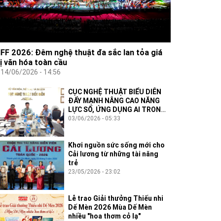
IFF 2026: Đêm nghệ thuật đa sắc lan tỏa giá
rị văn hóa toàn cầu
14/06/2026 - 14:56
CỤC NGHỆ THUẬT BIỂU DIỄN
ĐẨY MẠNH NÂNG CAO NĂNG
LỰC SỐ, ỨNG DỤNG AI TRONG
THỰC THI CÔNG VỤ
03/06/2026 - 05:33
Khơi nguồn sức sống mới cho
Cải lương từ những tài năng
trẻ
23/05/2026 - 23:02
Lễ trao Giải thưởng Thiếu nhi
Dế Mèn 2026 Mùa Dế Mèn
nhiều "hoa thơm cỏ lạ"