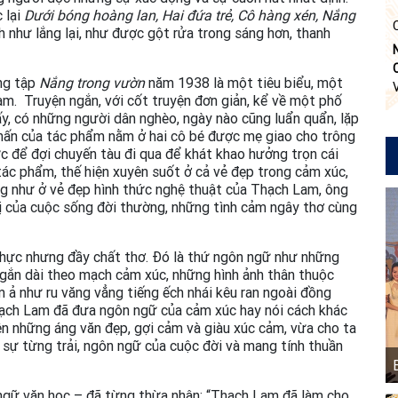
 lại
Dưới bóng hoàng lan, Hai đứa trẻ, Cô hàng xén, Nắng
 như lắng lại, như được gột rửa trong sáng hơn, thanh
ong tập
Nắng trong vườn
năm 1938 là một tiêu biểu, một
m. Truyện ngắn, với cốt truyện đơn giản, kể về một phố
ấy, có những người dân nghèo, ngày nào cũng luẩn quẩn, lặp
nhấn của tác phẩm nằm ở hai cô bé được mẹ giao cho trông
 để đợi chuyến tàu đi qua để khát khao hưởng trọn cái
tác phẩm, thế hiện xuyên suốt ở cả vẻ đẹp trong cảm xúc,
ũng như ở vẻ đẹp hình thức nghệ thuật của Thạch Lam, ông
ị của cuộc sống đời thường, những tình cảm ngây thơ cùng
hực nhưng đầy chất thơ. Đó là thứ ngôn ngữ như những
ngắn dài theo mạch cảm xúc, những hình ảnh thân thuộc
êm ả như ru văng vẳng tiếng ếch nhái kêu ran ngoài đồng
hạch Lam đã đưa ngôn ngữ của cảm xúc hay nói cách khác
ên những áng văn đẹp, gợi cảm và giàu xúc cảm, vừa cho ta
sự từng trải, ngôn ngữ của cuộc đời và mang tính thuần
ngữ văn học – đã từng thừa nhận: “Thạch Lam đã làm cho