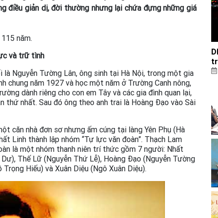
ững điều giản dị, đời thường nhưng lại chứa đựng những giá
 115 năm.
D
c và trữ tình
t
 là Nguyễn Tường Lân, ông sinh tại Hà Nội, trong một gia
hành chung năm 1927 và học một năm ở Trường Canh nông,
ường dành riêng cho con em Tây và các gia đình quan lại,
 thứ nhất. Sau đó ông theo anh trai là Hoàng Đạo vào Sài
một căn nhà đơn sơ nhưng ấm cúng tại làng Yên Phụ (Hà
Nhất Linh thành lập nhóm “Tự lực văn đoàn”. Thạch Lam
àn là một nhóm thanh niên trí thức gồm 7 người: Nhất
h Dư), Thế Lữ (Nguyễn Thứ Lễ), Hoàng Đạo (Nguyễn Tường
Trọng Hiếu) và Xuân Diệu (Ngô Xuân Diệu).