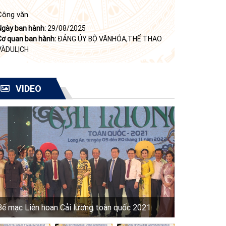
Công văn
Ngày ban hành:
29/08/2025
Cơ quan ban hành:
ĐẢNG ỦY BỘ VĂNHÓA,THỂ THAO
VÀDULỊCH
VIDEO
Bế mạc Liên hoan Cải lương toàn quốc 2021