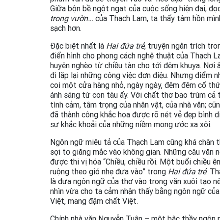
Giữa bộn bề ngột ngạt của cuộc sống hiện đại, đọc
trong vườn…
của Thạch Lam, ta thấy tâm hồn mình
sạch hơn.
Đặc biệt nhất là
Hai đứa trẻ
, truyện ngắn trích tr
điển hình cho phong cách nghệ thuật của Thạch La
huyện nghèo từ chiều tàn cho tới đêm khuya. Nơi 
đi lặp lại những công việc đơn điệu. Nhưng điểm 
coi một cửa hàng nhỏ, ngày ngày, đêm đêm cố thức
ánh sáng từ con tàu ấy. Với chất thơ bao trùm cả 
tình cảm, tâm trọng của nhân vật, của nhà văn; c
đã thành công khắc họa được rõ nét vẻ đẹp bình d
sự khắc khoải của những niềm mong ước xa xôi.
Ngôn ngữ miêu tả của Thạch Lam cũng khá chân t
sợi tơ giăng mắc vào không gian. Những câu văn 
được thi vị hóa “Chiều, chiều rồi. Một buổi chiều 
ruộng theo gió nhẹ đưa vào” trong
Hai đứa trẻ
. T
là đưa ngôn ngữ của thơ vào trong văn xuôi tạo n
nhìn vừa cho ta cảm nhận thấy bằng ngôn ngữ của 
Việt, mang đậm chất Việt.
Chính nhà văn Nguyễn Tuân – một bậc thầy ngôn 