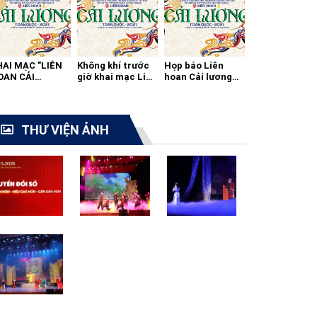
HAI MẠC "LIÊN
Không khí trước
Họp báo Liên
OAN CẢI
giờ khai mạc Liên
hoan Cải lương
ƯƠNG TOÀN
hoan cải lương
toàn quốc 2021
ỐC - 2021"
toàn quốc
THƯ VIỆN ẢNH