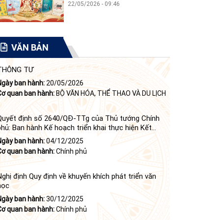
22/05/2026 - 09:46
VĂN BẢN
THÔNG TƯ
Ngày ban hành:
20/05/2026
Cơ quan ban hành:
BỘ VĂN HÓA, THỂ THAO VÀ DU LỊCH
Quyết định số 2640/QĐ-TTg của Thủ tướng Chính
phủ: Ban hành Kế hoạch triển khai thực hiện Kết
luận số 84-KL/TW ngày 21 tháng 6 năm 2024 của
Ngày ban hành:
04/12/2025
Bộ Chính trị tiếp tục thực hiện Nghị quyết số 23-
Cơ quan ban hành:
Chính phủ
NQ/TW ngày 16 tháng 6 năm 2008 của Bộ Chính trị
(khóa X) về "tiếp tục xây dựng và phát triển văn học,
nghệ thuật trong thời kỳ mới"
Nghị định Quy định về khuyến khích phát triển văn
học
Ngày ban hành:
30/12/2025
Cơ quan ban hành:
Chính phủ