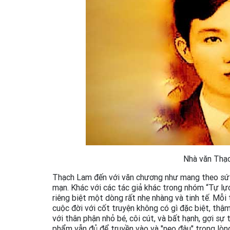
Nhà văn Thạ
Thạch Lam đến với văn chương như mang theo sứ m
mạn. Khác với các tác giả khác trong nhóm “Tự l
riêng biệt một dòng rất nhẹ nhàng và tinh tế. Mỗ
cuộc đời với cốt truyện không có gì đặc biệt, thậ
với thân phận nhỏ bé, côi cút, và bất hạnh, gợi sự
phẩm vẫn đủ để truyền vào và "neo đậu" trong lòn