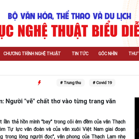
CHƯƠNG TRÌNH NGHỆ THUẬT
TIN TỨC
GÓC NHÌN
THƯ 
# Trung thu
# Covid 19
 Người "vẽ" chất thơ vào từng trang văn
t lần thả hồn mình "bay" trong cõi êm đềm của văn Thạch
óm Tự lực văn đoàn và của văn xuôi Việt Nam giai đoạn
g trong lòng người đọc", văn phong của Thạch Lam nhẹ