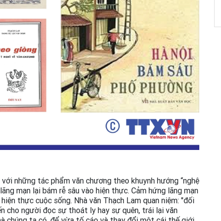
a với những tác phẩm văn chương theo khuynh hướng “nghệ
 lãng mạn lại bám rễ sâu vào hiện thực. Cảm hứng lãng mạn
 hiện thực cuộc sống. Nhà văn Thạch Lam quan niệm: "đối
 cho người đọc sự thoát ly hay sự quên, trái lại văn
à chúng ta có, để vừa tố cáo và thay đổi một cái thế giới