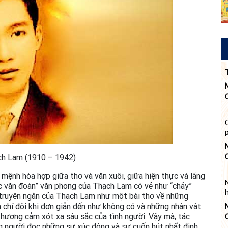
ch Lam (1910 – 1942)
ệnh hòa hợp giữa thơ và văn xuôi, giữa hiện thực và lãng
ực văn đoàn” văn phong của Thạch Lam có vẻ như “chảy”
i truyện ngắn của Thạch Lam như một bài thơ về những
m chí đôi khi đơn giản đến như không có và những nhân vật
 thương cảm xót xa sâu sắc của tình người. Vậy mà, tác
g người đọc những sự xúc động và sự cuốn hút nhất định.