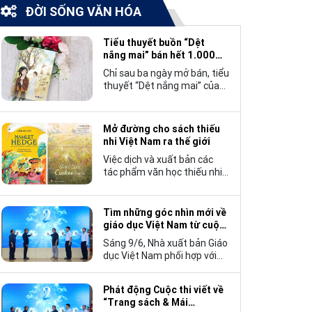
ĐỜI SỐNG VĂN HÓA
Tiểu thuyết buồn “Dệt
nắng mai” bán hết 1.000
bản trong 3 ngày
Chỉ sau ba ngày mở bán, tiểu
thuyết “Dệt nắng mai” của
tác giả Nhật Lãng đã tạo
nên một hiện tượng đáng
chú ý trong làng văn chương
Mở đường cho sách thiếu
trẻ khi cán mốc 1.000 bản
nhi Việt Nam ra thế giới
tiêu thụ.
Việc dịch và xuất bản các
tác phẩm văn học thiếu nhi
Việt Nam bằng tiếng Anh
không chỉ mở rộng cơ hội
tiếp cận cho độc giả quốc tế,
Tìm những góc nhìn mới về
mà còn góp phần đưa những
giáo dục Việt Nam từ cuộc
câu chuyện mang đậm bản
thi viết “Trang sách và Mái
Sáng 9/6, Nhà xuất bản Giáo
sắc văn hóa Việt Nam bước
trường”
dục Việt Nam phối hợp với
ra thế giới.
Hội Nhà văn Việt Nam tổ
chức lễ phát động cuộc thi
Phát động Cuộc thi viết về
viết về “Trang sách và Mái
“Trang sách & Mái
trường”, hướng tới kỷ niệm