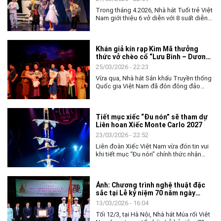
Trong tháng 4.2026, Nhà hát Tuổi trẻ Việt
Nam giới thiệu 6 vở diễn với 8 suất diễn,
trải dài từ kịch nói, nhạc kịch đến hài
kịch, tạo nên bức tranh nghệ thuật đa
sắc. Mỗi tác phẩm đều giàu cảm xúc,
Khán giả kín rạp Kim Mã thưởng
phản ánh đời sống và chạm tới nhiều
thức vở chèo cổ “Lưu Bình – Dương
cung bậc tâm lý đương đại.
Lễ”
25/03/2026 - 22:23
Vừa qua, Nhà hát Sân khấu Truyền thống
Quốc gia Việt Nam đã đón đông đảo
khán giả tới rạp Kim Mã (Hà Nội) thưởng
thức vở chèo cổ “Lưu Bình – Dương Lễ”.
Tiết mục xiếc “Đu nón” sẽ tham dự
Liên hoan Xiếc Monte Carlo 2027
23/03/2026 - 22:52
Liên đoàn Xiếc Việt Nam vừa đón tin vui
khi tiết mục “Đu nón” chính thức nhận
được lời mời tham dự Liên hoan Xiếc
Monte Carlo tại Monaco vào tháng
1.2027.
Ảnh: Chương trình nghệ thuật đặc
sắc tại Lễ kỷ niệm 70 năm ngày
thành lập Nhà hát Múa rối Việt Nam
13/03/2026 - 16:04
Tối 12/3, tại Hà Nội, Nhà hát Múa rối Việt