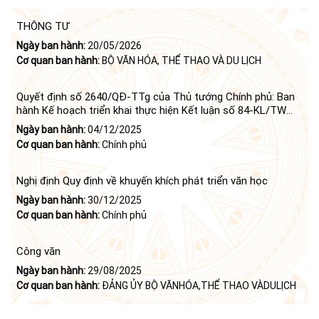
THÔNG TƯ
Ngày ban hành:
20/05/2026
Cơ quan ban hành:
BỘ VĂN HÓA, THỂ THAO VÀ DU LỊCH
Quyết định số 2640/QĐ-TTg của Thủ tướng Chính phủ: Ban
hành Kế hoạch triển khai thực hiện Kết luận số 84-KL/TW
ngày 21 tháng 6 năm 2024 của Bộ Chính trị tiếp tục thực
Ngày ban hành:
04/12/2025
hiện Nghị quyết số 23-NQ/TW ngày 16 tháng 6 năm 2008
Cơ quan ban hành:
Chính phủ
của Bộ Chính trị (khóa X) về "tiếp tục xây dựng và phát triển
văn học, nghệ thuật trong thời kỳ mới"
Nghị định Quy định về khuyến khích phát triển văn học
Ngày ban hành:
30/12/2025
Cơ quan ban hành:
Chính phủ
Công văn
Ngày ban hành:
29/08/2025
Cơ quan ban hành:
ĐẢNG ỦY BỘ VĂNHÓA,THỂ THAO VÀDULỊCH