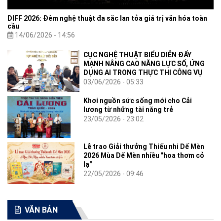
DIFF 2026: Đêm nghệ thuật đa sắc lan tỏa giá trị văn hóa toàn
cầu
14/06/2026 - 14:56
CỤC NGHỆ THUẬT BIỂU DIỄN ĐẨY
MẠNH NÂNG CAO NĂNG LỰC SỐ, ỨNG
DỤNG AI TRONG THỰC THI CÔNG VỤ
03/06/2026 - 05:33
Khơi nguồn sức sống mới cho Cải
lương từ những tài năng trẻ
23/05/2026 - 23:02
Lễ trao Giải thưởng Thiếu nhi Dế Mèn
2026 Mùa Dế Mèn nhiều "hoa thơm cỏ
lạ"
22/05/2026 - 09:46
VĂN BẢN