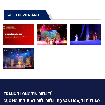
TOÀN QUỐC - 2021"
cải lương toàn quốc
2021
THƯ VIỆN ẢNH
TRANG THÔNG TIN ĐIỆN TỬ
CỤC NGHỆ THUẬT BIỂU DIỄN - BỘ VĂN HÓA, THỂ THAO