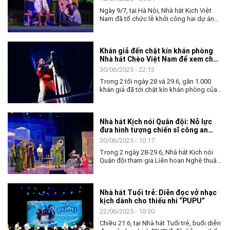
Ban giám khảo của nhiều cuộc thi xiếc
Ngày 9/7, tại Hà Nội, Nhà hát Kịch Việt
quốc tế đã có cuộc trao đổi với Văn Hoá
Nam đã tổ chức lễ khởi công hai dự án
về hành trình hội nhập ấn tượng này.
nghệ thuật đặc biệt: Chương trình nghệ
thuật "Bác Hồ một tình yêu bao la" và vở
nhạc kịch "Cafe bánh mì". Đây là hoạt
Khán giả đến chật kín khán phòng
động hướng đến chào mừng Kỷ niệm 80
Nhà hát Chèo Việt Nam để xem chèo
năm Quốc khánh Nước Cộng hòa xã hội
cổ “Súy Vân”
chủ nghĩa Việt Nam (02/9/1945 -
30/06/2025 - 22:13
02/9/2025)
Trong 2 tối ngày 28 và 29.6, gần 1.000
khán giả đã tới chật kín khán phòng của
Nhà hát Chèo Việt Nam, 71 Kim Mã, Hà
Nội để xem vở chèo cổ "Súy Vân", một
trong những tác phẩm đặc sắc của nghệ
Nhà hát Kịch nói Quân đội: Nỗ lực
thuật chèo truyền thống Việt Nam.
đưa hình tượng chiến sĩ công an
nhân dân đến gần công chúng
30/06/2025 - 10:17
Trong 2 ngày 28-29.6, Nhà hát Kịch nói
Quân đội tham gia Liên hoan Nghệ thuật
Sân khấu chuyên nghiệp toàn quốc về
hình tượng người chiến sĩ công an nhân
dân lần thứ V với hai vở diễn “Không gục
Nhà hát Tuổi trẻ: Diễn đọc vở nhạc
ngã” và “Nhân tình”.
kịch dành cho thiếu nhi “PUPU”
22/06/2025 - 10:30
Chiều 21.6, tại Nhà hát Tuổi trẻ, buổi diễn