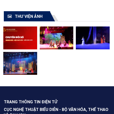
TOÀN QUỐC - 2021"
cải lương toàn quốc
2021
THƯ VIỆN ẢNH
TRANG THÔNG TIN ĐIỆN TỬ
CỤC NGHỆ THUẬT BIỂU DIỄN - BỘ VĂN HÓA, THỂ THAO