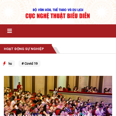
HOẠT ĐỘNG SỰ NGHIỆP
g thu
# Covid 19