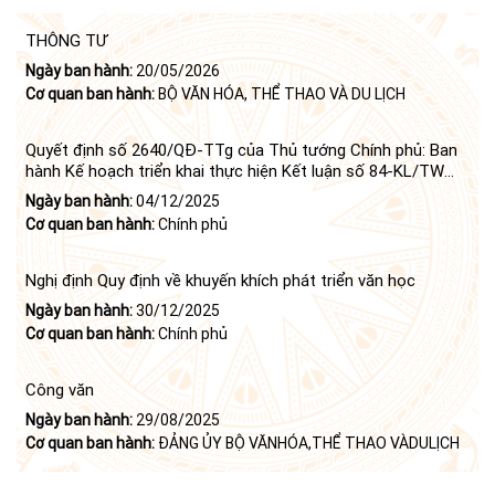
THÔNG TƯ
Ngày ban hành:
20/05/2026
Cơ quan ban hành:
BỘ VĂN HÓA, THỂ THAO VÀ DU LỊCH
Quyết định số 2640/QĐ-TTg của Thủ tướng Chính phủ: Ban
hành Kế hoạch triển khai thực hiện Kết luận số 84-KL/TW
ngày 21 tháng 6 năm 2024 của Bộ Chính trị tiếp tục thực
Ngày ban hành:
04/12/2025
hiện Nghị quyết số 23-NQ/TW ngày 16 tháng 6 năm 2008
Cơ quan ban hành:
Chính phủ
của Bộ Chính trị (khóa X) về "tiếp tục xây dựng và phát triển
văn học, nghệ thuật trong thời kỳ mới"
Nghị định Quy định về khuyến khích phát triển văn học
Ngày ban hành:
30/12/2025
Cơ quan ban hành:
Chính phủ
Công văn
Ngày ban hành:
29/08/2025
Cơ quan ban hành:
ĐẢNG ỦY BỘ VĂNHÓA,THỂ THAO VÀDULỊCH