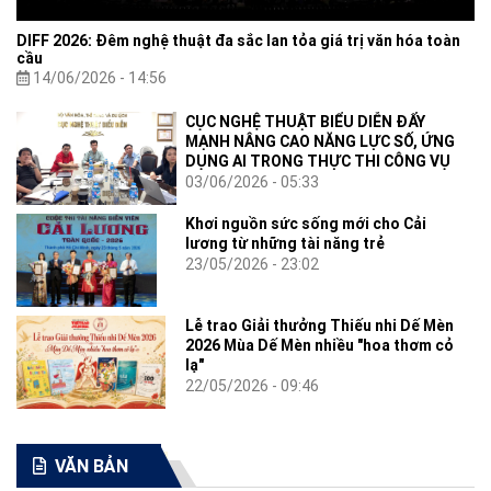
DIFF 2026: Đêm nghệ thuật đa sắc lan tỏa giá trị văn hóa toàn
cầu
14/06/2026 - 14:56
CỤC NGHỆ THUẬT BIỂU DIỄN ĐẨY
MẠNH NÂNG CAO NĂNG LỰC SỐ, ỨNG
DỤNG AI TRONG THỰC THI CÔNG VỤ
03/06/2026 - 05:33
Khơi nguồn sức sống mới cho Cải
lương từ những tài năng trẻ
23/05/2026 - 23:02
Lễ trao Giải thưởng Thiếu nhi Dế Mèn
2026 Mùa Dế Mèn nhiều "hoa thơm cỏ
lạ"
22/05/2026 - 09:46
VĂN BẢN