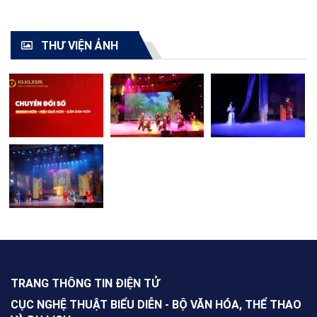
TOÀN QUỐC - 2021"
cải lương toàn quốc
2021
THƯ VIỆN ẢNH
TRANG THÔNG TIN ĐIỆN TỬ
CỤC NGHỆ THUẬT BIỂU DIỄN - BỘ VĂN HÓA, THỂ THAO