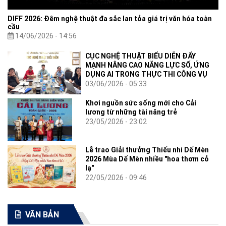
DIFF 2026: Đêm nghệ thuật đa sắc lan tỏa giá trị văn hóa toàn
cầu
14/06/2026 - 14:56
CỤC NGHỆ THUẬT BIỂU DIỄN ĐẨY
MẠNH NÂNG CAO NĂNG LỰC SỐ, ỨNG
DỤNG AI TRONG THỰC THI CÔNG VỤ
03/06/2026 - 05:33
Khơi nguồn sức sống mới cho Cải
lương từ những tài năng trẻ
23/05/2026 - 23:02
Lễ trao Giải thưởng Thiếu nhi Dế Mèn
2026 Mùa Dế Mèn nhiều "hoa thơm cỏ
lạ"
22/05/2026 - 09:46
VĂN BẢN