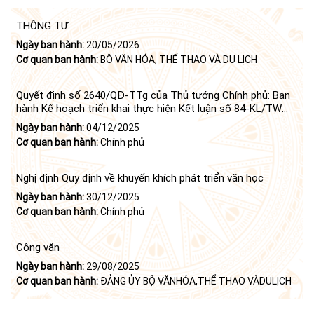
THÔNG TƯ
Ngày ban hành:
20/05/2026
Cơ quan ban hành:
BỘ VĂN HÓA, THỂ THAO VÀ DU LỊCH
Quyết định số 2640/QĐ-TTg của Thủ tướng Chính phủ: Ban
hành Kế hoạch triển khai thực hiện Kết luận số 84-KL/TW
ngày 21 tháng 6 năm 2024 của Bộ Chính trị tiếp tục thực
Ngày ban hành:
04/12/2025
hiện Nghị quyết số 23-NQ/TW ngày 16 tháng 6 năm 2008
Cơ quan ban hành:
Chính phủ
của Bộ Chính trị (khóa X) về "tiếp tục xây dựng và phát triển
văn học, nghệ thuật trong thời kỳ mới"
Nghị định Quy định về khuyến khích phát triển văn học
Ngày ban hành:
30/12/2025
Cơ quan ban hành:
Chính phủ
Công văn
Ngày ban hành:
29/08/2025
Cơ quan ban hành:
ĐẢNG ỦY BỘ VĂNHÓA,THỂ THAO VÀDULỊCH