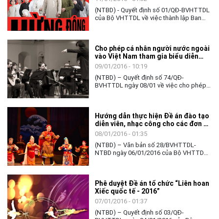
XII của Đảng Cộng sản Việt Nam”
(NTBD) - Quyết định số 01/QĐ-BVHTTDL
của Bộ VHTTDL về việc thành lập Ban
Chỉ đạo “Liên hoan các tác phẩm sân
khấu tiêu biểu chào mừng Đại hội Đại
biểu toàn quốc lần thứ XII của Đảng
Cho phép cá nhân người nước ngoài
Cộng sản Việt Nam”.
vào Việt Nam tham gia biểu diễn
nghệ thuật
09/01/2016 - 10:19
(NTBD) – Quyết định số 74/QĐ-
BVHTTDL ngày 08/01 về việc cho phép
cá nhân là người nước ngoài vào Việt
Nam tham gia biểu diễn nghệ thuật.
Hướng dẫn thực hiện Đề án đào tạo
diễn viên, nhạc công cho các đơn vị
nghệ thuật Tuồng, Chèo, Cải lương
08/01/2016 - 01:35
và Dân ca kịch chuyên nghiệp trong
(NTBD) – Văn bản số 28/BVHTTDL-
cả nước giai đoạn 2016 – 2020
NTBD ngày 06/01/2016 của Bộ VHTTDL
gửi UBND các tỉnh, thành phố trực thuộc
Trung ương; Sở VHTT; Sở VHTTDL các
tỉnh/thành hướng dẫn thực hiện Đề án
Phê duyệt Đề án tổ chức “Liên hoan
đào tạo diễn viên, nhạc công cho các
Xiếc quốc tế - 2016”
đơn vị nghệ thuật Tuồng, Chèo, Cải
lương và Dân ca kịch chuyên nghiệp
07/01/2016 - 01:37
trong cả nước giai đoạn 2016 – 2020.
(NTBD) – Quyết định số 03/QĐ-