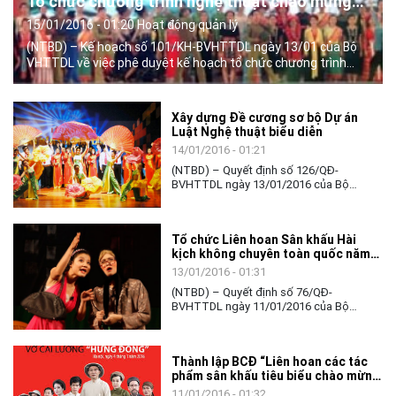
Tổ chức chương trình nghệ thuật chào mừng
và Dạ hội chào mừng thành công Đại hội đại
15/01/2016 - 01:20 Hoạt động quản lý
biểu toàn quốc lần thứ XII của Đảng
(NTBD) – Kế hoạch số 101/KH-BVHTTDL ngày 13/01 của Bộ
VHTTDL về việc phê duyệt kế hoạch tổ chức chương trình
nghệ thuật chào mừng và Dạ hội chào mừng than công Đại
hội đại biểu toàn quốc lần thứ XII của Đảng.
Xây dựng Đề cương sơ bộ Dự án
Luật Nghệ thuật biểu diễn
14/01/2016 - 01:21
(NTBD) – Quyết định số 126/QĐ-
BVHTTDL ngày 13/01/2016 của Bộ
VHTTDL về việc Xây dựng Đề cương sơ
bộ Dự án Luật Nghệ thuật biểu diễn.
Tổ chức Liên hoan Sân khấu Hài
kịch không chuyên toàn quốc năm
2016
13/01/2016 - 01:31
(NTBD) – Quyết định số 76/QĐ-
BVHTTDL ngày 11/01/2016 của Bộ
VHTTDL về việc tổ chức Liên hoan Sân
khấu Hài kịch không chuyên toàn quốc
năm 2016.
Thành lập BCĐ “Liên hoan các tác
phẩm sân khấu tiêu biểu chào mừng
Đại hội Đại biểu toàn quốc lần thứ
11/01/2016 - 01:32