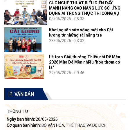
CỤC NGHỆ THUẬT BIỂU DIỄN ĐẨY
MẠNH NÂNG CAO NĂNG LỰC SỐ, ỨNG
DỤNG AI TRONG THỰC THI CÔNG VỤ
03/06/2026 - 05:33
Khơi nguồn sức sống mới cho Cải
lương từ những tài năng trẻ
23/05/2026 - 23:02
Lễ trao Giải thưởng Thiếu nhi Dế Mèn
2026 Mùa Dế Mèn nhiều "hoa thơm cỏ
lạ"
22/05/2026 - 09:46
VĂN BẢN
THÔNG TƯ
Ngày ban hành:
20/05/2026
Cơ quan ban hành:
BỘ VĂN HÓA, THỂ THAO VÀ DU LỊCH