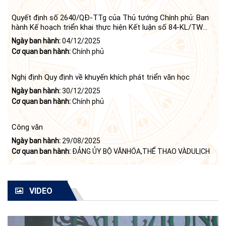
Quyết định số 2640/QĐ-TTg của Thủ tướng Chính phủ: Ban
hành Kế hoạch triển khai thực hiện Kết luận số 84-KL/TW
ngày 21 tháng 6 năm 2024 của Bộ Chính trị tiếp tục thực
Ngày ban hành:
04/12/2025
hiện Nghị quyết số 23-NQ/TW ngày 16 tháng 6 năm 2008
Cơ quan ban hành:
Chính phủ
của Bộ Chính trị (khóa X) về "tiếp tục xây dựng và phát triển
văn học, nghệ thuật trong thời kỳ mới"
Nghị định Quy định về khuyến khích phát triển văn học
Ngày ban hành:
30/12/2025
Cơ quan ban hành:
Chính phủ
Công văn
Ngày ban hành:
29/08/2025
Cơ quan ban hành:
ĐẢNG ỦY BỘ VĂNHÓA,THỂ THAO VÀDULỊCH
VIDEO