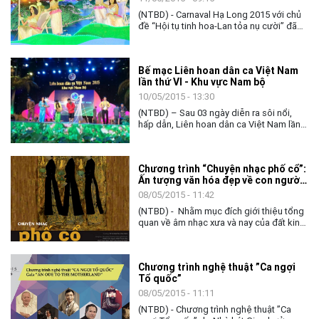
và có sức sống bền bỉ trong cộng đồng.
(NTBD) - Carnaval Hạ Long 2015 với chủ
Cha truyền con nối
đề “Hội tụ tinh hoa-Lan tỏa nụ cười” đã
tưng bừng khai mạc tại đường Hoàng
Quốc Việt, phường Hùng Thắng, thành
phố Hạ Long, Quảng Ninh vào tối 8/5.
Bế mạc Liên hoan dân ca Việt Nam
lần thứ VI - Khu vực Nam bộ
10/05/2015 - 13:30
(NTBD) – Sau 03 ngày diễn ra sôi nổi,
hấp dẫn, Liên hoan dân ca Việt Nam lần
thứ VI - Khu vực Nam bộ đã bế mạc vào
tối 09/5 với 03 giải A, 04 giải B, 07 giải C
và 06 giải khuyến khích đã được trao cho
Chương trình “Chuyện nhạc phố cổ”:
các tiết mục xuất sắc.
Ấn tượng văn hóa đẹp về con người
phố cổ
08/05/2015 - 11:42
(NTBD) - Nhằm mục đích giới thiệu tổng
quan về âm nhạc xưa và nay của đất kinh
kỳ Thăng Long - Đông Đô - Hà Nội, bắt
đầu từ ngày 8/5 chuỗi chương trình ca
nhạc “Chuyện nhạc phố cổ” sẽ được tổ
Chương trình nghệ thuật ”Ca ngợi
chức tại Trung tâm Giao lưu văn hóa phổ
Tổ quốc”
cổ, 50 Đào Duy Từ, Hà Nội.
08/05/2015 - 11:11
(NTBD) - Chương trình nghệ thuật ”Ca