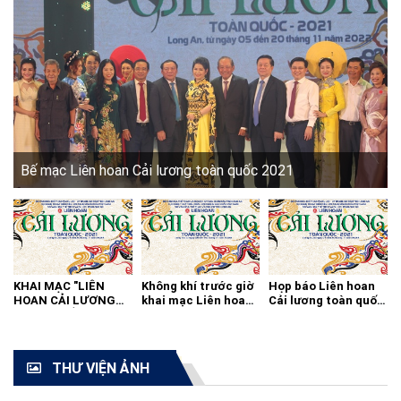
Bế mạc Liên hoan Cải lương toàn quốc 2021
KHAI MẠC "LIÊN
Không khí trước giờ
Họp báo Liên hoan
HOAN CẢI LƯƠNG
khai mạc Liên hoan
Cải lương toàn quốc
TOÀN QUỐC - 2021"
cải lương toàn quốc
2021
THƯ VIỆN ẢNH