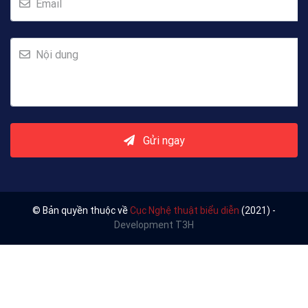
Email
Nội dung
Gửi ngay
© Bản quyền thuộc về
Cục Nghệ thuật biểu diễn
(2021) -
Development T3H