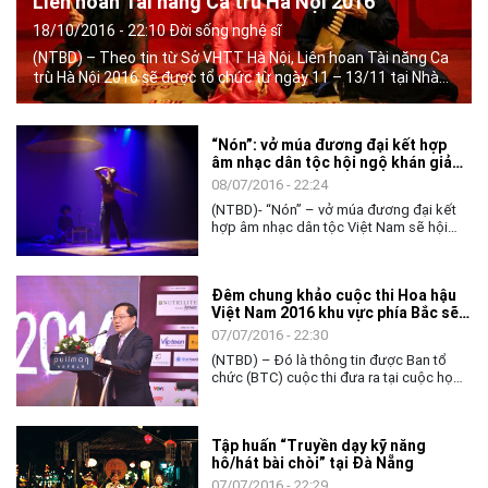
​Liên hoan Tài năng Ca trù Hà Nội 2016
18/10/2016 - 22:10 Đời sống nghệ sĩ
(NTBD) – Theo tin từ Sở VHTT Hà Nội, Liên hoan Tài năng Ca
trù Hà Nội 2016 sẽ được tổ chức từ ngày 11 – 13/11 tại Nhà
Thái học – Trung tâm Hoạt động văn hóa khoa học Văn miếu
– Quốc Tử Giám.
​“Nón”: vở múa đương đại kết hợp
âm nhạc dân tộc hội ngộ khán giả
Việt Nam
08/07/2016 - 22:24
(NTBD)- “Nón” – vở múa đương đại kết
hợp âm nhạc dân tộc Việt Nam sẽ hội
ngộ khán giả TP Hà Nội vào ngày
21/7/2016 tại Trung tâm Văn hóa Pháp và
TP Hồ Chí Minh vào ngày 26,27/7/2016
​Đêm chung khảo cuộc thi Hoa hậu
tại sân khấu IDECAF
Việt Nam 2016 khu vực phía Bắc sẽ
diễn ra vào tối 17/7
07/07/2016 - 22:30
(NTBD) – Đó là thông tin được Ban tổ
chức (BTC) cuộc thi đưa ra tại cuộc họp
báo khời động vòng Sơ khảo - Chung
khảo Cuộc thi Hoa hậu Việt Nam 2016
khu vực phía Bắc vào sáng 05/7
Tập huấn “Truyền dạy kỹ năng
hô/hát bài chòi” tại Đà Nẵng
07/07/2016 - 22:29