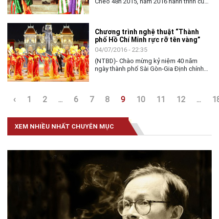
Chèo 48h 2015, năm 2016 hành trình của
những người trẻ đam mê với nghệ thuật
truyền thống sẽ có thêm những trải
nghiệm đặc biệt với nghệ thuật Hát xẩm.
​Chương trình nghệ thuật “Thành
phố Hồ Chí Minh rực rỡ tên vàng”
04/07/2016 - 22:35
(NTBD)- Chào mừng kỷ niệm 40 năm
ngày thành phố Sài Gòn-Gia Định chính
thức mang tên Thành phố Hồ Chí Minh
(2/7/1976-2/7/2016), tối 2/7, UBND TP.
Hồ Chí Minh đã tổ chức Chương trình
‹
1
2
...
6
7
8
9
10
11
12
...
1
nghệ thuật đặc biệt “Thành phố Hồ Chí
Minh rực rỡ tên vàng” tại Công viên
tượng đài Chủ tịch Hồ Chí Minh, Phố đi bộ
Nguyễn Huệ.
XEM NHIỀU NHẤT CHUYÊN MỤC