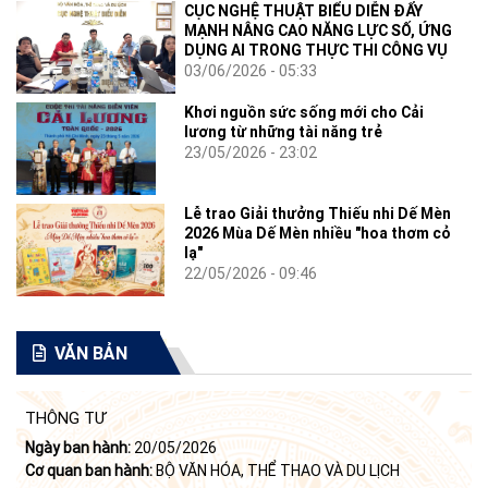
CỤC NGHỆ THUẬT BIỂU DIỄN ĐẨY
MẠNH NÂNG CAO NĂNG LỰC SỐ, ỨNG
DỤNG AI TRONG THỰC THI CÔNG VỤ
03/06/2026 - 05:33
Khơi nguồn sức sống mới cho Cải
lương từ những tài năng trẻ
23/05/2026 - 23:02
Lễ trao Giải thưởng Thiếu nhi Dế Mèn
2026 Mùa Dế Mèn nhiều "hoa thơm cỏ
lạ"
22/05/2026 - 09:46
VĂN BẢN
THÔNG TƯ
Ngày ban hành:
20/05/2026
Cơ quan ban hành:
BỘ VĂN HÓA, THỂ THAO VÀ DU LỊCH