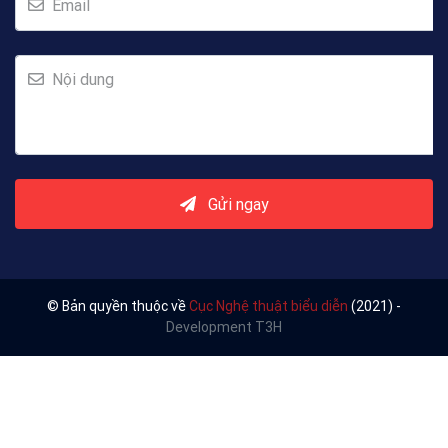
Email
Nội dung
Gửi ngay
© Bản quyền thuộc về
Cục Nghệ thuật biểu diễn
(2021) -
Development T3H