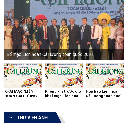
Bế mạc Liên hoan Cải lương toàn quốc 2021
KHAI MẠC "LIÊN
Không khí trước giờ
Họp báo Liên hoan
HOAN CẢI LƯƠNG
khai mạc Liên hoan
Cải lương toàn quốc
TOÀN QUỐC - 2021"
cải lương toàn quốc
2021
THƯ VIỆN ẢNH