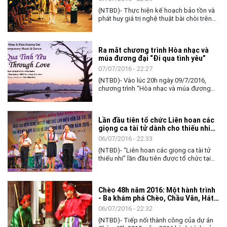
(NTBD)- Thực hiện kế hoạch bảo tồn và
phát huy giá trị nghệ thuật bài chòi trên
địa bàn thành phố từ năm 2015 - 2020,
trong các ngày từ 4-8/7/2016, Trung tâm
Quản lý Di sản thành phố Đà Nẵng tổ
​Ra mắt chương trình Hòa nhạc và
chức lớp tập huấn “Truyền dạy kỹ năng
múa đương đại “Đi qua tình yêu”
hô/hát bài chòi”
07/07/2016 - 22:27
(NTBD)- Vào lúc 20h ngày 09/7/2016,
chương trình “Hòa nhạc và múa đương
đại Việt Nam và quốc tế” năm 2016 do
Nhà hát Giao hưởng Nhạc Vũ kịch TP Hồ
Chí Minh (HBSO) tổ chức sẽ ra mắt khán
​Lần đầu tiên tổ chức Liên hoan các
giả tại Nhà hát lớn thành phố.
giọng ca tài tử dành cho thiếu nhi
tại TP. Hồ Chí Minh
06/07/2016 - 22:33
(NTBD)- “Liên hoan các giọng ca tài tử
thiếu nhi” lần đầu tiên được tổ chức tại
TP. Hồ Chí Minh (TP.HCM) sẽ diễn ra
trong 03 ngày (từ 04 - 06/8/2016).
​Chèo 48h năm 2016: Một hành trình
- Ba khám phá Chèo, Chầu Văn, Hát
Xẩm
06/07/2016 - 22:32
(NTBD)- Tiếp nối thành công của dự án