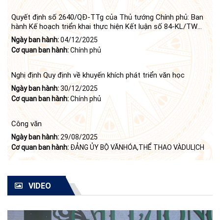
Quyết định số 2640/QĐ-TTg của Thủ tướng Chính phủ: Ban
hành Kế hoạch triển khai thực hiện Kết luận số 84-KL/TW
ngày 21 tháng 6 năm 2024 của Bộ Chính trị tiếp tục thực
Ngày ban hành:
04/12/2025
hiện Nghị quyết số 23-NQ/TW ngày 16 tháng 6 năm 2008
Cơ quan ban hành:
Chính phủ
của Bộ Chính trị (khóa X) về "tiếp tục xây dựng và phát triển
văn học, nghệ thuật trong thời kỳ mới"
Nghị định Quy định về khuyến khích phát triển văn học
Ngày ban hành:
30/12/2025
Cơ quan ban hành:
Chính phủ
Công văn
Ngày ban hành:
29/08/2025
Cơ quan ban hành:
ĐẢNG ỦY BỘ VĂNHÓA,THỂ THAO VÀDULỊCH
VIDEO