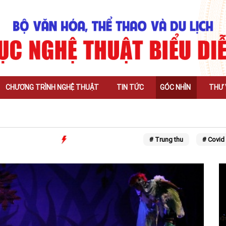
CHƯƠNG TRÌNH NGHỆ THUẬT
TIN TỨC
GÓC NHÌN
THƯ 
# Trung thu
# Covid 19