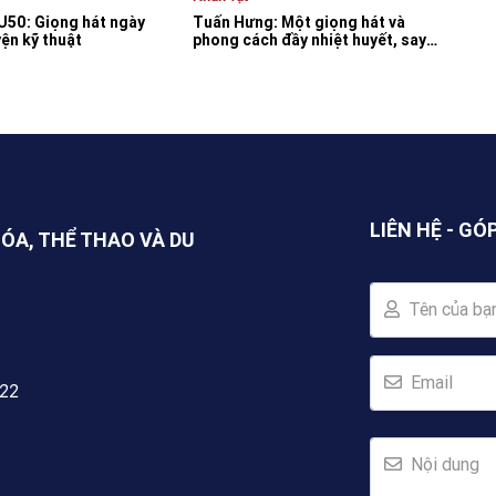
 U50: Giọng hát ngày
Tuấn Hưng: Một giọng hát và
yện kỹ thuật
phong cách đầy nhiệt huyết, say
mê trên sân khấu
LIÊN HỆ - GÓ
HÓA, THỂ THAO VÀ DU
Tên của bạ
Email
222
Nội dung