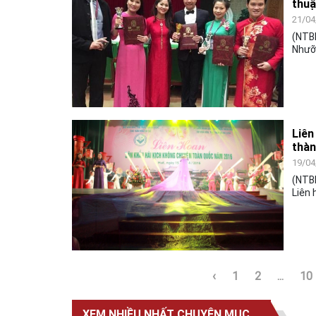
thuậ
21/04
(NTBD
Nhưỡn
giải 
Việt 
Liên
thàn
19/04
(NTBD
Liên 
thúc 
‹
1
2
...
10
XEM NHIỀU NHẤT CHUYÊN MỤC