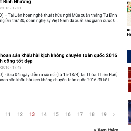
t Bình Nhưỡng
/2016 - 17:31
) – Tại Liên hoan nghệ thuật hữu nghị Mùa xuân tháng Tư Bình
g lần thứ 30, đoàn nghệ sỹ Việt Nam đã xuất sắc giành được 01
Vàng và 04 giải Bạc. Đây là kết quả lớn nhất mà đoàn nghệ thuật
K
Nam giành được qua các kỳ tham dự Liên hoan.
H
L
QU
 hoan sân khấu hài kịch không chuyên toàn quốc 2016
h công tốt đẹp
/2016 - 17:48
) - Sau 04 ngày diễn ra sôi nổi (từ 15-18/4) tại Thừa Thiên Huế,
hoan sân khấu hài kịch không chuyên toàn quốc 2016 đã kết
thành công tốt đẹp với nhiều giải thưởng được trao.
11
12
13
14
15
16
17
18
19
›
Xem thêm