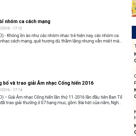
bỉ nhóm ca cách mạng
/2016 - 17:12
) - Không ồn ào như các nhóm nhạc trẻ hiện nay, các nhóm ca
 nhạc cách mạng, quê hương dù thầm lặng nhưng vẫn miệt mài
hiến và có chỗ đứng riêng trong dòng chảy của nhạc Việt. Họ, với
yêu và lòng đam mê các ca khúc truyền thống đã góp phần thắp
 nuôi dưỡng dòng nhạc này mãi đi cùng năm tháng. Bắt đầu từ
 mê
 bố và trao giải Âm nhạc Cống hiến 2016
/2016 - 17:14
) – Giải Âm nhạc Cống hiến lần thứ 11-2016 lần đầu tiên Ban Tổ
đã trao giải thưởng ở 07 hạng mục, gồm: Bài hát của năm, Nghệ
i của năm, Album của năm, Chuỗi chương trình của năm,
g trình của năm, Nhạc sĩ của năm và Ca sĩ của năm.