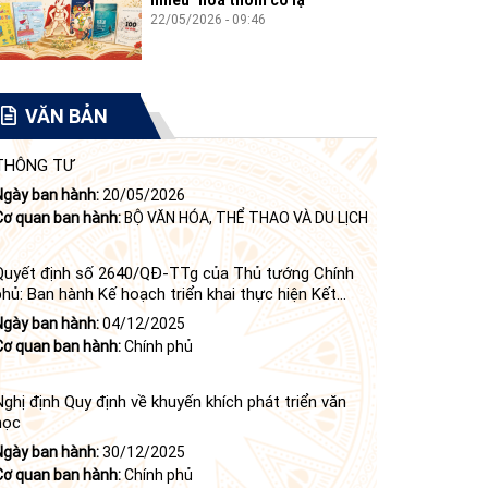
22/05/2026 - 09:46
VĂN BẢN
THÔNG TƯ
Ngày ban hành:
20/05/2026
Cơ quan ban hành:
BỘ VĂN HÓA, THỂ THAO VÀ DU LỊCH
Quyết định số 2640/QĐ-TTg của Thủ tướng Chính
phủ: Ban hành Kế hoạch triển khai thực hiện Kết
luận số 84-KL/TW ngày 21 tháng 6 năm 2024 của
Ngày ban hành:
04/12/2025
Bộ Chính trị tiếp tục thực hiện Nghị quyết số 23-
Cơ quan ban hành:
Chính phủ
NQ/TW ngày 16 tháng 6 năm 2008 của Bộ Chính trị
(khóa X) về "tiếp tục xây dựng và phát triển văn học,
nghệ thuật trong thời kỳ mới"
Nghị định Quy định về khuyến khích phát triển văn
học
Ngày ban hành:
30/12/2025
Cơ quan ban hành:
Chính phủ