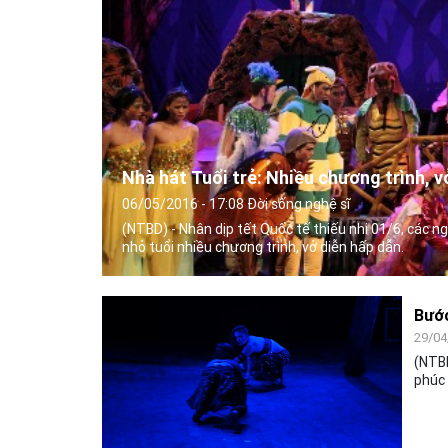
Nhà hát Tuổi trẻ: Nhiều chương trình, vở
06/05/2016 - 17:08 Đời sống nghệ sĩ
(NTBD) - Nhân dịp tết Quốc tế thiếu nhi 01/6, các ngh
nhỏ tuổi nhiều chương trình, vở diễn hấp dẫn.
Bước
29/04
(NTBD
phúc 
chúng
phúc.
Ngọc 