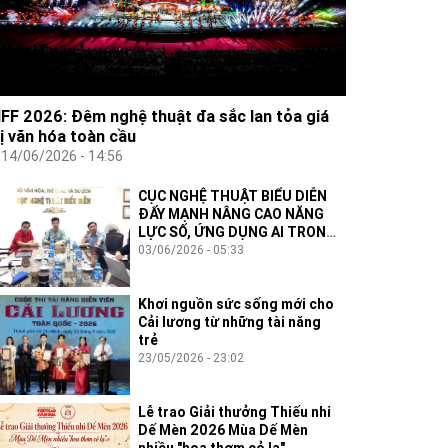
IFF 2026: Đêm nghệ thuật đa sắc lan tỏa giá
rị văn hóa toàn cầu
14/06/2026 - 14:56
CỤC NGHỆ THUẬT BIỂU DIỄN
ĐẨY MẠNH NÂNG CAO NĂNG
LỰC SỐ, ỨNG DỤNG AI TRONG
THỰC THI CÔNG VỤ
03/06/2026 - 05:33
Khơi nguồn sức sống mới cho
Cải lương từ những tài năng
trẻ
23/05/2026 - 23:02
Lễ trao Giải thưởng Thiếu nhi
Dế Mèn 2026 Mùa Dế Mèn
nhiều "hoa thơm cỏ lạ"