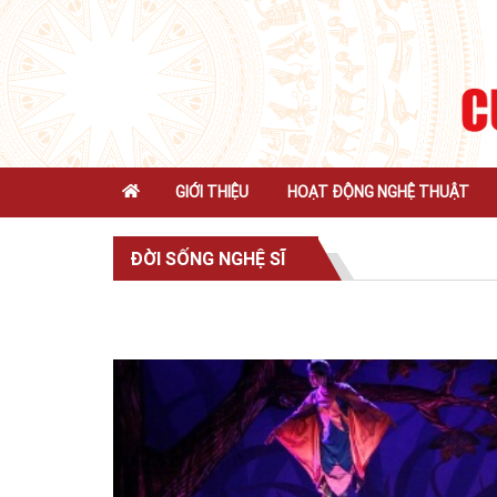
GIỚI THIỆU
HOẠT ĐỘNG NGHỆ THUẬT
ĐỜI SỐNG NGHỆ SĨ