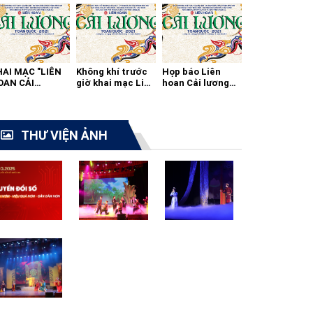
HAI MẠC "LIÊN
Không khí trước
Họp báo Liên
OAN CẢI
giờ khai mạc Liên
hoan Cải lương
ƯƠNG TOÀN
hoan cải lương
toàn quốc 2021
ỐC - 2021"
toàn quốc
THƯ VIỆN ẢNH