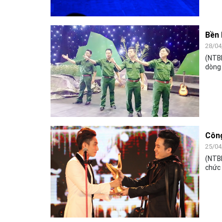
Bền 
28/04
(NTBD
dòng
cống 
tình 
lửa và
đam
Công
25/04
(NTBD
chức 
sĩ mớ
Chươn