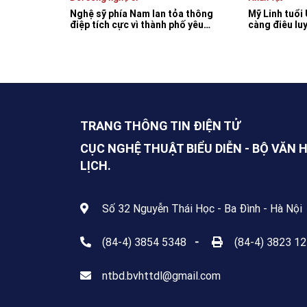
Nghệ sỹ phía Nam lan tỏa thông
Mỹ Linh tuổi
điệp tích cực vì thành phố yêu
càng điêu lu
thương
TRANG THÔNG TIN ĐIỆN TỬ
CỤC NGHỆ THUẬT BIỂU DIỄN - BỘ VĂN 
LỊCH.
Số 32 Nguyễn Thái Học - Ba Đình - Hà Nội
(84-4) 3854 5348
-
(84-4) 3823 1
ntbd.bvhttdl@gmail.com