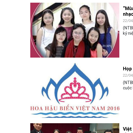
“Mùa
nhạc
22/04
(NTBD
kỷ ni
(1956-2016) sẽ diễn ra vào
nhạc 
Họp 
22/04
(NTBD
cuộc 
Việt