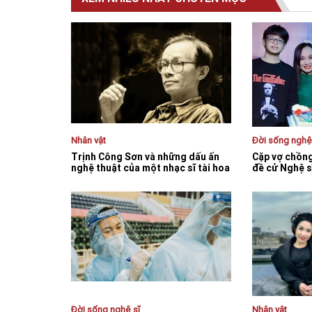
Nhân vật
Đời sống nghệ
Trịnh Công Sơn và những dấu ấn
Cặp vợ chồng 
nghệ thuật của một nhạc sĩ tài hoa
đề cử Nghệ s
Đời sống nghệ sĩ
Nhân vật