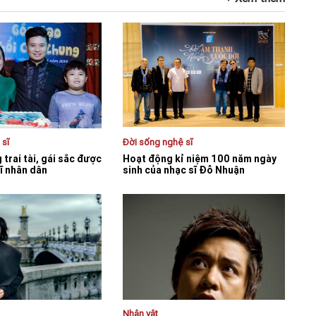
 sĩ
Đời sống nghệ sĩ
trai tài, gái sắc được
Hoạt động kỉ niệm 100 năm ngày
ĩ nhân dân
sinh của nhạc sĩ Đỗ Nhuận
Nhân vật