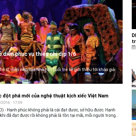
D
t
 diễn phục vụ thiếu nhi dịp 1/6
ệ sĩ, diễn viên của Nhà hát Tuổi trẻ sẽ giới thiệu tới khán giả
 đột phá mới của nghệ thuật kịch xiếc Việt Nam
/2016 - 17:09
) - Hạnh phúc không phải là cái đạt được, sở hữu được. Hạnh
khi đã đạt được rồi không phải là tồn tại mãi, mỗi người trong
 ta luôn phải phấn đấu từng ngày, từng giờ để có được hạnh
 Đó là tư tưởng xuyên suốt của vở kịch xiếc “Chuyện tình nàng
Nữ” diễn ra rất thành công vào cuối tháng 4 vừa qu