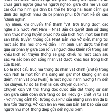
chứa giữa người giàu và người nghèo, giữa cha mẹ và con
cái của mô hình gia đình ba thế hệ trong hai hoàn cảnh gia
đình đối nghịch nhau đã bị phanh phui bởi một kẻ đề cao
“chính nghĩa”.
Tuy nhiên, khi chuyển thể thành “Vịt trời trúng độc”, các
nghệ sĩ 2 nước Việt Nam – Nhật Bản đã quyết định sử dụng
hình thức mộng huyền phức hợp của kịch Noh, một loại hình
sân khấu truyền thống của Nhật Bản vào vở diễn, mang tới
một sắc thái mới cho vở diễn. Tính bình luận được thể hiện
qua sự phân ly giữa con rối và người điều khiển rối trong sân
khấu kịch rối truyền thống sẽ giúp chiếu rọi một cách sâu
sắc và sắc bén đời sống nhân vật được khắc họa trong kịch
của Ibsen.
Đó là một cấu trúc mà trong đó nhân vật chính (shite) trong
kịch Noh là một hồn ma đang ám giữ một không gian địa
điểm, nhân vật phụ (waki) là một người hành hương tìm đến
hỏi chuyện, từ đó tái hiện lại câu chuyện quá khứ.
Chuyện kịch Vịt trời trúng độc được dẫn dắt trong sự đan
xen giữa cảnh đoàn đưa tang cô bé Hedvig - chết vì tự sát
- với những cảnh hồi tưởng quá khứ của những sinh linh đã bị
làm tổn thương. Vở kịch lên án việc săn bắn tàn bạo của con
người như một thông điệp gửi đến người xem.