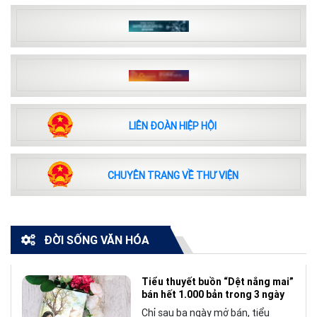
LIÊN ĐOÀN HIỆP HỘI
CHUYÊN TRANG VỀ THƯ VIỆN
ĐỜI SỐNG VĂN HÓA
Tiểu thuyết buồn “Dệt nắng mai”
bán hết 1.000 bản trong 3 ngày
Chỉ sau ba ngày mở bán, tiểu