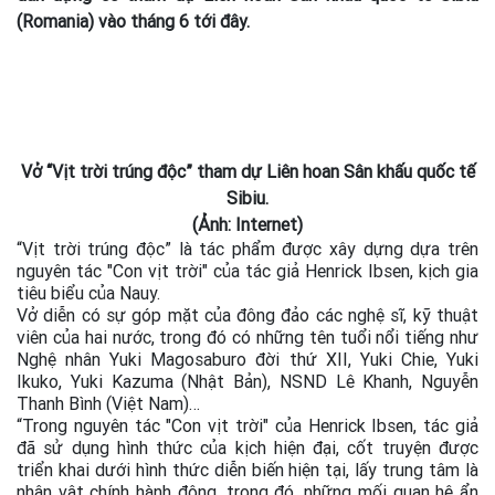
(Romania) vào tháng 6 tới đây.
Vở “Vịt trời trúng độc” tham dự Liên hoan Sân khấu quốc tế
Sibiu.
(Ảnh: Internet)
“Vịt trời trúng độc” là tác phẩm được xây dựng dựa trên
nguyên tác "Con vịt trời" của tác giả Henrick Ibsen, kịch gia
tiêu biểu của Nauy.
Vở diễn có sự góp mặt của đông đảo các nghệ sĩ, kỹ thuật
viên của hai nước, trong đó có những tên tuổi nổi tiếng như
Nghệ nhân Yuki Magosaburo đời thứ XII, Yuki Chie, Yuki
Ikuko, Yuki Kazuma (Nhật Bản), NSND Lê Khanh, Nguyễn
Thanh Bình (Việt Nam)…
“Trong nguyên tác "Con vịt trời" của Henrick Ibsen, tác giả
đã sử dụng hình thức của kịch hiện đại, cốt truyện được
triển khai dưới hình thức diễn biến hiện tại, lấy trung tâm là
nhân vật chính hành động, trong đó, những mối quan hệ ẩn