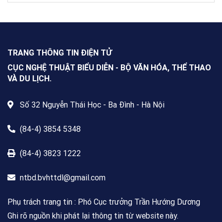
NXBGDVN phối hợp với Hội Nhà
văn Việt Nam chính thức phát
động Cuộc thi viết về “Trang sách
& Mái trường” trên phạm vi toàn
quốc, dành cho mọi công dân Việt
Nam trong và ngoài nước, không
TRANG THÔNG TIN ĐIỆN TỬ
giới hạn độ tuổi, nghề nghiệp hay
nơi cư trú.
CỤC NGHỆ THUẬT BIỂU DIỄN - BỘ VĂN HÓA, THỂ THAO
VÀ DU LỊCH.
Số 32 Nguyễn Thái Học - Ba Đình - Hà Nội
(84-4) 3854 5348
(84-4) 3823 1222
ntbd.bvhttdl@gmail.com
Phụ trách trang tin : Phó Cục trưởng Trần Hướng Dương
Ghi rõ nguồn khi phát lại thông tin từ website này.