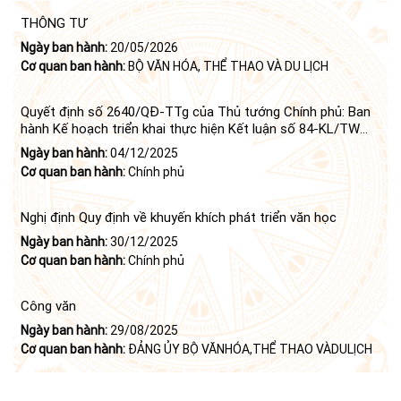
THÔNG TƯ
Ngày ban hành:
20/05/2026
Cơ quan ban hành:
BỘ VĂN HÓA, THỂ THAO VÀ DU LỊCH
Quyết định số 2640/QĐ-TTg của Thủ tướng Chính phủ: Ban
hành Kế hoạch triển khai thực hiện Kết luận số 84-KL/TW
ngày 21 tháng 6 năm 2024 của Bộ Chính trị tiếp tục thực
Ngày ban hành:
04/12/2025
hiện Nghị quyết số 23-NQ/TW ngày 16 tháng 6 năm 2008
Cơ quan ban hành:
Chính phủ
của Bộ Chính trị (khóa X) về "tiếp tục xây dựng và phát triển
văn học, nghệ thuật trong thời kỳ mới"
Nghị định Quy định về khuyến khích phát triển văn học
Ngày ban hành:
30/12/2025
Cơ quan ban hành:
Chính phủ
Công văn
Ngày ban hành:
29/08/2025
Cơ quan ban hành:
ĐẢNG ỦY BỘ VĂNHÓA,THỂ THAO VÀDULỊCH