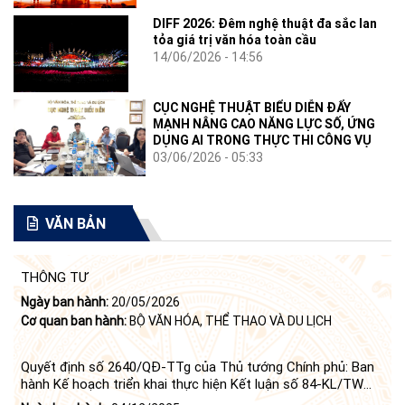
DIFF 2026: Đêm nghệ thuật đa sắc lan
tỏa giá trị văn hóa toàn cầu
14/06/2026 - 14:56
CỤC NGHỆ THUẬT BIỂU DIỄN ĐẨY
MẠNH NÂNG CAO NĂNG LỰC SỐ, ỨNG
DỤNG AI TRONG THỰC THI CÔNG VỤ
03/06/2026 - 05:33
VĂN BẢN
THÔNG TƯ
Ngày ban hành:
20/05/2026
Cơ quan ban hành:
BỘ VĂN HÓA, THỂ THAO VÀ DU LỊCH
Quyết định số 2640/QĐ-TTg của Thủ tướng Chính phủ: Ban
hành Kế hoạch triển khai thực hiện Kết luận số 84-KL/TW
ngày 21 tháng 6 năm 2024 của Bộ Chính trị tiếp tục thực