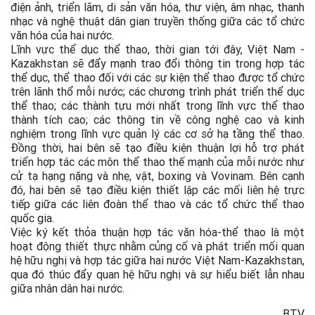
điện ảnh, triển lãm, di sản văn hóa, thư viện, âm nhạc, thanh
nhạc và nghệ thuật dân gian truyền thống giữa các tổ chức
văn hóa của hai nước.
Lĩnh vực thể dục thể thao, thời gian tới đây, Việt Nam -
Kazakhstan sẽ đẩy mạnh trao đổi thông tin trong hợp tác
thể dục, thể thao đối với các sự kiện thể thao được tổ chức
trên lãnh thổ mỗi nước; các chương trình phát triển thể dục
thể thao; các thành tựu mới nhất trong lĩnh vực thể thao
thành tích cao; các thông tin về công nghệ cao và kinh
nghiệm trong lĩnh vực quản lý các cơ sở hạ tầng thể thao.
Đồng thời, hai bên sẽ tạo điều kiện thuận lợi hỗ trợ phát
triển hợp tác các môn thể thao thế mạnh của mỗi nước như
cử tạ hạng nặng và nhẹ, vật, boxing và Vovinam. Bên cạnh
đó, hai bên sẽ tạo điều kiện thiết lập các mối liên hệ trực
tiếp giữa các liên đoàn thể thao và các tổ chức thể thao
quốc gia.
Việc ký kết thỏa thuận hợp tác văn hóa-thể thao là một
hoạt động thiết thực nhằm củng cố và phát triển mối quan
hệ hữu nghị và hợp tác giữa hai nước Việt Nam-Kazakhstan,
qua đó thúc đẩy quan hệ hữu nghị và sự hiểu biết lẫn nhau
giữa nhân dân hai nước.
BTV