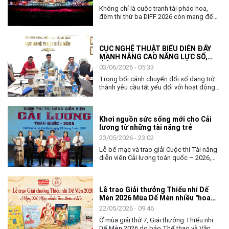
Không chỉ là cuộc tranh tài pháo hoa,
đêm thi thứ ba DIFF 2026 còn mang đến
không gian nghệ thuật đặc sắc, khẳng
định vai trò của văn hóa như nhịp cầu kết
nối cộng đồng và các quốc gia.
CỤC NGHỆ THUẬT BIỂU DIỄN ĐẨY
MẠNH NÂNG CAO NĂNG LỰC SỐ,
ỨNG DỤNG AI TRONG THỰC THI
03/06/2026 - 05:33
CÔNG VỤ
Trong bối cảnh chuyển đổi số đang trở
thành yêu cầu tất yếu đối với hoạt động
quản lý nhà nước, việc nâng cao năng lực
số và khả năng ứng dụng trí tuệ nhân tạo
(AI) cho đội ngũ cán bộ, công chức ngày
Khơi nguồn sức sống mới cho Cải
càng có ý nghĩa quan trọng. Với tinh thần
lương từ những tài năng trẻ
chủ động thích ứng và đổi mới, ngày
02/6, Cục Nghệ thuật biểu diễn đã tổ
23/05/2026 - 23:02
chức chương trình tập huấn, bồi dưỡng
Lễ bế mạc và trao giải Cuộc thi Tài năng
về chuyển đổi số và ứng dụng AI cho
diễn viên Cải lương toàn quốc – 2026,
toàn thể lãnh đạo, công chức và người
không chỉ khép lại một tuần tranh tài sôi
lao động của đơn vị.
nổi của các nghệ sĩ trẻ, mà còn mở ra
nhiều kỳ vọng về hành trình tiếp nối, gìn
Lễ trao Giải thưởng Thiếu nhi Dế
giữ và làm mới nghệ thuật Cải lương
Mèn 2026 Mùa Dế Mèn nhiều "hoa
trong đời sống đương đại.
thơm cỏ lạ"
22/05/2026 - 09:46
Ở mùa giải thứ 7, Giải thưởng Thiếu nhi
Dế Mèn 2026 do báo Thể thao và Văn