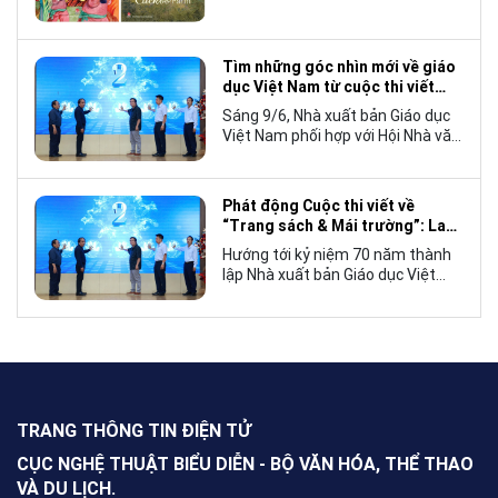
bằng tiếng Anh không chỉ mở rộng
cơ hội tiếp cận cho độc giả quốc
tế, mà còn góp phần đưa những
câu chuyện mang đậm bản sắc
Tìm những góc nhìn mới về giáo
văn hóa Việt Nam bước ra thế giới.
dục Việt Nam từ cuộc thi viết
“Trang sách và Mái trường”
Sáng 9/6, Nhà xuất bản Giáo dục
Việt Nam phối hợp với Hội Nhà văn
Việt Nam tổ chức lễ phát động
cuộc thi viết về “Trang sách và
Mái trường”, hướng tới kỷ niệm 70
Phát động Cuộc thi viết về
năm thành lập Nhà xuất bản Giáo
“Trang sách & Mái trường”: Lan
dục Việt Nam vào năm 2027.
tỏa tình yêu học tập, tôn vinh
Hướng tới kỷ niệm 70 năm thành
những giá trị bền vững của giáo
lập Nhà xuất bản Giáo dục Việt
dục
Nam (NXBGDVN), sáng 9.6,
NXBGDVN phối hợp với Hội Nhà
văn Việt Nam chính thức phát
động Cuộc thi viết về “Trang sách
& Mái trường” trên phạm vi toàn
quốc, dành cho mọi công dân Việt
Nam trong và ngoài nước, không
TRANG THÔNG TIN ĐIỆN TỬ
giới hạn độ tuổi, nghề nghiệp hay
nơi cư trú.
CỤC NGHỆ THUẬT BIỂU DIỄN - BỘ VĂN HÓA, THỂ THAO
VÀ DU LỊCH.