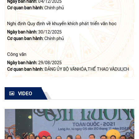
Ngày ban hành:
04/12/2025
hiện Nghị quyết số 23-NQ/TW ngày 16 tháng 6 năm 2008
Cơ quan ban hành:
Chính phủ
của Bộ Chính trị (khóa X) về "tiếp tục xây dựng và phát triển
văn học, nghệ thuật trong thời kỳ mới"
Nghị định Quy định về khuyến khích phát triển văn học
Ngày ban hành:
30/12/2025
Cơ quan ban hành:
Chính phủ
Công văn
Ngày ban hành:
29/08/2025
Cơ quan ban hành:
ĐẢNG ỦY BỘ VĂNHÓA,THỂ THAO VÀDULỊCH
VIDEO