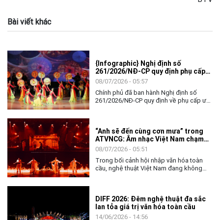
Bài viết khác
{Infographic} Nghị định số
261/2026/NĐ-CP quy định phụ cấp
ưu đãi nghề, chế độ bồi dưỡng luyện
08/07/2026 - 05:57
tập đối với người hoạt động nghệ
Chính phủ đã ban hành Nghị định số
thuật biểu diễn
261/2026/NĐ-CP quy định về phụ cấp ưu
đãi nghề, chế độ bồi dưỡng luyện tập và
biểu diễn đối với viên chức, người lao
động hoạt động đặc thù về nghề nghiệp
“Anh sẽ đến cùng cơn mưa” trong
trong các đơn vị sự nghiệp công lập
ATVNCG: Âm nhạc Việt Nam chạm
nbvghệ thuật biểu diễn, đơn vị nghệ
đến trái tim quốc tế
thuật biểu diễn thuộc lực lượng vũ trang.
08/07/2026 - 05:51
Trong bối cảnh hội nhập văn hóa toàn
cầu, nghệ thuật Việt Nam đang không
ngừng khẳng định vị thế và sức sáng tạo
mạnh mẽ.
DIFF 2026: Đêm nghệ thuật đa sắc
lan tỏa giá trị văn hóa toàn cầu
14/06/2026 - 14:56