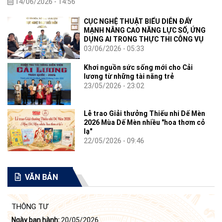
14/06/2026 - 14:56
CỤC NGHỆ THUẬT BIỂU DIỄN ĐẨY
MẠNH NÂNG CAO NĂNG LỰC SỐ, ỨNG
DỤNG AI TRONG THỰC THI CÔNG VỤ
03/06/2026 - 05:33
Khơi nguồn sức sống mới cho Cải
lương từ những tài năng trẻ
23/05/2026 - 23:02
Lễ trao Giải thưởng Thiếu nhi Dế Mèn
2026 Mùa Dế Mèn nhiều "hoa thơm cỏ
lạ"
22/05/2026 - 09:46
VĂN BẢN
THÔNG TƯ
Ngày ban hành:
20/05/2026