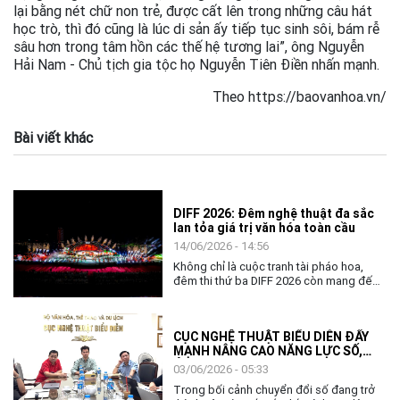
lại bằng nét chữ non trẻ, được cất lên trong những câu hát
học trò, thì đó cũng là lúc di sản ấy tiếp tục sinh sôi, bám rễ
sâu hơn trong tâm hồn các thế hệ tương lai”, ông Nguyễn
Hải Nam - Chủ tịch gia tộc họ Nguyễn Tiên Điền nhấn mạnh.
Theo https://baovanhoa.vn/
Bài viết khác
DIFF 2026: Đêm nghệ thuật đa sắc
lan tỏa giá trị văn hóa toàn cầu
14/06/2026 - 14:56
Không chỉ là cuộc tranh tài pháo hoa,
đêm thi thứ ba DIFF 2026 còn mang đến
không gian nghệ thuật đặc sắc, khẳng
định vai trò của văn hóa như nhịp cầu kết
nối cộng đồng và các quốc gia.
CỤC NGHỆ THUẬT BIỂU DIỄN ĐẨY
MẠNH NÂNG CAO NĂNG LỰC SỐ,
ỨNG DỤNG AI TRONG THỰC THI
03/06/2026 - 05:33
CÔNG VỤ
Trong bối cảnh chuyển đổi số đang trở