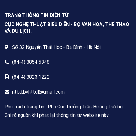
quốc, dành cho mọi công dân Việt
Nam trong và ngoài nước, không
TRANG THÔNG TIN ĐIỆN TỬ
giới hạn độ tuổi, nghề nghiệp hay
nơi cư trú.
CỤC NGHỆ THUẬT BIỂU DIỄN - BỘ VĂN HÓA, THỂ THAO
VÀ DU LỊCH.
Số 32 Nguyễn Thái Học - Ba Đình - Hà Nội
(84-4) 3854 5348
(84-4) 3823 1222
ntbd.bvhttdl@gmail.com
Phụ trách trang tin : Phó Cục trưởng Trần Hướng Dương
Ghi rõ nguồn khi phát lại thông tin từ website này.