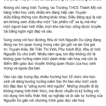
Không chỉ riêng Việt Tường, tại Trường THCS Thành Mỹ với
hàng trăm học sinh, nhiều em đang tiếp cận
Truyện
Kiều
bằng những con đường khác nhau. Điều đáng quý là các
em không xem
Kiều
như một “tác phẩm cổ” xa lạ, mà như
một người bạn tinh thần, một kho bài học sống được truyền
tải bằng ngôn ngữ đẹp và sâu.
Song song với học đường, Khu di tích Nguyễn Du cũng đang
đóng vai trò quan trọng trong việc gìn giữ và lan tỏa giá
trị
Truyện Kiều
. Bà Trần Thị Vinh, Phụ trách BQL Khu di tích
Nguyễn Du cho biết: Nhiều năm qua, nơi đây không chỉ là
không gian tưởng niệm một danh nhân văn hóa, mà còn là
điểm đến giáo dục truyền thống quen thuộc của học sinh
trong và ngoài địa bàn.
Vào các dịp trọng đại, nhiều trường học tổ chức cho học
sinh về dâng hương tưởng niệm Đại thi hào như một cách
bồi đắp đạo lý “uống nước nhớ nguồn”. Những chuyến đi ấy
không mang tính hình thức, mà được chuẩn bị kỹ lưỡng với
nội dung tìm hiểu thân thế, sự nghiệp và di sản tư tưởng của
Nguyễn Du gắn với chương trình giáo dục văn hóa.