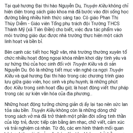
Tại quê hương Đại thi hào Nguyễn Du,
Truyện Kiều
không chỉ
hiện diện trong sách giáo khoa mà đã bước vào đời sống học
đường bằng nhiều hình thức sáng tạo. Cô giáo Phan Thị
Thùy Diễm - Giáo viên Tổng phụ trách đội Trường THCS
Thành Mỹ (xã Tiên Điền) cho biết, việc đưa tác phẩm vào
môi trường giáo dục được nhà trường thực hiện một cách
linh hoạt và bền bỉ.
Bên cạnh các tiết học Ngữ văn, nhà trường thường xuyên tổ
chức nhiều hoạt động ngoại khóa nhằm khơi dậy tình yêu và
sự hứng thú của học sinh đối với
Truyện Kiều
và di sản
Nguyễn Du. Đó là những tiết mục văn nghệ ca ngợi
Truyện
Kiều
và quê hương Đại thi hào trong các chương trình giao
lưu giữa giáo viên, học sinh và phụ huynh; là những phút
đọc
Kiều
trong sinh hoạt đầu giờ; là hoạt động viết thư pháp
trong các sự kiện văn hóa của địa phương...
Những hoạt động tưởng chừng giản dị ấy lại tạo nên sức lan
tỏa sâu bền.
Truyện Kiều
không còn là những dòng chữ
trong sách vở mà đã trở thành một phần đời sống tinh thần
của lớp trẻ, được tiếp cận bằng âm nhạc, chữ viết, cảm xúc
và trải nghiệm cá nhân. Từ đó, các em hình thành mối quan