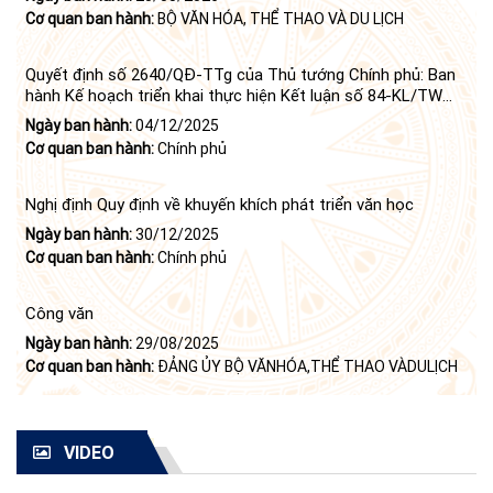
Cơ quan ban hành:
BỘ VĂN HÓA, THỂ THAO VÀ DU LỊCH
Quyết định số 2640/QĐ-TTg của Thủ tướng Chính phủ: Ban
hành Kế hoạch triển khai thực hiện Kết luận số 84-KL/TW
ngày 21 tháng 6 năm 2024 của Bộ Chính trị tiếp tục thực
Ngày ban hành:
04/12/2025
hiện Nghị quyết số 23-NQ/TW ngày 16 tháng 6 năm 2008
Cơ quan ban hành:
Chính phủ
của Bộ Chính trị (khóa X) về "tiếp tục xây dựng và phát triển
văn học, nghệ thuật trong thời kỳ mới"
Nghị định Quy định về khuyến khích phát triển văn học
Ngày ban hành:
30/12/2025
Cơ quan ban hành:
Chính phủ
Công văn
Ngày ban hành:
29/08/2025
Cơ quan ban hành:
ĐẢNG ỦY BỘ VĂNHÓA,THỂ THAO VÀDULỊCH
VIDEO