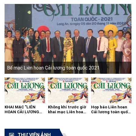
Bế mạc Liên hoan Cải lương toàn quốc 2021
KHAI MẠC "LIÊN
Không khí trước giờ
Họp báo Liên hoan
HOAN CẢI LƯƠNG
khai mạc Liên hoan
Cải lương toàn quốc
TOÀN QUỐC - 2021"
cải lương toàn quốc
2021
THƯ VIỆN ẢNH