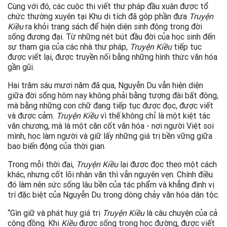
Cùng với đó, các cuộc thi viết thư pháp đầu xuân được tổ
chức thường xuyên tại Khu di tích đã góp phần đưa
Truyện
Kiều
ra khỏi trang sách để hiện diện sinh động trong đời
sống đương đại. Từ những nét bút đầu đời của học sinh đến
sự tham gia của các nhà thư pháp,
Truyện Kiều
tiếp tục
được viết lại, được truyền nối bằng những hình thức văn hóa
gần gũi.
Hai trăm sáu mươi năm đã qua, Nguyễn Du vẫn hiện diện
giữa đời sống hôm nay không phải bằng tượng đài bất động,
mà bằng những con chữ đang tiếp tục được đọc, được viết
và được cảm.
Truyện Kiều
vì thế không chỉ là một kiệt tác
văn chương, mà là một căn cốt văn hóa - nơi người Việt soi
mình, học làm người và giữ lấy những giá trị bền vững giữa
bao biến động của thời gian.
Trong mỗi thời đại,
Truyện Kiều
lại được đọc theo một cách
khác, nhưng cốt lõi nhân văn thì vẫn nguyên vẹn. Chính điều
đó làm nên sức sống lâu bền của tác phẩm và khẳng định vị
trí đặc biệt của Nguyễn Du trong dòng chảy văn hóa dân tộc.
“Gìn giữ và phát huy giá trị
Truyện Kiều
là câu chuyện của cả
cộng đồng. Khi
Kiều
được sống trong học đường, được viết