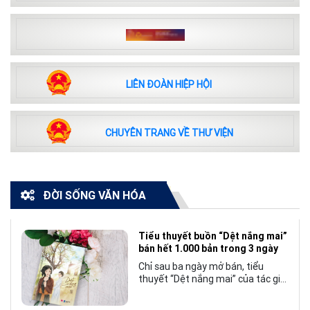
LIÊN ĐOÀN HIỆP HỘI
CHUYÊN TRANG VỀ THƯ VIỆN
ĐỜI SỐNG VĂN HÓA
Tiểu thuyết buồn “Dệt nắng mai”
bán hết 1.000 bản trong 3 ngày
Chỉ sau ba ngày mở bán, tiểu
thuyết “Dệt nắng mai” của tác giả
Nhật Lãng đã tạo nên một hiện
tượng đáng chú ý trong làng văn