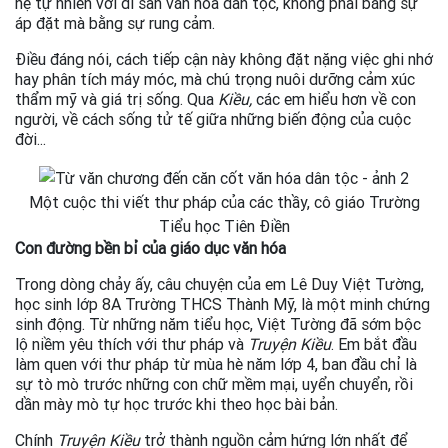
hệ tự nhiên với di sản văn hóa dân tộc, không phải bằng sự
áp đặt mà bằng sự rung cảm.
Điều đáng nói, cách tiếp cận này không đặt nặng việc ghi nhớ
hay phân tích máy móc, mà chú trọng nuôi dưỡng cảm xúc
thẩm mỹ và giá trị sống. Qua
Kiều,
các em hiểu hơn về con
người, về cách sống tử tế giữa những biến động của cuộc
đời...
Một cuộc thi viết thư pháp của các thầy, cô giáo Trường
Tiểu học Tiên Điền
Con đường bền bỉ của giáo dục văn hóa
Trong dòng chảy ấy, câu chuyện của em Lê Duy Việt Tường,
học sinh lớp 8A Trường THCS Thành Mỹ, là một minh chứng
sinh động. Từ những năm tiểu học, Việt Tường đã sớm bộc
lộ niềm yêu thích với thư pháp và
Truyện Kiều
. Em bắt đầu
làm quen với thư pháp từ mùa hè năm lớp 4, ban đầu chỉ là
sự tò mò trước những con chữ mềm mại, uyển chuyển, rồi
dần mày mò tự học trước khi theo học bài bản.
Chính
Truyện Kiều
trở thành nguồn cảm hứng lớn nhất để