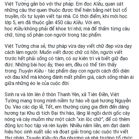
Việt Tường gắn bó với thư pháp. Em đọc
Kiều,
quan sát
những câu thơ quen thuộc được thể hiện bằng nét bút cổ
truyền, rồi tự luyện viết tại nhà. Có thời điểm, khi mới học
lớp 5, em đã thuộc gần 450 câu
Kiều.
Với em,
học
Kiều
không phải để khoe trí nhớ, mà để thấm từng câu
chữ, từng số phận con người trong tác phẩm.
Việt Tường chia sẻ, thư pháp vừa dạy viết chữ đẹp vừa dạy
cách làm người. Muốn viết được chữ có hồn, người viết
trước hết phải sống có tâm, có sự kiên trì và biết giữ đạo
đức. Những bài học ấy, theo em, đều có thể tìm thấy
trong
Truyện Kiều
- tác phẩm dạy con người cách đối diện
với đau khổ mà không đánh mất phẩm giá, cách sống nhân ái
giữa những éo le của cuộc đời.
Sinh ra và lớn lên ở thôn Thanh Yên, xã Tiên Điền, Việt
Tường mang trong mình niềm tự hào về quê hương Nguyễn
Du. Vào các dịp lễ, Tết, em thường cùng gia đình đến dâng
hương tại Khu di tích Đại thi hào, lặng lẽ ngồi dưới gốc cây
nóng và cây muỗm như một cách “xin lộc chữ”, để có thêm
động lực học tập và rèn luyện. Nhiều năm liền, em đạt danh
hiệu học sinh xuất sắc và đoạt giải trong các cuộc thi viết
thư pháp
Truyện Kiều
do địa phương và nhà trường tổ chức.