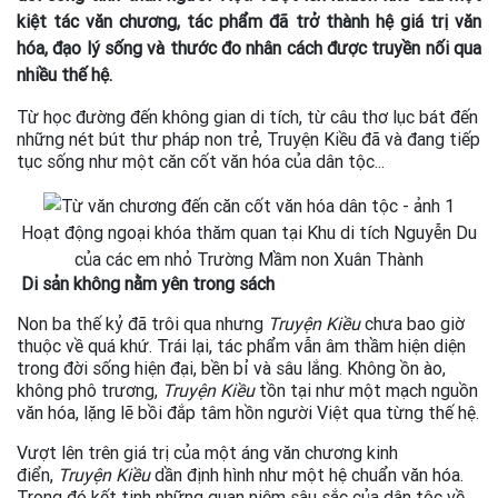
kiệt tác văn chương, tác phẩm đã trở thành hệ giá trị văn
hóa, đạo lý sống và thước đo nhân cách được truyền nối qua
nhiều thế hệ.
Từ học đường đến không gian di tích, từ câu thơ lục bát đến
những nét bút thư pháp non trẻ, Truyện Kiều đã và đang tiếp
tục sống như một căn cốt văn hóa của dân tộc...
Hoạt động ngoại khóa thăm quan tại Khu di tích Nguyễn Du
của các em nhỏ Trường Mầm non Xuân Thành
Di sản không nằm yên trong sách
Non ba thế kỷ đã trôi qua nhưng
Truyện Kiều
chưa bao giờ
thuộc về quá khứ. Trái lại, tác phẩm vẫn âm thầm hiện diện
trong đời sống hiện đại, bền bỉ và sâu lắng. Không ồn ào,
không phô trương,
Truyện Kiều
tồn tại như một mạch nguồn
văn hóa, lặng lẽ bồi đắp tâm hồn người Việt qua từng thế hệ.
Vượt lên trên giá trị của một áng văn chương kinh
điển,
Truyện Kiều
dần định hình như một hệ chuẩn văn hóa.
Trong đó kết tinh những quan niệm sâu sắc của dân tộc về