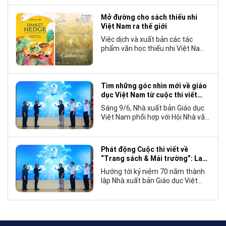
chương trẻ khi cán mốc 1.000 bản
tiêu thụ.
Mở đường cho sách thiếu nhi
Việt Nam ra thế giới
Việc dịch và xuất bản các tác
phẩm văn học thiếu nhi Việt Nam
bằng tiếng Anh không chỉ mở rộng
cơ hội tiếp cận cho độc giả quốc
tế, mà còn góp phần đưa những
câu chuyện mang đậm bản sắc
Tìm những góc nhìn mới về giáo
văn hóa Việt Nam bước ra thế giới.
dục Việt Nam từ cuộc thi viết
“Trang sách và Mái trường”
Sáng 9/6, Nhà xuất bản Giáo dục
Việt Nam phối hợp với Hội Nhà văn
Việt Nam tổ chức lễ phát động
cuộc thi viết về “Trang sách và
Mái trường”, hướng tới kỷ niệm 70
Phát động Cuộc thi viết về
năm thành lập Nhà xuất bản Giáo
“Trang sách & Mái trường”: Lan
dục Việt Nam vào năm 2027.
tỏa tình yêu học tập, tôn vinh
Hướng tới kỷ niệm 70 năm thành
những giá trị bền vững của giáo
lập Nhà xuất bản Giáo dục Việt
dục
Nam (NXBGDVN), sáng 9.6,
NXBGDVN phối hợp với Hội Nhà
văn Việt Nam chính thức phát
động Cuộc thi viết về “Trang sách
& Mái trường” trên phạm vi toàn