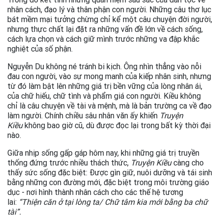
nhân cách, đạo lý và thân phận con người. Những câu thơ lục
bát mềm mại tưởng chừng chỉ kể một câu chuyện đời người,
nhưng thực chất lại đặt ra những vấn đề lớn về cách sống,
cách lựa chọn và cách giữ mình trước những va đập khắc
nghiệt của số phận.
Nguyễn Du không né tránh bi kịch. Ông nhìn thẳng vào nỗi
đau con người, vào sự mong manh của kiếp nhân sinh, nhưng
từ đó làm bật lên những giá trị bền vững của lòng nhân ái,
của chữ hiếu, chữ tình và phẩm giá con người. Kiều không
chỉ là câu chuyện về tài và mệnh, mà là bản trường ca về đạo
làm người. Chính chiều sâu nhân văn ấy khiến
Truyện
Kiều
không bao giờ cũ, dù được đọc lại trong bất kỳ thời đại
nào.
Giữa nhịp sống gấp gáp hôm nay, khi những giá trị truyền
thống đứng trước nhiều thách thức,
Truyện Kiều
càng cho
thấy sức sống đặc biệt: Được gìn giữ, nuôi dưỡng và tái sinh
bằng những con đường mới, đặc biệt trong môi trường giáo
dục - nơi hình thành nhân cách cho các thế hệ tương
lai:
“Thiện căn ở tại lòng ta/ Chữ tâm kia mới bằng ba chữ
tài”.