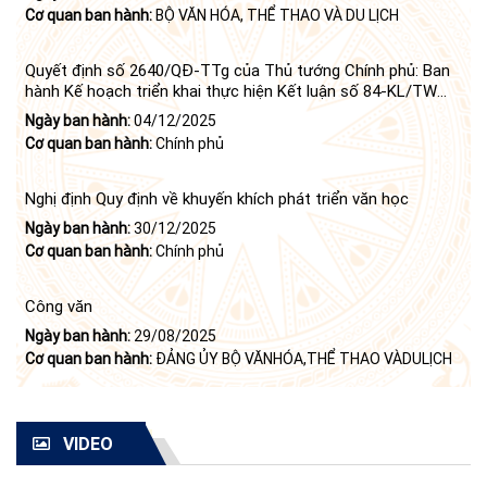
Cơ quan ban hành:
BỘ VĂN HÓA, THỂ THAO VÀ DU LỊCH
Quyết định số 2640/QĐ-TTg của Thủ tướng Chính phủ: Ban
hành Kế hoạch triển khai thực hiện Kết luận số 84-KL/TW
ngày 21 tháng 6 năm 2024 của Bộ Chính trị tiếp tục thực
Ngày ban hành:
04/12/2025
hiện Nghị quyết số 23-NQ/TW ngày 16 tháng 6 năm 2008
Cơ quan ban hành:
Chính phủ
của Bộ Chính trị (khóa X) về "tiếp tục xây dựng và phát triển
văn học, nghệ thuật trong thời kỳ mới"
Nghị định Quy định về khuyến khích phát triển văn học
Ngày ban hành:
30/12/2025
Cơ quan ban hành:
Chính phủ
Công văn
Ngày ban hành:
29/08/2025
Cơ quan ban hành:
ĐẢNG ỦY BỘ VĂNHÓA,THỂ THAO VÀDULỊCH
VIDEO