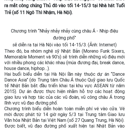
ra mắt công chúng Thủ đô vào tối 14-15/3 tại Nhà hát Tuổi
Trẻ (số 11 Ngô Thì Nhậm, Hà Nội).
Chương trình “Nhảy nhảy nhảy cùng châu Á - Nhịp điệu
đường phố”
sẽ diễn ra tại Hà Nội vào tối 14-15/3. (Ảnh: Internet)
Theo đó, ba nhóm nghệ sỹ Nhật Bản (Moreno Funk Sixers,
Memorable Moment và 90’s) sẽ trình diễn những vũ điệu mới
với nhiều phong các khác nhau (múa đương đại, break dance,
house dance, hiphop…).
Hai buổi biểu diễn tại Hà Nội lần này thuộc dự án “Dance
Dance Asia” (do Trung tâm Châu Á thuộc Quỹ giao lưu Quốc
tế Nhật Bản bắt đầu triển khai tại khu vực ASEAN từ năm
2015). Dự án được thực hiện nhằm hỗ trợ các hoạt động
giao lưu và hợp tác của các vũ đoàn, vũ công châu Á trong
lĩnh vực vũ đạo đường phố.
Chương trình biểu diễn hoàn toàn miễn phí vé vào cửa. Vé
mời được phát từ 14 giờ ngày 5/3 tại Trung tâm Giao lưu
Văn hóa Nhật Bản tại Việt Nam (số 27 Quang Trung, Hà Nội).
Được biết, vũ đạo đường phố xuất hiện tại Nhật Bản vào