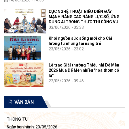
CỤC NGHỆ THUẬT BIỂU DIỄN ĐẨY
MẠNH NÂNG CAO NĂNG LỰC SỐ, ỨNG
DỤNG AI TRONG THỰC THI CÔNG VỤ
03/06/2026 - 05:33
Khơi nguồn sức sống mới cho Cải
lương từ những tài năng trẻ
23/05/2026 - 23:02
Lễ trao Giải thưởng Thiếu nhi Dế Mèn
2026 Mùa Dế Mèn nhiều "hoa thơm cỏ
lạ"
22/05/2026 - 09:46
VĂN BẢN
THÔNG TƯ
Ngày ban hành:
20/05/2026