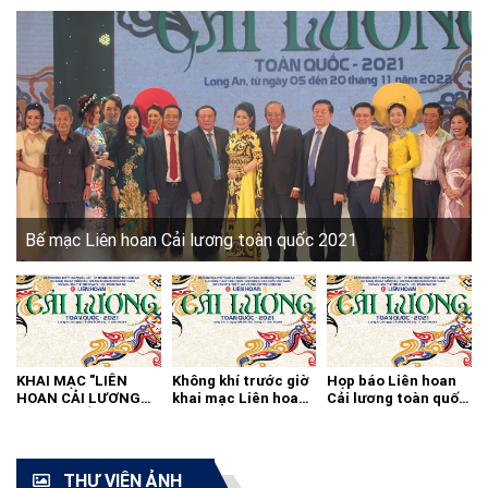
Bế mạc Liên hoan Cải lương toàn quốc 2021
KHAI MẠC "LIÊN
Không khí trước giờ
Họp báo Liên hoan
HOAN CẢI LƯƠNG
khai mạc Liên hoan
Cải lương toàn quốc
TOÀN QUỐC - 2021"
cải lương toàn quốc
2021
THƯ VIỆN ẢNH