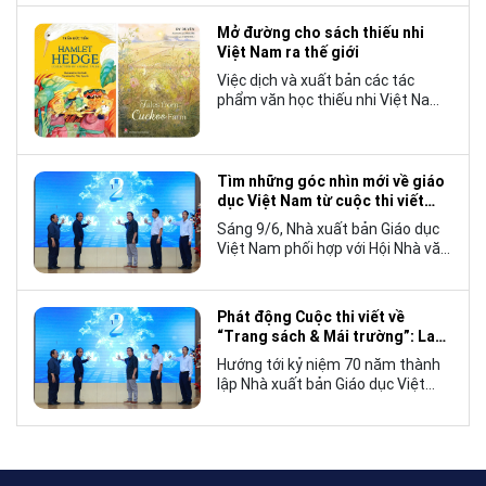
chương trẻ khi cán mốc 1.000 bản
tiêu thụ.
Mở đường cho sách thiếu nhi
Việt Nam ra thế giới
Việc dịch và xuất bản các tác
phẩm văn học thiếu nhi Việt Nam
bằng tiếng Anh không chỉ mở rộng
cơ hội tiếp cận cho độc giả quốc
tế, mà còn góp phần đưa những
câu chuyện mang đậm bản sắc
Tìm những góc nhìn mới về giáo
văn hóa Việt Nam bước ra thế giới.
dục Việt Nam từ cuộc thi viết
“Trang sách và Mái trường”
Sáng 9/6, Nhà xuất bản Giáo dục
Việt Nam phối hợp với Hội Nhà văn
Việt Nam tổ chức lễ phát động
cuộc thi viết về “Trang sách và
Mái trường”, hướng tới kỷ niệm 70
Phát động Cuộc thi viết về
năm thành lập Nhà xuất bản Giáo
“Trang sách & Mái trường”: Lan
dục Việt Nam vào năm 2027.
tỏa tình yêu học tập, tôn vinh
Hướng tới kỷ niệm 70 năm thành
những giá trị bền vững của giáo
lập Nhà xuất bản Giáo dục Việt
dục
Nam (NXBGDVN), sáng 9.6,
NXBGDVN phối hợp với Hội Nhà
văn Việt Nam chính thức phát
động Cuộc thi viết về “Trang sách
& Mái trường” trên phạm vi toàn