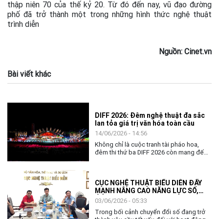
thập niên 70 của thế kỷ 20. Từ đó đến nay, vũ đạo đường
phố đã trở thành một trong những hình thức nghệ thuật
trình diễn
Nguồn: Cinet.vn
Bài viết khác
DIFF 2026: Đêm nghệ thuật đa sắc
lan tỏa giá trị văn hóa toàn cầu
14/06/2026 - 14:56
Không chỉ là cuộc tranh tài pháo hoa,
đêm thi thứ ba DIFF 2026 còn mang đến
không gian nghệ thuật đặc sắc, khẳng
định vai trò của văn hóa như nhịp cầu kết
nối cộng đồng và các quốc gia.
CỤC NGHỆ THUẬT BIỂU DIỄN ĐẨY
MẠNH NÂNG CAO NĂNG LỰC SỐ,
ỨNG DỤNG AI TRONG THỰC THI
03/06/2026 - 05:33
CÔNG VỤ
Trong bối cảnh chuyển đổi số đang trở