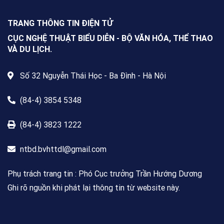
quốc, dành cho mọi công dân Việt
Nam trong và ngoài nước, không
TRANG THÔNG TIN ĐIỆN TỬ
giới hạn độ tuổi, nghề nghiệp hay
nơi cư trú.
CỤC NGHỆ THUẬT BIỂU DIỄN - BỘ VĂN HÓA, THỂ THAO
VÀ DU LỊCH.
Số 32 Nguyễn Thái Học - Ba Đình - Hà Nội
(84-4) 3854 5348
(84-4) 3823 1222
ntbd.bvhttdl@gmail.com
Phụ trách trang tin : Phó Cục trưởng Trần Hướng Dương
Ghi rõ nguồn khi phát lại thông tin từ website này.