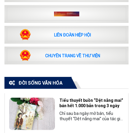
LIÊN ĐOÀN HIỆP HỘI
CHUYÊN TRANG VỀ THƯ VIỆN
ĐỜI SỐNG VĂN HÓA
Tiểu thuyết buồn “Dệt nắng mai”
bán hết 1.000 bản trong 3 ngày
Chỉ sau ba ngày mở bán, tiểu
thuyết “Dệt nắng mai” của tác giả
Nhật Lãng đã tạo nên một hiện
tượng đáng chú ý trong làng văn