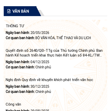
VĂN BẢN
THÔNG TƯ
Ngày ban hành:
20/05/2026
Cơ quan ban hành:
BỘ VĂN HÓA, THỂ THAO VÀ DU LỊCH
Quyết định số 2640/QĐ-TTg của Thủ tướng Chính phủ: Ban
hành Kế hoạch triển khai thực hiện Kết luận số 84-KL/TW
ngày 21 tháng 6 năm 2024 của Bộ Chính trị tiếp tục thực
Ngày ban hành:
04/12/2025
hiện Nghị quyết số 23-NQ/TW ngày 16 tháng 6 năm 2008
Cơ quan ban hành:
Chính phủ
của Bộ Chính trị (khóa X) về "tiếp tục xây dựng và phát triển
văn học, nghệ thuật trong thời kỳ mới"
Nghị định Quy định về khuyến khích phát triển văn học
Ngày ban hành:
30/12/2025
Cơ quan ban hành:
Chính phủ
Công văn
Ngày ban hành:
29/08/2025