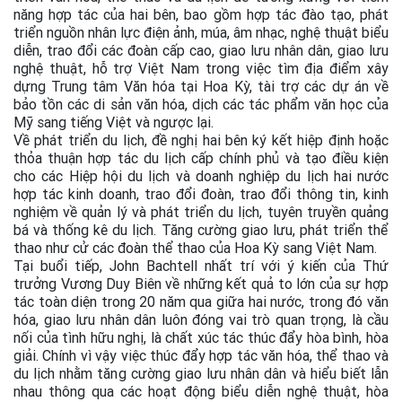
năng hợp tác của hai bên, bao gồm hợp tác đào tạo, phát
triển nguồn nhân lực điện ảnh, múa, âm nhạc, nghệ thuật biểu
diễn, trao đổi các đoàn cấp cao, giao lưu nhân dân, giao lưu
nghệ thuật, hỗ trợ Việt Nam trong việc tìm địa điểm xây
dựng Trung tâm Văn hóa tại Hoa Kỳ, tài trợ các dự án về
bảo tồn các di sản văn hóa, dịch các tác phẩm văn học của
Mỹ sang tiếng Việt và ngược lại.
Về phát triển du lịch, đề nghị hai bên ký kết hiệp định hoặc
thỏa thuận hợp tác du lịch cấp chính phủ và tạo điều kiện
cho các Hiệp hội du lịch và doanh nghiệp du lịch hai nước
hợp tác kinh doanh, trao đổi đoàn, trao đổi thông tin, kinh
nghiệm về quản lý và phát triển du lịch, tuyên truyền quảng
bá và thống kê du lịch. Tăng cường giao lưu, phát triển thể
thao như cử các đoàn thể thao của Hoa Kỳ sang Việt Nam.
Tại buổi tiếp, John Bachtell nhất trí với ý kiến của Thứ
trưởng Vương Duy Biên về những kết quả to lớn của sự hợp
tác toàn diện trong 20 năm qua giữa hai nước, trong đó văn
hóa, giao lưu nhân dân luôn đóng vai trò quan trọng, là cầu
nối của tình hữu nghị, là chất xúc tác thúc đẩy hòa bình, hòa
giải. Chính vì vậy việc thúc đẩy hợp tác văn hóa, thể thao và
du lịch nhằm tăng cường giao lưu nhân dân và hiểu biết lẫn
nhau thông qua các hoạt động biểu diễn nghệ thuật, hòa