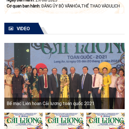
Cơ quan ban hành:
ĐẢNG ỦY BỘ VĂNHÓA,THỂ THAO VÀDULỊCH
VIDEO
Bế mạc Liên hoan Cải lương toàn quốc 2021