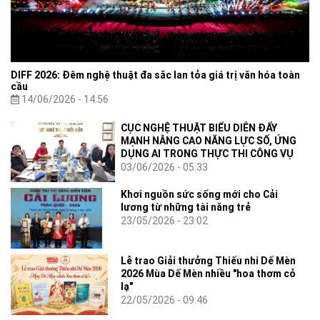
DIFF 2026: Đêm nghệ thuật đa sắc lan tỏa giá trị văn hóa toàn
cầu
14/06/2026 - 14:56
CỤC NGHỆ THUẬT BIỂU DIỄN ĐẨY
MẠNH NÂNG CAO NĂNG LỰC SỐ, ỨNG
DỤNG AI TRONG THỰC THI CÔNG VỤ
03/06/2026 - 05:33
Khơi nguồn sức sống mới cho Cải
lương từ những tài năng trẻ
23/05/2026 - 23:02
Lễ trao Giải thưởng Thiếu nhi Dế Mèn
2026 Mùa Dế Mèn nhiều "hoa thơm cỏ
lạ"
22/05/2026 - 09:46