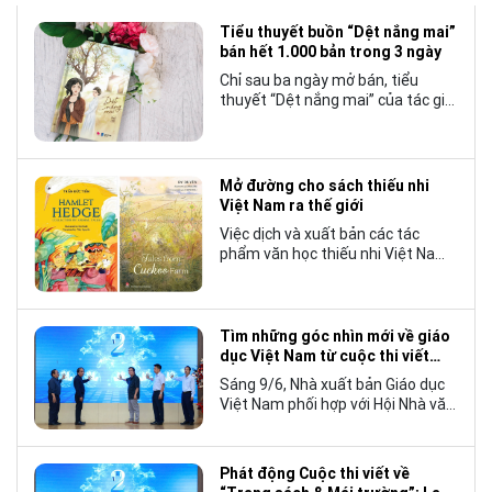
Tiểu thuyết buồn “Dệt nắng mai”
bán hết 1.000 bản trong 3 ngày
Chỉ sau ba ngày mở bán, tiểu
thuyết “Dệt nắng mai” của tác giả
Nhật Lãng đã tạo nên một hiện
tượng đáng chú ý trong làng văn
chương trẻ khi cán mốc 1.000 bản
tiêu thụ.
Mở đường cho sách thiếu nhi
Việt Nam ra thế giới
Việc dịch và xuất bản các tác
phẩm văn học thiếu nhi Việt Nam
bằng tiếng Anh không chỉ mở rộng
cơ hội tiếp cận cho độc giả quốc
tế, mà còn góp phần đưa những
câu chuyện mang đậm bản sắc
Tìm những góc nhìn mới về giáo
văn hóa Việt Nam bước ra thế giới.
dục Việt Nam từ cuộc thi viết
“Trang sách và Mái trường”
Sáng 9/6, Nhà xuất bản Giáo dục
Việt Nam phối hợp với Hội Nhà văn
Việt Nam tổ chức lễ phát động
cuộc thi viết về “Trang sách và
Mái trường”, hướng tới kỷ niệm 70
Phát động Cuộc thi viết về
năm thành lập Nhà xuất bản Giáo