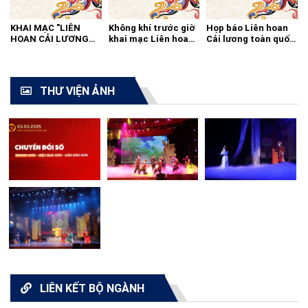
KHAI MẠC "LIÊN
Không khí trước giờ
Họp báo Liên hoan
HOAN CẢI LƯƠNG
khai mạc Liên hoan
Cải lương toàn quốc
TOÀN QUỐC - 2021"
cải lương toàn quốc
2021
THƯ VIỆN ẢNH
LIÊN KẾT BỘ NGÀNH