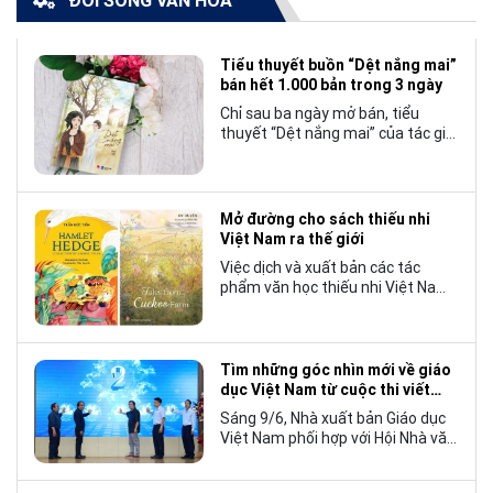
ĐỜI SỐNG VĂN HÓA
Tiểu thuyết buồn “Dệt nắng mai”
bán hết 1.000 bản trong 3 ngày
Chỉ sau ba ngày mở bán, tiểu
thuyết “Dệt nắng mai” của tác giả
Nhật Lãng đã tạo nên một hiện
tượng đáng chú ý trong làng văn
chương trẻ khi cán mốc 1.000 bản
tiêu thụ.
Mở đường cho sách thiếu nhi
Việt Nam ra thế giới
Việc dịch và xuất bản các tác
phẩm văn học thiếu nhi Việt Nam
bằng tiếng Anh không chỉ mở rộng
cơ hội tiếp cận cho độc giả quốc
tế, mà còn góp phần đưa những
câu chuyện mang đậm bản sắc
Tìm những góc nhìn mới về giáo
văn hóa Việt Nam bước ra thế giới.
dục Việt Nam từ cuộc thi viết
“Trang sách và Mái trường”
Sáng 9/6, Nhà xuất bản Giáo dục
Việt Nam phối hợp với Hội Nhà văn
Việt Nam tổ chức lễ phát động
cuộc thi viết về “Trang sách và