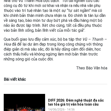
Nhà thơ Vũ Thanh Hoa bộc bạch: “Tôi đã nghiên cứu các
công cụ đó từ khi mới sơ khai và nhận ra nếu nhà văn phụ
thuộc vào trí tuệ nhân tạo là một sự “tự sát ngầm” mà có
khi chính bản thân mình chưa nhận ra. Đó chính là tàn lụi dần
về sáng tạo, bào mòn tư duy bứt phá và đầu hàng một bộ
não ảo được lập trình. Xét cho cùng, tất cả đều phụ thuộc
vào bản lĩnh sống, bản lĩnh viết của mỗi tác giả”.
Qua buổi giao lưu đầy cảm xúc, bộ ba tập thơ
Vũ – Thanh –
Hoa
đã để lại dư âm đẹp trong lòng công chúng với thông
điệp giản dị mà sâu sắc, đó là hãy dũng cảm đối diện, học
cách thấu hiểu và không ngừng làm mới bản thân trước
những sóng gió của cuộc đời.
Theo Báo Văn hóa
Bài viết khác
DIFF 2026: Đêm nghệ thuật đa sắc
lan tỏa giá trị văn hóa toàn cầu
14/06/2026 - 14:56