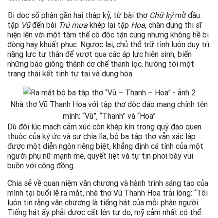
Đi dọc số phận gần hai thập kỷ, từ bài thơ
Chữ ký
mở đầu
tập
Vũ
đến bài
Trú mưa
khép lại tập
Hoa
, chân dung thi sĩ
hiện lên với một tâm thế cô độc tận cùng nhưng không hề bị
động hay khuất phục. Ngược lại, chủ thể trữ tình luôn duy trì
năng lực tự thân để vượt qua các áp lực hiện sinh, biến
những bão giông thành cơ chế thanh lọc, hướng tới một
trạng thái kết tinh tự tại và dung hòa.
Nhà thơ Vũ Thanh Hoa với tập thơ độc đáo mang chính tên
mình: “Vũ”, “Thanh” và “Hoa”
Dù đôi lúc mạch cảm xúc còn khép kín trong quỹ đạo quen
thuộc của ký ức và sự chia lìa, bộ ba tập thơ vẫn xác lập
được một diễn ngôn riêng biệt, khẳng định cá tính của một
người phụ nữ mạnh mẽ, quyết liệt và tự tin phơi bày vui
buồn với cộng đồng.
Chia sẻ về quan niệm văn chương và hành trình sáng tạo của
mình tại buổi lễ ra mắt, nhà thơ Vũ Thanh Hoa trải lòng: “Tôi
luôn tin rằng văn chương là tiếng hát của mỗi phận người.
Tiếng hát ấy phải được cất lên tự do, mỹ cảm nhất có thể.