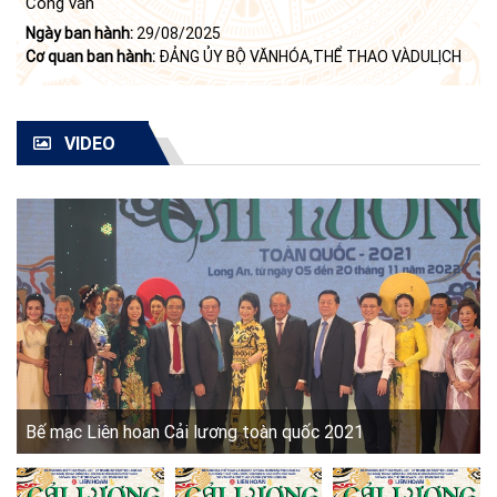
Công văn
Ngày ban hành:
29/08/2025
Cơ quan ban hành:
ĐẢNG ỦY BỘ VĂNHÓA,THỂ THAO VÀDULỊCH
VIDEO
Bế mạc Liên hoan Cải lương toàn quốc 2021