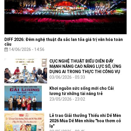
DIFF 2026: Đêm nghệ thuật đa sắc lan tỏa giá trị văn hóa toàn
cầu
14/06/2026 - 14:56
CỤC NGHỆ THUẬT BIỂU DIỄN ĐẨY
MẠNH NÂNG CAO NĂNG LỰC SỐ, ỨNG
DỤNG AI TRONG THỰC THI CÔNG VỤ
03/06/2026 - 05:33
Khơi nguồn sức sống mới cho Cải
lương từ những tài năng trẻ
23/05/2026 - 23:02
Lễ trao Giải thưởng Thiếu nhi Dế Mèn
2026 Mùa Dế Mèn nhiều "hoa thơm cỏ
lạ"