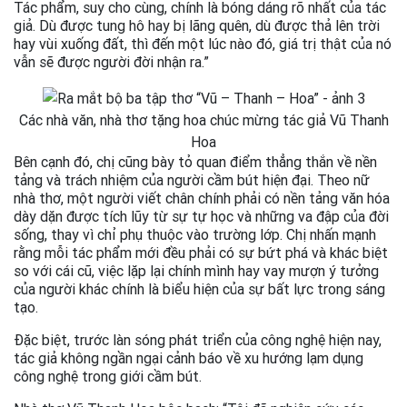
Tác phẩm, suy cho cùng, chính là bóng dáng rõ nhất của tác
giả. Dù được tung hô hay bị lãng quên, dù được thả lên trời
hay vùi xuống đất, thì đến một lúc nào đó, giá trị thật của nó
vẫn sẽ được người đời nhận ra.”
Các nhà văn, nhà thơ tặng hoa chúc mừng tác giả Vũ Thanh
Hoa
Bên cạnh đó, chị cũng bày tỏ quan điểm thẳng thắn về nền
tảng và trách nhiệm của người cầm bút hiện đại. Theo nữ
nhà thơ, một người viết chân chính phải có nền tảng văn hóa
dày dặn được tích lũy từ sự tự học và những va đập của đời
sống, thay vì chỉ phụ thuộc vào trường lớp. Chị nhấn mạnh
rằng mỗi tác phẩm mới đều phải có sự bứt phá và khác biệt
so với cái cũ, việc lặp lại chính mình hay vay mượn ý tưởng
của người khác chính là biểu hiện của sự bất lực trong sáng
tạo.
Đặc biệt, trước làn sóng phát triển của công nghệ hiện nay,
tác giả không ngần ngại cảnh báo về xu hướng lạm dụng
công nghệ trong giới cầm bút.