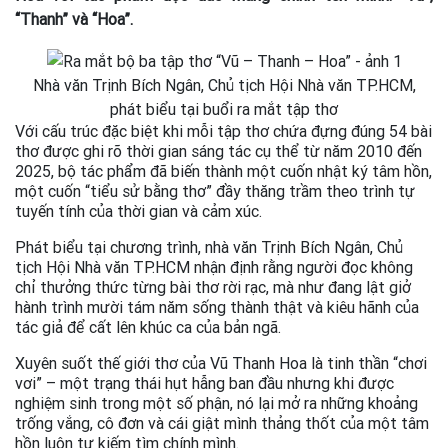
“Thanh” và “Hoa”.
Nhà văn Trịnh Bích Ngân, Chủ tịch Hội Nhà văn TP.HCM,
phát biểu tại buổi ra mắt tập thơ
Với cấu trúc đặc biệt khi mỗi tập thơ chứa đựng đúng 54 bài
thơ được ghi rõ thời gian sáng tác cụ thể từ năm 2010 đến
2025, bộ tác phẩm đã biến thành một cuốn nhật ký tâm hồn,
một cuốn “tiểu sử bằng thơ” đầy thăng trầm theo trình tự
tuyến tính của thời gian và cảm xúc.
Phát biểu tại chương trình, nhà văn Trịnh Bích Ngân, Chủ
tịch Hội Nhà văn TP.HCM nhận định rằng người đọc không
chỉ thưởng thức từng bài thơ rời rạc, mà như đang lật giở
hành trình mười tám năm sống thành thật và kiêu hãnh của
tác giả để cất lên khúc ca của bản ngã.
Xuyên suốt thế giới thơ của Vũ Thanh Hoa là tinh thần “chơi
vơi” – một trạng thái hụt hẫng ban đầu nhưng khi được
nghiệm sinh trong một số phận, nó lại mở ra những khoảng
trống vắng, cô đơn và cái giật mình thảng thốt của một tâm
hồn luôn tự kiếm tìm chính mình.