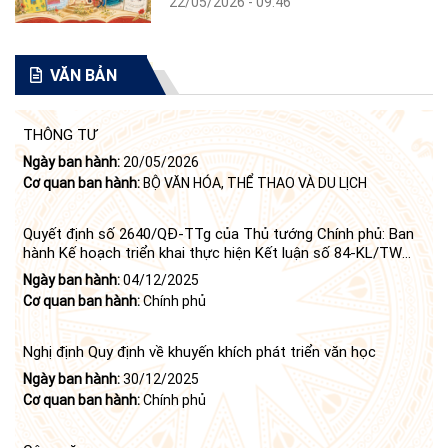
22/05/2026 - 09:46
VĂN BẢN
THÔNG TƯ
Ngày ban hành:
20/05/2026
Cơ quan ban hành:
BỘ VĂN HÓA, THỂ THAO VÀ DU LỊCH
Quyết định số 2640/QĐ-TTg của Thủ tướng Chính phủ: Ban
hành Kế hoạch triển khai thực hiện Kết luận số 84-KL/TW
ngày 21 tháng 6 năm 2024 của Bộ Chính trị tiếp tục thực
Ngày ban hành:
04/12/2025
hiện Nghị quyết số 23-NQ/TW ngày 16 tháng 6 năm 2008
Cơ quan ban hành:
Chính phủ
của Bộ Chính trị (khóa X) về "tiếp tục xây dựng và phát triển
văn học, nghệ thuật trong thời kỳ mới"
Nghị định Quy định về khuyến khích phát triển văn học
Ngày ban hành:
30/12/2025
Cơ quan ban hành:
Chính phủ