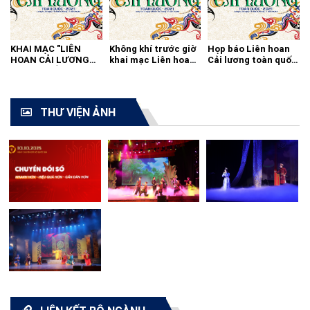
KHAI MẠC "LIÊN
Không khí trước giờ
Họp báo Liên hoan
HOAN CẢI LƯƠNG
khai mạc Liên hoan
Cải lương toàn quốc
TOÀN QUỐC - 2021"
cải lương toàn quốc
2021
THƯ VIỆN ẢNH