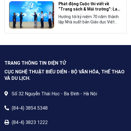
Mái trường”, hướng tới kỷ niệm 70
Phát động Cuộc thi viết về
năm thành lập Nhà xuất bản Giáo
“Trang sách & Mái trường”: Lan
dục Việt Nam vào năm 2027.
tỏa tình yêu học tập, tôn vinh
Hướng tới kỷ niệm 70 năm thành
những giá trị bền vững của giáo
lập Nhà xuất bản Giáo dục Việt
dục
Nam (NXBGDVN), sáng 9.6,
NXBGDVN phối hợp với Hội Nhà
văn Việt Nam chính thức phát
động Cuộc thi viết về “Trang sách
& Mái trường” trên phạm vi toàn
quốc, dành cho mọi công dân Việt
Nam trong và ngoài nước, không
TRANG THÔNG TIN ĐIỆN TỬ
giới hạn độ tuổi, nghề nghiệp hay
nơi cư trú.
CỤC NGHỆ THUẬT BIỂU DIỄN - BỘ VĂN HÓA, THỂ THAO
VÀ DU LỊCH.
Số 32 Nguyễn Thái Học - Ba Đình - Hà Nội
(84-4) 3854 5348
(84-4) 3823 1222