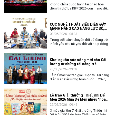
Không chỉ là cuộc tranh tài pháo hoa,
đêm thi thứ ba DIFF 2026 còn mang đến
không gian nghệ thuật đặc sắc, khẳng
định vai trò của văn hóa như nhịp cầu kết
nối cộng đồng và các quốc gia.
CỤC NGHỆ THUẬT BIỂU DIỄN ĐẨY
MẠNH NÂNG CAO NĂNG LỰC SỐ,
ỨNG DỤNG AI TRONG THỰC THI
03/06/2026 - 05:33
CÔNG VỤ
Trong bối cảnh chuyển đổi số đang trở
thành yêu cầu tất yếu đối với hoạt động
quản lý nhà nước, việc nâng cao năng lực
số và khả năng ứng dụng trí tuệ nhân tạo
(AI) cho đội ngũ cán bộ, công chức ngày
Khơi nguồn sức sống mới cho Cải
càng có ý nghĩa quan trọng. Với tinh thần
lương từ những tài năng trẻ
chủ động thích ứng và đổi mới, ngày
02/6, Cục Nghệ thuật biểu diễn đã tổ
23/05/2026 - 23:02
chức chương trình tập huấn, bồi dưỡng
Lễ bế mạc và trao giải Cuộc thi Tài năng
về chuyển đổi số và ứng dụng AI cho
diễn viên Cải lương toàn quốc – 2026,
toàn thể lãnh đạo, công chức và người
không chỉ khép lại một tuần tranh tài sôi
lao động của đơn vị.
nổi của các nghệ sĩ trẻ, mà còn mở ra
nhiều kỳ vọng về hành trình tiếp nối, gìn
Lễ trao Giải thưởng Thiếu nhi Dế
giữ và làm mới nghệ thuật Cải lương
Mèn 2026 Mùa Dế Mèn nhiều "hoa
trong đời sống đương đại.
thơm cỏ lạ"
22/05/2026 - 09:46
Ở mùa giải thứ 7, Giải thưởng Thiếu nhi
Dế Mèn 2026 do báo Thể thao và Văn