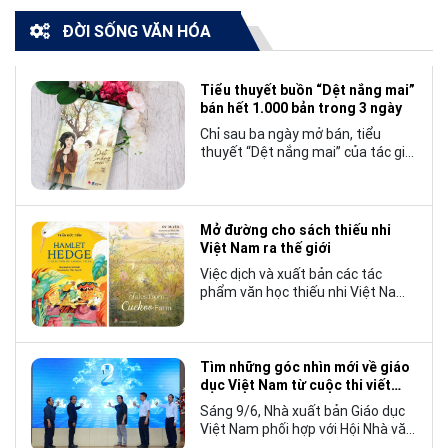
ĐỜI SỐNG VĂN HÓA
Tiểu thuyết buồn “Dệt nắng mai”
bán hết 1.000 bản trong 3 ngày
Chỉ sau ba ngày mở bán, tiểu
thuyết “Dệt nắng mai” của tác giả
Nhật Lãng đã tạo nên một hiện
tượng đáng chú ý trong làng văn
chương trẻ khi cán mốc 1.000 bản
tiêu thụ.
Mở đường cho sách thiếu nhi
Việt Nam ra thế giới
Việc dịch và xuất bản các tác
phẩm văn học thiếu nhi Việt Nam
bằng tiếng Anh không chỉ mở rộng
cơ hội tiếp cận cho độc giả quốc
tế, mà còn góp phần đưa những
câu chuyện mang đậm bản sắc
Tìm những góc nhìn mới về giáo
văn hóa Việt Nam bước ra thế giới.
dục Việt Nam từ cuộc thi viết
“Trang sách và Mái trường”
Sáng 9/6, Nhà xuất bản Giáo dục
Việt Nam phối hợp với Hội Nhà văn
Việt Nam tổ chức lễ phát động