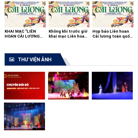
KHAI MẠC "LIÊN
Không khí trước giờ
Họp báo Liên hoan
HOAN CẢI LƯƠNG
khai mạc Liên hoan
Cải lương toàn quốc
TOÀN QUỐC - 2021"
cải lương toàn quốc
2021
THƯ VIỆN ẢNH