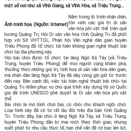
một số nơi như xã Vĩnh Giang, xã Vĩnh Hòa, xã Triệu Trung....
Nằm trong lộ trình nhận diện,
tôn vinh các giá trị di sản
Ảnh minh họa. (Nguồn: Internet)
văn hóa phi vật thể trên quê
hương Quảng Trị, Hội Di sản văn hóa tỉnh Quảng Trị đã phối
hợp với Sở VHTTDL, Phân hội Văn nghệ dân gian huyện
Triệu Phong đã tổ chức tái hiện không gian nghệ thuật bài
chòi tại địa phương này.
Hội bài chòi được tổ chức tại làng Ngô Xá Tây (xã Triệu
Trung, huyện Triệu Phong) để mọi người cùng khám phá,
thưởng thức những giá trị, tinh hoa di sản văn hóa dân gian,
mà nhân dân làng Ngô Xá Tây đã dày công gìn giữ từ trước
đến nay. Bên cạnh đó, việc tái hiện nghệ thuật bài chòi tại
Quảng Trị nhằm phục vụ cho quá trình xây dựng hồ sơ Quốc
gia đệ trình UNESCO phê duyệt là Di sản văn hóa phi vật
thể.
Bài chòi là mô hình chơi bài, có chòi cho khách ngồi chơi.
Loại hình này đã có từ rất lâu đời trên địa bàn tỉnh Quảng
Trị. Trước đây, bài chòi ở làng Ngô Xá Tây, xã Triệu Trung,
huyện Triệu Phong dần bị mai một theo thời gian, nhưng
xuất phát từ nhu cầu thực tế, hạn chế vấn đề cờ bạc lén lút,