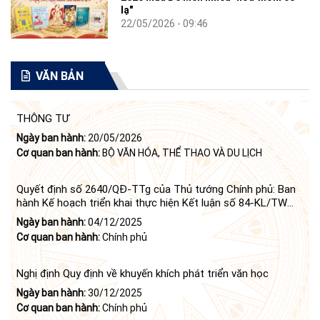
lạ"
22/05/2026 - 09:46
VĂN BẢN
THÔNG TƯ
Ngày ban hành:
20/05/2026
Cơ quan ban hành:
BỘ VĂN HÓA, THỂ THAO VÀ DU LỊCH
Quyết định số 2640/QĐ-TTg của Thủ tướng Chính phủ: Ban
hành Kế hoạch triển khai thực hiện Kết luận số 84-KL/TW
ngày 21 tháng 6 năm 2024 của Bộ Chính trị tiếp tục thực
Ngày ban hành:
04/12/2025
hiện Nghị quyết số 23-NQ/TW ngày 16 tháng 6 năm 2008
Cơ quan ban hành:
Chính phủ
của Bộ Chính trị (khóa X) về "tiếp tục xây dựng và phát triển
văn học, nghệ thuật trong thời kỳ mới"
Nghị định Quy định về khuyến khích phát triển văn học
Ngày ban hành:
30/12/2025
Cơ quan ban hành:
Chính phủ