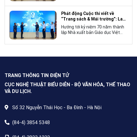
cuộc thi viết về “Trang sách và
Mái trường”, hướng tới kỷ niệm 70
Phát động Cuộc thi viết về
năm thành lập Nhà xuất bản Giáo
“Trang sách & Mái trường”: Lan
dục Việt Nam vào năm 2027.
tỏa tình yêu học tập, tôn vinh
Hướng tới kỷ niệm 70 năm thành
những giá trị bền vững của giáo
lập Nhà xuất bản Giáo dục Việt
dục
Nam (NXBGDVN), sáng 9.6,
NXBGDVN phối hợp với Hội Nhà
văn Việt Nam chính thức phát
động Cuộc thi viết về “Trang sách
& Mái trường” trên phạm vi toàn
quốc, dành cho mọi công dân Việt
Nam trong và ngoài nước, không
TRANG THÔNG TIN ĐIỆN TỬ
giới hạn độ tuổi, nghề nghiệp hay
nơi cư trú.
CỤC NGHỆ THUẬT BIỂU DIỄN - BỘ VĂN HÓA, THỂ THAO
VÀ DU LỊCH.
Số 32 Nguyễn Thái Học - Ba Đình - Hà Nội
(84-4) 3854 5348