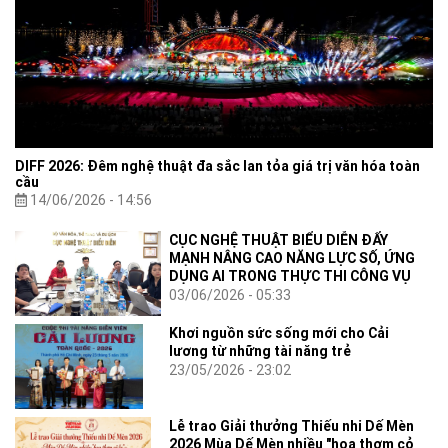
DIFF 2026: Đêm nghệ thuật đa sắc lan tỏa giá trị văn hóa toàn
cầu
14/06/2026 - 14:56
CỤC NGHỆ THUẬT BIỂU DIỄN ĐẨY
MẠNH NÂNG CAO NĂNG LỰC SỐ, ỨNG
DỤNG AI TRONG THỰC THI CÔNG VỤ
03/06/2026 - 05:33
Khơi nguồn sức sống mới cho Cải
lương từ những tài năng trẻ
23/05/2026 - 23:02
Lễ trao Giải thưởng Thiếu nhi Dế Mèn
2026 Mùa Dế Mèn nhiều "hoa thơm cỏ