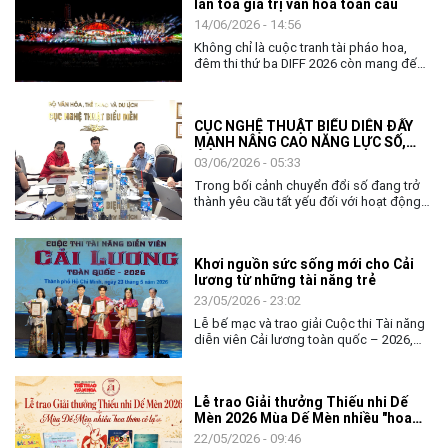
lan tỏa giá trị văn hóa toàn cầu
14/06/2026 - 14:56
Không chỉ là cuộc tranh tài pháo hoa,
đêm thi thứ ba DIFF 2026 còn mang đến
không gian nghệ thuật đặc sắc, khẳng
định vai trò của văn hóa như nhịp cầu kết
nối cộng đồng và các quốc gia.
CỤC NGHỆ THUẬT BIỂU DIỄN ĐẨY
MẠNH NÂNG CAO NĂNG LỰC SỐ,
ỨNG DỤNG AI TRONG THỰC THI
03/06/2026 - 05:33
CÔNG VỤ
Trong bối cảnh chuyển đổi số đang trở
thành yêu cầu tất yếu đối với hoạt động
quản lý nhà nước, việc nâng cao năng lực
số và khả năng ứng dụng trí tuệ nhân tạo
(AI) cho đội ngũ cán bộ, công chức ngày
Khơi nguồn sức sống mới cho Cải
càng có ý nghĩa quan trọng. Với tinh thần
lương từ những tài năng trẻ
chủ động thích ứng và đổi mới, ngày
02/6, Cục Nghệ thuật biểu diễn đã tổ
23/05/2026 - 23:02
chức chương trình tập huấn, bồi dưỡng
Lễ bế mạc và trao giải Cuộc thi Tài năng
về chuyển đổi số và ứng dụng AI cho
diễn viên Cải lương toàn quốc – 2026,
toàn thể lãnh đạo, công chức và người
không chỉ khép lại một tuần tranh tài sôi
lao động của đơn vị.
nổi của các nghệ sĩ trẻ, mà còn mở ra
nhiều kỳ vọng về hành trình tiếp nối, gìn
Lễ trao Giải thưởng Thiếu nhi Dế
giữ và làm mới nghệ thuật Cải lương
Mèn 2026 Mùa Dế Mèn nhiều "hoa
trong đời sống đương đại.
thơm cỏ lạ"
22/05/2026 - 09:46