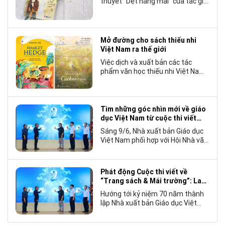
thuyết “Dệt nắng mai” của tác giả
Nhật Lãng đã tạo nên một hiện
tượng đáng chú ý trong làng văn
chương trẻ khi cán mốc 1.000 bản
tiêu thụ.
Mở đường cho sách thiếu nhi
Việt Nam ra thế giới
Việc dịch và xuất bản các tác
phẩm văn học thiếu nhi Việt Nam
bằng tiếng Anh không chỉ mở rộng
cơ hội tiếp cận cho độc giả quốc
tế, mà còn góp phần đưa những
câu chuyện mang đậm bản sắc
Tìm những góc nhìn mới về giáo
văn hóa Việt Nam bước ra thế giới.
dục Việt Nam từ cuộc thi viết
“Trang sách và Mái trường”
Sáng 9/6, Nhà xuất bản Giáo dục
Việt Nam phối hợp với Hội Nhà văn
Việt Nam tổ chức lễ phát động
cuộc thi viết về “Trang sách và
Mái trường”, hướng tới kỷ niệm 70
Phát động Cuộc thi viết về
năm thành lập Nhà xuất bản Giáo
“Trang sách & Mái trường”: Lan
dục Việt Nam vào năm 2027.
tỏa tình yêu học tập, tôn vinh
Hướng tới kỷ niệm 70 năm thành
những giá trị bền vững của giáo
lập Nhà xuất bản Giáo dục Việt
dục
Nam (NXBGDVN), sáng 9.6,
NXBGDVN phối hợp với Hội Nhà