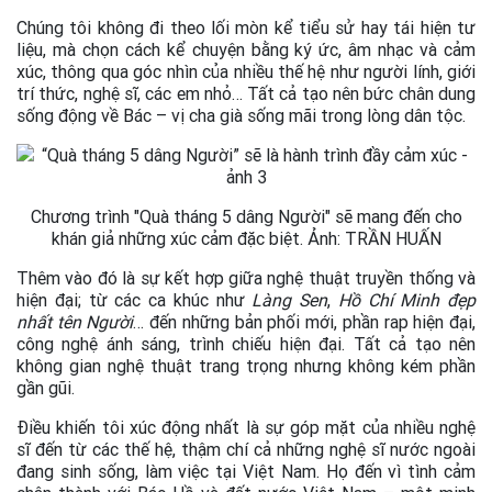
Chúng tôi không đi theo lối mòn kể tiểu sử hay tái hiện tư
liệu, mà chọn cách kể chuyện bằng ký ức, âm nhạc và cảm
xúc, thông qua góc nhìn của nhiều thế hệ như người lính, giới
trí thức, nghệ sĩ, các em nhỏ… Tất cả tạo nên bức chân dung
sống động về Bác – vị cha già sống mãi trong lòng dân tộc.
Chương trình "Quà tháng 5 dâng Người" sẽ mang đến cho
khán giả những xúc cảm đặc biệt. Ảnh: TRẦN HUẤN
Thêm vào đó là sự kết hợp giữa nghệ thuật truyền thống và
hiện đại; từ các ca khúc như
Làng Sen
,
Hồ Chí Minh đẹp
nhất tên Người
… đến những bản phối mới, phần rap hiện đại,
công nghệ ánh sáng, trình chiếu hiện đại. Tất cả tạo nên
không gian nghệ thuật trang trọng nhưng không kém phần
gần gũi.
Điều khiến tôi xúc động nhất là sự góp mặt của nhiều nghệ
sĩ đến từ các thế hệ, thậm chí cả những nghệ sĩ nước ngoài
đang sinh sống, làm việc tại Việt Nam. Họ đến vì tình cảm