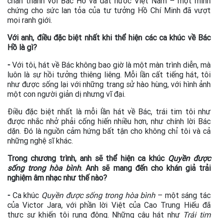
chân thành với Bác Hồ và đất nước Việt Nam – một minh
chứng cho sức lan tỏa của tư tưởng Hồ Chí Minh đã vượt
mọi ranh giới.
Với anh, điều đặc biệt nhất khi thể hiện các ca khúc về Bác
Hồ là gì?
-
Với tôi, hát về Bác không bao giờ là một màn trình diễn, mà
luôn là sự hồi tưởng thiêng liêng. Mỗi lần cất tiếng hát, tôi
như được sống lại với những trang sử hào hùng, với hình ảnh
một con người giản dị nhưng vĩ đại.
Điều đặc biệt nhất là mỗi lần hát về Bác, trái tim tôi như
được nhắc nhở phải cống hiến nhiều hơn, như chính lời Bác
dặn. Đó là nguồn cảm hứng bất tận cho không chỉ tôi và cả
những nghệ sĩ khác.
Trong chương trình, anh sẽ thể hiện ca khúc
Quyền được
sống trong hòa bình
. Anh sẽ mang đến cho khán giả trải
nghiệm âm nhạc như thế nào?
-
Ca khúc
Quyền được sống trong hòa bình
– một sáng tác
của Victor Jara, với phần lời Việt của Cao Trung Hiếu đã
thực sự khiến tôi rung động. Những câu hát như
Trái tim