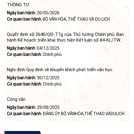
THÔNG TƯ
Ngày ban hành:
20/05/2026
Cơ quan ban hành:
BỘ VĂN HÓA, THỂ THAO VÀ DU LỊCH
Quyết định số 2640/QĐ-TTg của Thủ tướng Chính phủ: Ban
hành Kế hoạch triển khai thực hiện Kết luận số 84-KL/TW
ngày 21 tháng 6 năm 2024 của Bộ Chính trị tiếp tục thực
Ngày ban hành:
04/12/2025
hiện Nghị quyết số 23-NQ/TW ngày 16 tháng 6 năm 2008
Cơ quan ban hành:
Chính phủ
của Bộ Chính trị (khóa X) về "tiếp tục xây dựng và phát triển
văn học, nghệ thuật trong thời kỳ mới"
Nghị định Quy định về khuyến khích phát triển văn học
Ngày ban hành:
30/12/2025
Cơ quan ban hành:
Chính phủ
Công văn
Ngày ban hành:
29/08/2025
Cơ quan ban hành:
ĐẢNG ỦY BỘ VĂNHÓA,THỂ THAO VÀDULỊCH