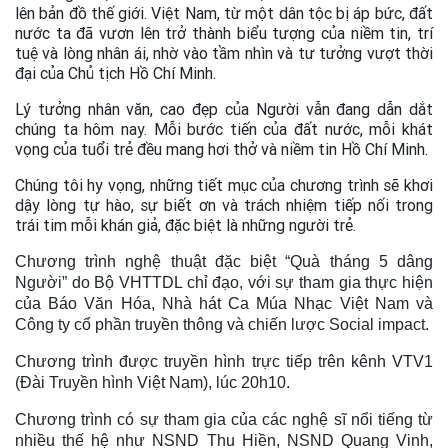
lên bản đồ thế giới. Việt Nam, từ một dân tộc bị áp bức, đất
nước ta đã vươn lên trở thành biểu tượng của niềm tin, trí
tuệ và lòng nhân ái, nhờ vào tầm nhìn và tư tưởng vượt thời
đại của Chủ tịch Hồ Chí Minh.
Lý tưởng nhân văn, cao đẹp của Người vẫn đang dẫn dắt
chúng ta hôm nay. Mỗi bước tiến của đất nước, mỗi khát
vọng của tuổi trẻ đều mang hơi thở và niềm tin Hồ Chí Minh.
Chúng tôi hy vọng, những tiết mục của chương trình sẽ khơi
dậy lòng tự hào, sự biết ơn và trách nhiệm tiếp nối trong
trái tim mỗi khán giả, đặc biệt là những người trẻ.
Chương trình nghệ thuật đặc biệt “Quà tháng 5 dâng
Người” do Bộ VHTTDL chỉ đạo, với sự tham gia thực hiện
của Báo Văn Hóa, Nhà hát Ca Múa Nhạc Việt Nam và
Công ty cổ phần truyền thông và chiến lược Social impact.
Chương trình được truyền hình trực tiếp trên kênh VTV1
(Đài Truyền hình Việt Nam), lúc 20h10.
Chương trình có sự tham gia của các nghệ sĩ nổi tiếng từ
nhiều thế hệ như NSND Thu Hiền, NSND Quang Vinh,