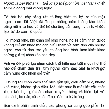
Người là bài thơ ấm – toả khắp thế giới hồn Việt Nam
khiến
tôi xúc động mãi không nguôi.
Tôi hát bài này bằng tất cả lòng biết ơn, ký ức của một
người con đất Việt đã đi qua những năm tháng khó khăn,
bằng niềm tự hào về thế hệ cha ông sẵn sàng hy sinh, vì độc
lập, tự do của Tổ quốc.
Tôi mong rằng, khi khán giả lắng nghe, họ sẽ cảm nhận được
không chỉ âm nhạc mà còn hiểu thêm về tâm tình của những
người con từ dân tộc yêu chuộng hòa bình, luôn khát khao
những giá trị nhân văn cao đẹp.
Anh và ê-kíp sẽ lựa chọn cách thể hiện các tiết mục như thế
nào để chạm đến trái tim người xem, đặc biệt là khơi gợi
cảm hứng cho khán giả trẻ?
-
Chúng tôi chọn cách thể hiện gần gũi, giàu cảm xúc, không
khô cứng, không giáo điều. Mỗi tiết mục là một lát cắt chân
thực, kết hợp giữa âm nhạc truyền thống và hiện đại, với
hình ảnh, lời dẫn, sân khấu được đầu tư kỹ lưỡng.
Bên cạnh phần trình diễn, các phóng sự cũng góp phần tái