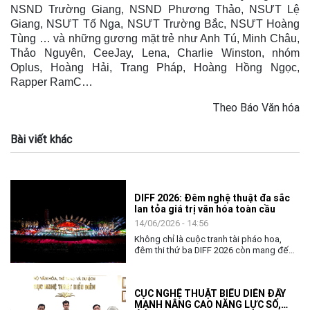
NSND Trường Giang, NSND Phương Thảo, NSƯT Lệ
Giang, NSƯT Tố Nga, NSƯT Trường Bắc, NSƯT Hoàng
Tùng … và những gương mặt trẻ như Anh Tú, Minh Châu,
Thảo Nguyên, CeeJay, Lena, Charlie Winston, nhóm
Oplus, Hoàng Hải, Trang Pháp, Hoàng Hồng Ngọc,
Rapper RamC…
Theo Báo Văn hóa
Bài viết khác
DIFF 2026: Đêm nghệ thuật đa sắc
lan tỏa giá trị văn hóa toàn cầu
14/06/2026 - 14:56
Không chỉ là cuộc tranh tài pháo hoa,
đêm thi thứ ba DIFF 2026 còn mang đến
không gian nghệ thuật đặc sắc, khẳng
định vai trò của văn hóa như nhịp cầu kết
nối cộng đồng và các quốc gia.
CỤC NGHỆ THUẬT BIỂU DIỄN ĐẨY
MẠNH NÂNG CAO NĂNG LỰC SỐ,