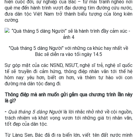
hiện cuộc đời, sự nghiệp của Bác – từ mái tranh nghèo nơi
quê mẹ đến hành trình vượt đại dương tìm đường cứu nước,
đưa dân tộc Việt Nam trở thành biểu tượng của lòng kiên
cường.
"Quà tháng 5 dâng Người" với những ca khúc hay nhất về
Bác sẽ diễn ra vào tối ngày 14.5
Sự góp mặt của các NSND, NSƯT, nghệ sĩ trẻ, nghệ sĩ quốc
tế sẽ truyền đi cảm hứng, thông điệp nhân văn tới thế hệ
hôm nay: yêu hơn, biết ơn hơn, và thêm tự hào với con
đường mà dân tộc đang đi.
Thông điệp mà anh muốn gửi gắm qua chương trình lần này
là gì?
-
Quà tháng 5 dâng Người
là lời nhắc nhở nhớ về cội nguồn,
trách nhiệm và khát vọng vươn tới những giá trị nhân văn,
tốt đẹp của dân tộc.
Từ Làng Sen, Bác đã đi ra biển lớn, viết tên đất nước mình