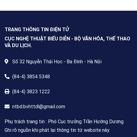
văn Việt Nam chính thức phát
động Cuộc thi viết về “Trang sách
& Mái trường” trên phạm vi toàn
quốc, dành cho mọi công dân Việt
Nam trong và ngoài nước, không
TRANG THÔNG TIN ĐIỆN TỬ
giới hạn độ tuổi, nghề nghiệp hay
nơi cư trú.
CỤC NGHỆ THUẬT BIỂU DIỄN - BỘ VĂN HÓA, THỂ THAO
VÀ DU LỊCH.
Số 32 Nguyễn Thái Học - Ba Đình - Hà Nội
(84-4) 3854 5348
(84-4) 3823 1222
ntbd.bvhttdl@gmail.com
Phụ trách trang tin : Phó Cục trưởng Trần Hướng Dương
Ghi rõ nguồn khi phát lại thông tin từ website này.