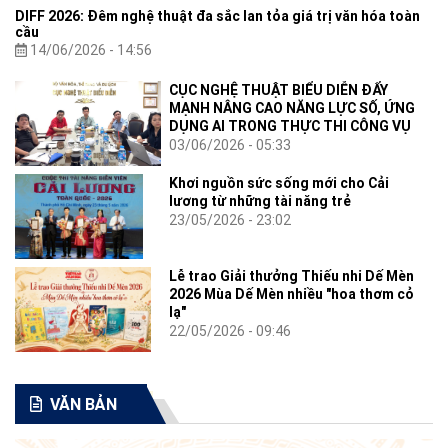
DIFF 2026: Đêm nghệ thuật đa sắc lan tỏa giá trị văn hóa toàn
cầu
14/06/2026 - 14:56
CỤC NGHỆ THUẬT BIỂU DIỄN ĐẨY
MẠNH NÂNG CAO NĂNG LỰC SỐ, ỨNG
DỤNG AI TRONG THỰC THI CÔNG VỤ
03/06/2026 - 05:33
Khơi nguồn sức sống mới cho Cải
lương từ những tài năng trẻ
23/05/2026 - 23:02
Lễ trao Giải thưởng Thiếu nhi Dế Mèn
2026 Mùa Dế Mèn nhiều "hoa thơm cỏ
lạ"
22/05/2026 - 09:46
VĂN BẢN