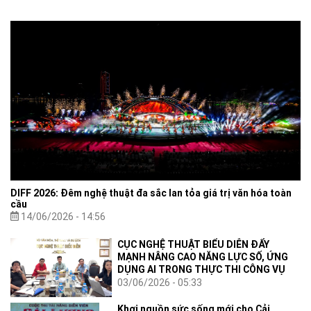
Bộ Văn hóa, Thể thao và Du lịch.
DIFF 2026: Đêm nghệ thuật đa sắc lan tỏa giá trị văn hóa toàn
cầu
14/06/2026 - 14:56
CỤC NGHỆ THUẬT BIỂU DIỄN ĐẨY
MẠNH NÂNG CAO NĂNG LỰC SỐ, ỨNG
DỤNG AI TRONG THỰC THI CÔNG VỤ
03/06/2026 - 05:33
Khơi nguồn sức sống mới cho Cải