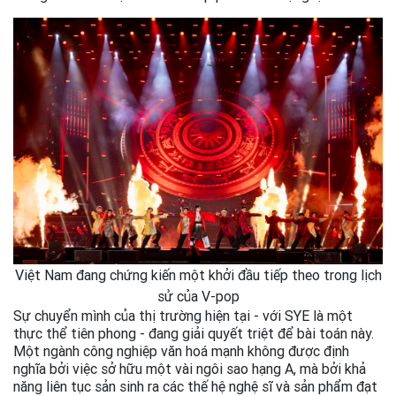
Việt Nam đang chứng kiến một khởi đầu tiếp theo trong lịch
sử của V-pop
Sự chuyển mình của thị trường hiện tại - với SYE là một
thực thể tiên phong - đang giải quyết triệt để bài toán này.
Một ngành công nghiệp văn hoá mạnh không được định
nghĩa bởi việc sở hữu một vài ngôi sao hạng A, mà bởi khả
năng liên tục sản sinh ra các thế hệ nghệ sĩ và sản phẩm đạt