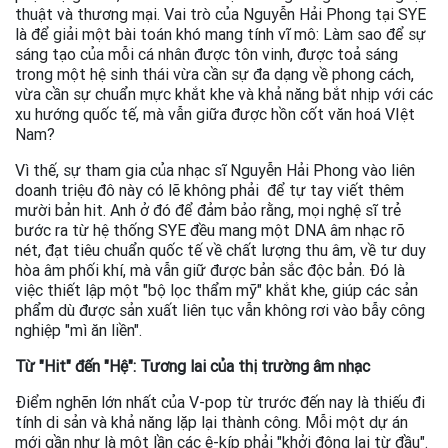
thuật và thương mại. Vai trò của Nguyễn Hải Phong tại SYE
là để giải một bài toán khó mang tính vĩ mô: Làm sao để sự
sáng tạo của mỗi cá nhân được tôn vinh, được toả sáng
trong một hệ sinh thái vừa cần sự đa dạng về phong cách,
vừa cần sự chuẩn mực khắt khe và khả năng bắt nhịp với các
xu hướng quốc tế, mà vẫn giữa được hồn cốt văn hoá VIệt
Nam?
Vì thế, sự tham gia của nhạc sĩ Nguyễn Hải Phong vào liên
doanh triệu đô này có lẽ không phải để tự tay viết thêm
mười bản hit. Anh ở đó để đảm bảo rằng, mọi nghệ sĩ trẻ
bước ra từ hệ thống SYE đều mang một DNA âm nhạc rõ
nét, đạt tiêu chuẩn quốc tế về chất lượng thu âm, về tư duy
hòa âm phối khí, mà vẫn giữ được bản sắc độc bản. Đó là
việc thiết lập một "bộ lọc thẩm mỹ" khắt khe, giúp các sản
phẩm dù được sản xuất liên tục vẫn không rơi vào bẫy công
nghiệp "mì ăn liền".
Từ "Hit" đến "Hệ": Tương lai của thị trường âm nhạc
Điểm nghẽn lớn nhất của V-pop từ trước đến nay là thiếu đi
tính di sản và khả năng lặp lại thành công. Mỗi một dự án
mới gần như là một lần các ê-kíp phải "khởi động lại từ đầu".