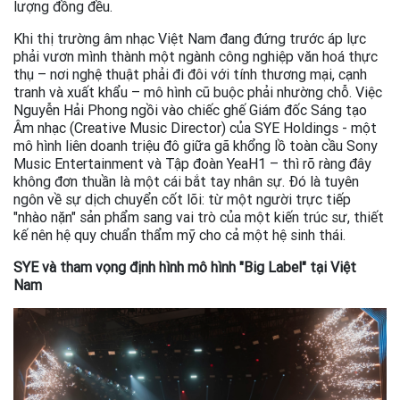
lượng đồng đều.
Khi thị trường âm nhạc Việt Nam đang đứng trước áp lực
phải vươn mình thành một ngành công nghiệp văn hoá thực
thụ – nơi nghệ thuật phải đi đôi với tính thương mại, cạnh
tranh và xuất khẩu – mô hình cũ buộc phải nhường chỗ. Việc
Nguyễn Hải Phong ngồi vào chiếc ghế Giám đốc Sáng tạo
Âm nhạc (Creative Music Director) của SYE Holdings - một
mô hình liên doanh triệu đô giữa gã khổng lồ toàn cầu Sony
Music Entertainment và Tập đoàn YeaH1 – thì rõ ràng đây
không đơn thuần là một cái bắt tay nhân sự. Đó là tuyên
ngôn về sự dịch chuyển cốt lõi: từ một người trực tiếp
"nhào nặn" sản phẩm sang vai trò của một kiến trúc sư, thiết
kế nên hệ quy chuẩn thẩm mỹ cho cả một hệ sinh thái.
SYE và tham vọng định hình mô hình "Big Label" tại Việt
Nam