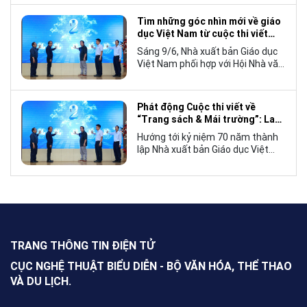
tế, mà còn góp phần đưa những
câu chuyện mang đậm bản sắc
Tìm những góc nhìn mới về giáo
văn hóa Việt Nam bước ra thế giới.
dục Việt Nam từ cuộc thi viết
“Trang sách và Mái trường”
Sáng 9/6, Nhà xuất bản Giáo dục
Việt Nam phối hợp với Hội Nhà văn
Việt Nam tổ chức lễ phát động
cuộc thi viết về “Trang sách và
Mái trường”, hướng tới kỷ niệm 70
Phát động Cuộc thi viết về
năm thành lập Nhà xuất bản Giáo
“Trang sách & Mái trường”: Lan
dục Việt Nam vào năm 2027.
tỏa tình yêu học tập, tôn vinh
Hướng tới kỷ niệm 70 năm thành
những giá trị bền vững của giáo
lập Nhà xuất bản Giáo dục Việt
dục
Nam (NXBGDVN), sáng 9.6,
NXBGDVN phối hợp với Hội Nhà
văn Việt Nam chính thức phát
động Cuộc thi viết về “Trang sách
& Mái trường” trên phạm vi toàn
quốc, dành cho mọi công dân Việt
Nam trong và ngoài nước, không
TRANG THÔNG TIN ĐIỆN TỬ
giới hạn độ tuổi, nghề nghiệp hay
nơi cư trú.
CỤC NGHỆ THUẬT BIỂU DIỄN - BỘ VĂN HÓA, THỂ THAO
VÀ DU LỊCH.