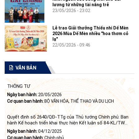
lương từ những tài năng trẻ
23/05/2026 - 23:02
Lễ trao Giải thưởng Thiếu nhi Dế Mèn
2026 Mùa Dế Mèn nhiều "hoa thơm cỏ
lạ"
22/05/2026 - 09:46
VĂN BẢN
THÔNG TƯ
Ngày ban hành:
20/05/2026
Cơ quan ban hành:
BỘ VĂN HÓA, THỂ THAO VÀ DU LỊCH
Quyết định số 2640/QĐ-TTg của Thủ tướng Chính phủ: Ban
hành Kế hoạch triển khai thực hiện Kết luận số 84-KL/TW
ngày 21 tháng 6 năm 2024 của Bộ Chính trị tiếp tục thực
Ngày ban hành:
04/12/2025
hiện Nghị quyết số 23-NQ/TW ngày 16 tháng 6 năm 2008
Cơ quan ban hành:
Chính phủ