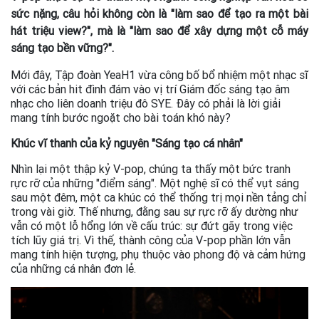
sức nặng, câu hỏi không còn là "làm sao để tạo ra một bài
hát triệu view?", mà là "làm sao để xây dựng một cỗ máy
sáng tạo bền vững?".
Mới đây, Tập đoàn YeaH1 vừa công bố bổ nhiệm một nhạc sĩ
với các bản hit đình đám vào vị trí Giám đốc sáng tạo âm
nhạc cho liên doanh triệu đô SYE. Đây có phải là lời giải
mang tính bước ngoặt cho bài toán khó này?
Khúc vĩ thanh của kỷ nguyên "Sáng tạo cá nhân"
Nhìn lại một thập kỷ V-pop, chúng ta thấy một bức tranh
rực rỡ của những "điểm sáng". Một nghệ sĩ có thể vụt sáng
sau một đêm, một ca khúc có thể thống trị mọi nền tảng chỉ
trong vài giờ. Thế nhưng, đằng sau sự rực rỡ ấy dường như
vẫn có một lỗ hổng lớn về cấu trúc: sự đứt gãy trong việc
tích lũy giá trị. Vì thế, thành công của V-pop phần lớn vẫn
mang tính hiện tượng, phụ thuộc vào phong độ và cảm hứng
của những cá nhân đơn lẻ.