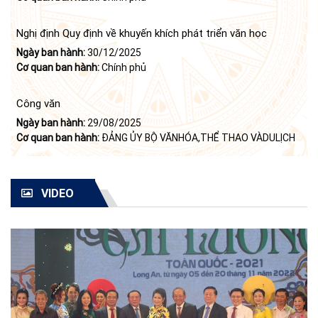
của Bộ Chính trị (khóa X) về "tiếp tục xây dựng và phát triển
văn học, nghệ thuật trong thời kỳ mới"
Nghị định Quy định về khuyến khích phát triển văn học
Ngày ban hành:
30/12/2025
Cơ quan ban hành:
Chính phủ
Công văn
Ngày ban hành:
29/08/2025
Cơ quan ban hành:
ĐẢNG ỦY BỘ VĂNHÓA,THỂ THAO VÀDULỊCH
VIDEO