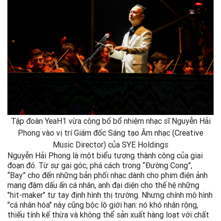
Tập đoàn YeaH1 vừa công bố bổ nhiệm nhạc sĩ Nguyễn Hải
Phong vào vị trí Giám đốc Sáng tạo Âm nhạc (Creative
Music Director) của SYE Holdings
Nguyễn Hải Phong là một biểu tượng thành công của giai
đoạn đó. Từ sự gai góc, phá cách trong “Đường Cong”,
“Bay” cho đến những bản phối nhạc dành cho phim điện ảnh
mang đậm dấu ấn cá nhân, anh đại diện cho thế hệ những
"hit-maker" tự tay định hình thị trường. Nhưng chính mô hình
"cá nhân hóa" này cũng bộc lộ giới hạn: nó khó nhân rộng,
thiếu tính kế thừa và không thể sản xuất hàng loạt với chất