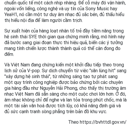
chuẩn quốc tế một cách nhịp nhàng. Để cỗ máy đó vận hành,
ngoài vốn liếng, công nghệ và uy tín của Sony Music hay
YeaH1, nó cần một tư duy âm nhạc đủ sắc bén, đủ thấu hiểu
thị hiếu nội địa để làm người cầm trịch.
Sự xuất hiện của hàng loạt nhân tố trẻ đầy tiềm năng trong
hệ sinh thái SYE thời gian qua chứng minh rằng, mô hình này
đã bước sang giai đoạn thực thi hiệu quả, biến các ý tưởng
mang tính chiến lược thành thành quả có thể cân đong đo
đếm.
Và Việt Nam đang chứng kiến một khởi đầu tiếp theo trong
lịch sử của V-pop. Sự dịch chuyển từ việc "săn lùng hit" sang
"xây dựng hệ sinh thái", từ những sáng tạo tự phát sang
một quy trình công nghiệp được bảo chứng bởi các chuyên
gia hàng đầu như Nguyễn Hải Phong, cho thấy thị trường âm
nhạc Việt Nam đã sẵn sàng cho một cuộc chơi lớn hơn. Ở đó,
âm nhạc không chỉ để nghe và lan tỏa trong phút chốc, mà là
một tài sản văn hoá được tích lũy, có khả năng định giá và
đủ sức cạnh tranh sòng phẳng trên bản đồ khu vực.
Theo https://bvhttdl.gov.vn/