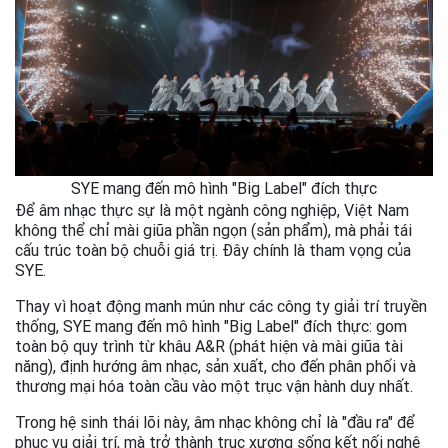
SYE mang đến mô hình "Big Label" đích thực
Để âm nhạc thực sự là một ngành công nghiệp, Việt Nam
không thể chỉ mài giũa phần ngọn (sản phẩm), mà phải tái
cấu trúc toàn bộ chuỗi giá trị. Đây chính là tham vọng của
SYE.
Thay vì hoạt động manh mún như các công ty giải trí truyền
thống, SYE mang đến mô hình "Big Label" đích thực: gom
toàn bộ quy trình từ khâu A&R (phát hiện và mài giũa tài
năng), định hướng âm nhạc, sản xuất, cho đến phân phối và
thương mại hóa toàn cầu vào một trục vận hành duy nhất.
Trong hệ sinh thái lõi này, âm nhạc không chỉ là "đầu ra" để
phục vụ giải trí, mà trở thành trục xương sống kết nối nghệ