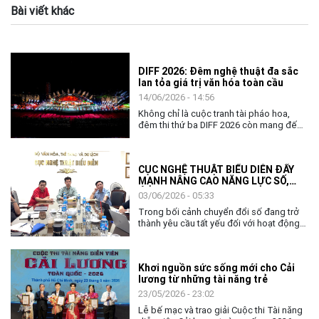
Bài viết khác
DIFF 2026: Đêm nghệ thuật đa sắc
lan tỏa giá trị văn hóa toàn cầu
14/06/2026 - 14:56
Không chỉ là cuộc tranh tài pháo hoa,
đêm thi thứ ba DIFF 2026 còn mang đến
không gian nghệ thuật đặc sắc, khẳng
định vai trò của văn hóa như nhịp cầu kết
nối cộng đồng và các quốc gia.
CỤC NGHỆ THUẬT BIỂU DIỄN ĐẨY
MẠNH NÂNG CAO NĂNG LỰC SỐ,
ỨNG DỤNG AI TRONG THỰC THI
03/06/2026 - 05:33
CÔNG VỤ
Trong bối cảnh chuyển đổi số đang trở
thành yêu cầu tất yếu đối với hoạt động
quản lý nhà nước, việc nâng cao năng lực
số và khả năng ứng dụng trí tuệ nhân tạo
(AI) cho đội ngũ cán bộ, công chức ngày
Khơi nguồn sức sống mới cho Cải
càng có ý nghĩa quan trọng. Với tinh thần
lương từ những tài năng trẻ
chủ động thích ứng và đổi mới, ngày
02/6, Cục Nghệ thuật biểu diễn đã tổ
23/05/2026 - 23:02
chức chương trình tập huấn, bồi dưỡng
Lễ bế mạc và trao giải Cuộc thi Tài năng
về chuyển đổi số và ứng dụng AI cho