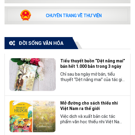
CHUYÊN TRANG VỀ THƯ VIỆN
ĐỜI SỐNG VĂN HÓA
Tiểu thuyết buồn “Dệt nắng mai”
bán hết 1.000 bản trong 3 ngày
Chỉ sau ba ngày mở bán, tiểu
thuyết “Dệt nắng mai” của tác giả
Nhật Lãng đã tạo nên một hiện
tượng đáng chú ý trong làng văn
chương trẻ khi cán mốc 1.000 bản
tiêu thụ.
Mở đường cho sách thiếu nhi
Việt Nam ra thế giới
Việc dịch và xuất bản các tác
phẩm văn học thiếu nhi Việt Nam
bằng tiếng Anh không chỉ mở rộng
cơ hội tiếp cận cho độc giả quốc