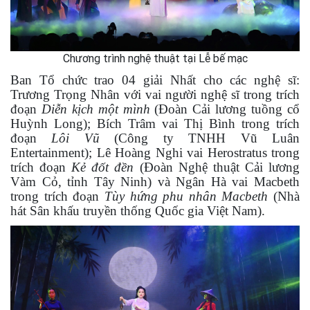
Chương trình nghệ thuật tại Lễ bế mạc
Ban Tổ chức trao 04 giải Nhất cho các nghệ sĩ:
Trương Trọng Nhân với vai người nghệ sĩ trong trích
đoạn
Diễn kịch một mình
(Đoàn Cải lương tuồng cổ
Huỳnh Long); Bích Trâm vai Thị Bình trong trích
đoạn
Lôi Vũ
(Công ty TNHH Vũ Luân
Entertainment); Lê Hoàng Nghi vai Herostratus trong
trích đoạn
Kẻ đốt đền
(Đoàn Nghệ thuật Cải lương
Vàm Cỏ, tỉnh Tây Ninh) và Ngân Hà vai Macbeth
trong trích đoạn
Tùy hứng phu nhân Macbeth
(Nhà
hát Sân khấu truyền thống Quốc gia Việt Nam).