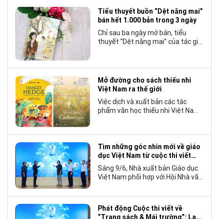
Tiểu thuyết buồn “Dệt nắng mai”
bán hết 1.000 bản trong 3 ngày
Chỉ sau ba ngày mở bán, tiểu
thuyết “Dệt nắng mai” của tác giả
Nhật Lãng đã tạo nên một hiện
tượng đáng chú ý trong làng văn
chương trẻ khi cán mốc 1.000 bản
tiêu thụ.
Mở đường cho sách thiếu nhi
Việt Nam ra thế giới
Việc dịch và xuất bản các tác
phẩm văn học thiếu nhi Việt Nam
bằng tiếng Anh không chỉ mở rộng
cơ hội tiếp cận cho độc giả quốc
tế, mà còn góp phần đưa những
câu chuyện mang đậm bản sắc
Tìm những góc nhìn mới về giáo
văn hóa Việt Nam bước ra thế giới.
dục Việt Nam từ cuộc thi viết
“Trang sách và Mái trường”
Sáng 9/6, Nhà xuất bản Giáo dục
Việt Nam phối hợp với Hội Nhà văn
Việt Nam tổ chức lễ phát động
cuộc thi viết về “Trang sách và
Mái trường”, hướng tới kỷ niệm 70
Phát động Cuộc thi viết về
năm thành lập Nhà xuất bản Giáo
“Trang sách & Mái trường”: Lan