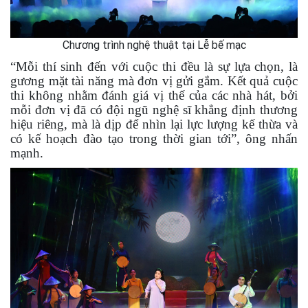
Chương trình nghệ thuật tại Lễ bế mạc
“Mỗi thí sinh đến với cuộc thi đều là sự lựa chọn, là
gương mặt tài năng mà đơn vị gửi gắm. Kết quả cuộc
thi không nhằm đánh giá vị thế của các nhà hát, bởi
mỗi đơn vị đã có đội ngũ nghệ sĩ khẳng định thương
hiệu riêng, mà là dịp để nhìn lại lực lượng kế thừa và
có kế hoạch đào tạo trong thời gian tới”, ông nhấn
mạnh.