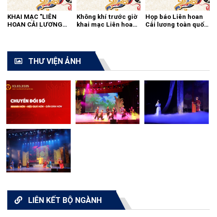
KHAI MẠC "LIÊN
Không khí trước giờ
Họp báo Liên hoan
HOAN CẢI LƯƠNG
khai mạc Liên hoan
Cải lương toàn quốc
TOÀN QUỐC - 2021"
cải lương toàn quốc
2021
THƯ VIỆN ẢNH
LIÊN KẾT BỘ NGÀNH