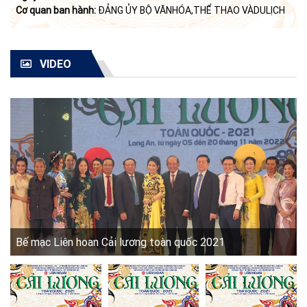
Cơ quan ban hành:
ĐẢNG ỦY BỘ VĂNHÓA,THỂ THAO VÀDULỊCH
VIDEO
Bế mạc Liên hoan Cải lương toàn quốc 2021