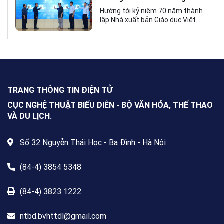
dục Việt Nam vào năm 2027.
tỏa tình yêu học tập, tôn vinh
Hướng tới kỷ niệm 70 năm thành
những giá trị bền vững của giáo
lập Nhà xuất bản Giáo dục Việt
dục
Nam (NXBGDVN), sáng 9.6,
NXBGDVN phối hợp với Hội Nhà
văn Việt Nam chính thức phát
động Cuộc thi viết về “Trang sách
& Mái trường” trên phạm vi toàn
quốc, dành cho mọi công dân Việt
Nam trong và ngoài nước, không
TRANG THÔNG TIN ĐIỆN TỬ
giới hạn độ tuổi, nghề nghiệp hay
nơi cư trú.
CỤC NGHỆ THUẬT BIỂU DIỄN - BỘ VĂN HÓA, THỂ THAO
VÀ DU LỊCH.
Số 32 Nguyễn Thái Học - Ba Đình - Hà Nội
(84-4) 3854 5348
(84-4) 3823 1222
ntbd.bvhttdl@gmail.com