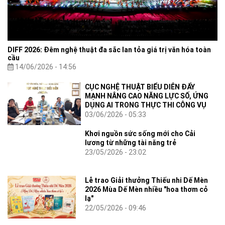
DIFF 2026: Đêm nghệ thuật đa sắc lan tỏa giá trị văn hóa toàn
cầu
14/06/2026 - 14:56
CỤC NGHỆ THUẬT BIỂU DIỄN ĐẨY
MẠNH NÂNG CAO NĂNG LỰC SỐ, ỨNG
DỤNG AI TRONG THỰC THI CÔNG VỤ
03/06/2026 - 05:33
Khơi nguồn sức sống mới cho Cải
lương từ những tài năng trẻ
23/05/2026 - 23:02
Lễ trao Giải thưởng Thiếu nhi Dế Mèn
2026 Mùa Dế Mèn nhiều "hoa thơm cỏ
lạ"
22/05/2026 - 09:46