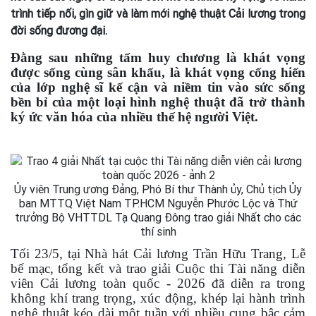
trình tiếp nối, gìn giữ và làm mới nghệ thuật Cải lương trong
đời sống đương đại.
Đằng sau những tấm huy chương là khát vọng
được sống cùng sân khấu, là khát vọng cống hiến
của lớp nghệ sĩ kế cận và niềm tin vào sức sống
bền bỉ của một loại hình nghệ thuật đã trở thành
ký ức văn hóa của nhiều thế hệ người Việt.
Ủy viên Trung ương Đảng, Phó Bí thư Thành ủy, Chủ tịch Ủy
ban MTTQ Việt Nam TP.HCM Nguyễn Phước Lộc và Thứ
trưởng Bộ VHTTDL Tạ Quang Đông trao giải Nhất cho các
thí sinh
Tối 23/5, tại Nhà hát Cải lương Trần Hữu Trang, Lễ
bế mạc, tổng kết và trao giải Cuộc thi Tài năng diễn
viên Cải lương toàn quốc - 2026 đã diễn ra trong
không khí trang trọng, xúc động, khép lại hành trình
nghệ thuật kéo dài một tuần với nhiều cung bậc cảm