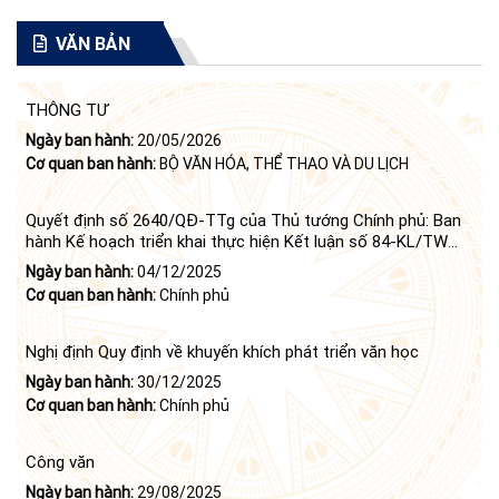
VĂN BẢN
THÔNG TƯ
Ngày ban hành:
20/05/2026
Cơ quan ban hành:
BỘ VĂN HÓA, THỂ THAO VÀ DU LỊCH
Quyết định số 2640/QĐ-TTg của Thủ tướng Chính phủ: Ban
hành Kế hoạch triển khai thực hiện Kết luận số 84-KL/TW
ngày 21 tháng 6 năm 2024 của Bộ Chính trị tiếp tục thực
Ngày ban hành:
04/12/2025
hiện Nghị quyết số 23-NQ/TW ngày 16 tháng 6 năm 2008
Cơ quan ban hành:
Chính phủ
của Bộ Chính trị (khóa X) về "tiếp tục xây dựng và phát triển
văn học, nghệ thuật trong thời kỳ mới"
Nghị định Quy định về khuyến khích phát triển văn học
Ngày ban hành:
30/12/2025
Cơ quan ban hành:
Chính phủ
Công văn
Ngày ban hành:
29/08/2025