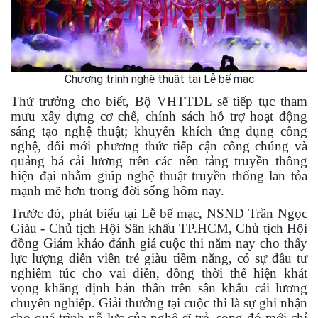
Chương trình nghệ thuật tại Lễ bế mạc
Thứ trưởng cho biết, Bộ VHTTDL sẽ tiếp tục tham
mưu xây dựng cơ chế, chính sách hỗ trợ hoạt động
sáng tạo nghệ thuật; khuyến khích ứng dụng công
nghệ, đổi mới phương thức tiếp cận công chúng và
quảng bá cải lương trên các nền tảng truyền thông
hiện đại nhằm giúp nghệ thuật truyền thống lan tỏa
mạnh mẽ hơn trong đời sống hôm nay.
Trước đó, phát biểu tại Lễ bế mạc, NSND Trần Ngọc
Giàu - Chủ tịch Hội Sân khấu TP.HCM, Chủ tịch Hội
đồng Giám khảo đánh giá cuộc thi năm nay cho thấy
lực lượng diễn viên trẻ giàu tiềm năng, có sự đầu tư
nghiêm túc cho vai diễn, đồng thời thể hiện khát
vọng khẳng định bản thân trên sân khấu cải lương
chuyên nghiệp. Giải thưởng tại cuộc thi là sự ghi nhận
cho quá trình nỗ lực của nghệ sĩ trẻ, song đó mới chỉ