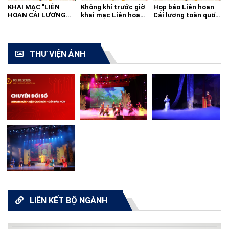
KHAI MẠC "LIÊN
Không khí trước giờ
Họp báo Liên hoan
HOAN CẢI LƯƠNG
khai mạc Liên hoan
Cải lương toàn quốc
TOÀN QUỐC - 2021"
cải lương toàn quốc
2021
THƯ VIỆN ẢNH
LIÊN KẾT BỘ NGÀNH