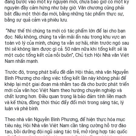
đang bước vào một kỷ nguyên mới, chưa bao giờ có một kỷ
nguyên đầy cảm hứng như bây giờ. Văn chương cũng phải
bắt đầu một thời đại mới, bằng những tác phẩm thực sự,
bằng sự quả cảm và phiêu lưu.
“Như thế thì chúng ta mới có tác phẩm lớn để lại cho bạn
đọc. Nếu không, chúng ta vẫn mãi ẩn náu trong khu vực an
toàn vô lý của mình, chúng ta vẫn sợ hãi, nhìn trước ngó sau
thì sẽ không làm được gì cả. 50 năm nữa khi tổng kết sẽ là
một cuộc tổng kết của nỗi buồn”, Chủ tịch Hội Nhà văn Việt
Nam nhấn mạnh.
Trước đó, trong phát biểu đề dẫn Hội thảo, nhà văn Nguyễn
Bình Phương cho rằng việc tổng kết lần này không phải để
khép lại một giai đoạn mà nhằm tạo đà cho bước phát triển
mới của văn học Việt Nam theo hướng chuyên nghiệp và
chất lượng hơn. Điều quan trọng là bảo đảm tính liền mạch
và kế thừa, đồng thời thúc đẩy đổi mới trong sáng tác, lý
luận và phê bình.
Theo nhà văn Nguyễn Bình Phương, để hiện thực hóa mục
tiêu này, Hội Nhà văn Việt Nam cần tăng cường hỗ trợ đào
tạo, bồi dưỡng đội ngũ sáng tác trẻ, mở rộng hợp tác quốc