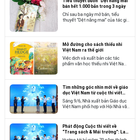
Tiểu thuyết buồn “Dệt nắng mai”
bán hết 1.000 bản trong 3 ngày
Chỉ sau ba ngày mở bán, tiểu
thuyết “Dệt nắng mai” của tác giả
Nhật Lãng đã tạo nên một hiện
tượng đáng chú ý trong làng văn
chương trẻ khi cán mốc 1.000 bản
tiêu thụ.
Mở đường cho sách thiếu nhi
Việt Nam ra thế giới
Việc dịch và xuất bản các tác
phẩm văn học thiếu nhi Việt Nam
bằng tiếng Anh không chỉ mở rộng
cơ hội tiếp cận cho độc giả quốc
tế, mà còn góp phần đưa những
câu chuyện mang đậm bản sắc
Tìm những góc nhìn mới về giáo
văn hóa Việt Nam bước ra thế giới.
dục Việt Nam từ cuộc thi viết
“Trang sách và Mái trường”
Sáng 9/6, Nhà xuất bản Giáo dục
Việt Nam phối hợp với Hội Nhà văn
Việt Nam tổ chức lễ phát động
cuộc thi viết về “Trang sách và
Mái trường”, hướng tới kỷ niệm 70
Phát động Cuộc thi viết về
năm thành lập Nhà xuất bản Giáo
“Trang sách & Mái trường”: Lan
dục Việt Nam vào năm 2027.
tỏa tình yêu học tập, tôn vinh