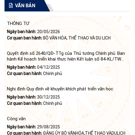
VĂN BẢN
THÔNG TƯ
Ngày ban hành:
20/05/2026
Cơ quan ban hành:
BỘ VĂN HÓA, THỂ THAO VÀ DU LỊCH
Quyết định số 2640/QĐ-TTg của Thủ tướng Chính phủ: Ban
hành Kế hoạch triển khai thực hiện Kết luận số 84-KL/TW
ngày 21 tháng 6 năm 2024 của Bộ Chính trị tiếp tục thực
Ngày ban hành:
04/12/2025
hiện Nghị quyết số 23-NQ/TW ngày 16 tháng 6 năm 2008
Cơ quan ban hành:
Chính phủ
của Bộ Chính trị (khóa X) về "tiếp tục xây dựng và phát triển
văn học, nghệ thuật trong thời kỳ mới"
Nghị định Quy định về khuyến khích phát triển văn học
Ngày ban hành:
30/12/2025
Cơ quan ban hành:
Chính phủ
Công văn
Ngày ban hành:
29/08/2025
Cơ quan ban hành:
ĐẢNG ỦY BỘ VĂNHÓA,THỂ THAO VÀDULỊCH