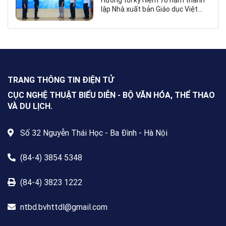
Hướng tới kỷ niệm 70 năm thành
những giá trị bền vững của giáo
lập Nhà xuất bản Giáo dục Việt
dục
Nam (NXBGDVN), sáng 9.6,
NXBGDVN phối hợp với Hội Nhà
văn Việt Nam chính thức phát
động Cuộc thi viết về “Trang sách
& Mái trường” trên phạm vi toàn
quốc, dành cho mọi công dân Việt
Nam trong và ngoài nước, không
TRANG THÔNG TIN ĐIỆN TỬ
giới hạn độ tuổi, nghề nghiệp hay
nơi cư trú.
CỤC NGHỆ THUẬT BIỂU DIỄN - BỘ VĂN HÓA, THỂ THAO
VÀ DU LỊCH.
Số 32 Nguyễn Thái Học - Ba Đình - Hà Nội
(84-4) 3854 5348
(84-4) 3823 1222
ntbd.bvhttdl@gmail.com