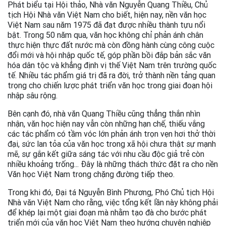
Phát biểu tại Hội thảo, Nhà văn Nguyễn Quang Thiều, Chủ
tịch Hội Nhà văn Việt Nam cho biết, hiện nay, nền văn học
Việt Nam sau năm 1975 đã đạt được nhiều thành tựu nổi
bật. Trong 50 năm qua, văn học không chỉ phản ánh chân
thực hiện thực đất nước mà còn đồng hành cùng công cuộc
đổi mới và hội nhập quốc tế, góp phần bồi đắp bản sắc văn
hóa dân tộc và khẳng định vị thế Việt Nam trên trường quốc
tế. Nhiều tác phẩm giá trị đã ra đời, trở thành nền tảng quan
trọng cho chiến lược phát triển văn học trong giai đoạn hội
nhập sâu rộng.
Bên cạnh đó, nhà văn Quang Thiều cũng thẳng thắn nhìn
nhận, văn học hiện nay vẫn còn những hạn chế, thiếu vắng
các tác phẩm có tầm vóc lớn phản ánh trọn vẹn hơi thở thời
đại, sức lan tỏa của văn học trong xã hội chưa thật sự mạnh
mẽ, sự gắn kết giữa sáng tác với nhu cầu độc giả trẻ còn
nhiều khoảng trống... Đây là những thách thức đặt ra cho nền
Văn học Việt Nam trong chặng đường tiếp theo.
Trong khi đó, Đại tá Nguyễn Bình Phương, Phó Chủ tịch Hội
Nhà văn Việt Nam cho rằng, việc tổng kết lần này không phải
để khép lại một giai đoạn mà nhằm tạo đà cho bước phát
triển mới của văn học Việt Nam theo hướng chuyên nghiệp