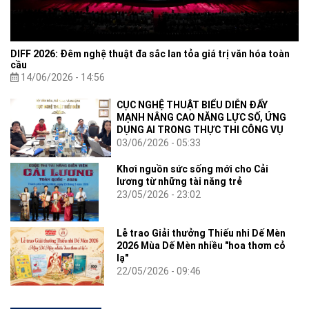
DIFF 2026: Đêm nghệ thuật đa sắc lan tỏa giá trị văn hóa toàn
cầu
14/06/2026 - 14:56
CỤC NGHỆ THUẬT BIỂU DIỄN ĐẨY
MẠNH NÂNG CAO NĂNG LỰC SỐ, ỨNG
DỤNG AI TRONG THỰC THI CÔNG VỤ
03/06/2026 - 05:33
Khơi nguồn sức sống mới cho Cải
lương từ những tài năng trẻ
23/05/2026 - 23:02
Lễ trao Giải thưởng Thiếu nhi Dế Mèn
2026 Mùa Dế Mèn nhiều "hoa thơm cỏ
lạ"
22/05/2026 - 09:46