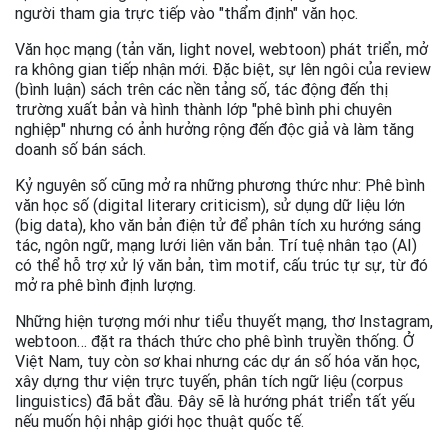
người tham gia trực tiếp vào "thẩm định" văn học.
Văn học mạng (tản văn, light novel, webtoon) phát triển, mở
ra không gian tiếp nhận mới. Đặc biệt, sự lên ngôi của review
(bình luận) sách trên các nền tảng số, tác động đến thị
trường xuất bản và hình thành lớp "phê bình phi chuyên
nghiệp" nhưng có ảnh hưởng rộng đến độc giả và làm tăng
doanh số bán sách.
Kỷ nguyên số cũng mở ra những phương thức như: Phê bình
văn học số (digital literary criticism), sử dụng dữ liệu lớn
(big data), kho văn bản điện tử để phân tích xu hướng sáng
tác, ngôn ngữ, mạng lưới liên văn bản. Trí tuệ nhân tạo (AI)
có thể hỗ trợ xử lý văn bản, tìm motif, cấu trúc tự sự, từ đó
mở ra phê bình định lượng.
Những hiện tượng mới như tiểu thuyết mạng, thơ Instagram,
webtoon… đặt ra thách thức cho phê bình truyền thống. Ở
Việt Nam, tuy còn sơ khai nhưng các dự án số hóa văn học,
xây dựng thư viện trực tuyến, phân tích ngữ liệu (corpus
linguistics) đã bắt đầu. Đây sẽ là hướng phát triển tất yếu
nếu muốn hội nhập giới học thuật quốc tế.