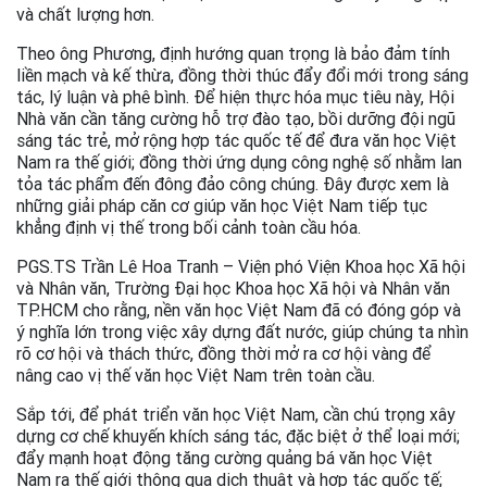
và chất lượng hơn.
Theo ông Phương, định hướng quan trọng là bảo đảm tính
liền mạch và kế thừa, đồng thời thúc đẩy đổi mới trong sáng
tác, lý luận và phê bình. Để hiện thực hóa mục tiêu này, Hội
Nhà văn cần tăng cường hỗ trợ đào tạo, bồi dưỡng đội ngũ
sáng tác trẻ, mở rộng hợp tác quốc tế để đưa văn học Việt
Nam ra thế giới; đồng thời ứng dụng công nghệ số nhằm lan
tỏa tác phẩm đến đông đảo công chúng. Đây được xem là
những giải pháp căn cơ giúp văn học Việt Nam tiếp tục
khẳng định vị thế trong bối cảnh toàn cầu hóa.
PGS.TS Trần Lê Hoa Tranh – Viện phó Viện Khoa học Xã hội
và Nhân văn, Trường Đại học Khoa học Xã hội và Nhân văn
TP.HCM cho rằng, nền văn học Việt Nam đã có đóng góp và
ý nghĩa lớn trong việc xây dựng đất nước, giúp chúng ta nhìn
rõ cơ hội và thách thức, đồng thời mở ra cơ hội vàng để
nâng cao vị thế văn học Việt Nam trên toàn cầu.
Sắp tới, để phát triển văn học Việt Nam, cần chú trọng xây
dựng cơ chế khuyến khích sáng tác, đặc biệt ở thể loại mới;
đẩy mạnh hoạt động tăng cường quảng bá văn học Việt
Nam ra thế giới thông qua dịch thuật và hợp tác quốc tế;