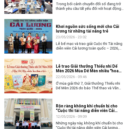
CÔNG VỤ
Trong bối cảnh chuyển đổi số đang trở
thành yêu cầu tất yếu đối với hoạt động
quản lý nhà nước, việc nâng cao năng lực
số và khả năng ứng dụng trí tuệ nhân tạo
(AI) cho đội ngũ cán bộ, công chức ngày
Khơi nguồn sức sống mới cho Cải
càng có ý nghĩa quan trọng. Với tinh thần
lương từ những tài năng trẻ
chủ động thích ứng và đổi mới, ngày
02/6, Cục Nghệ thuật biểu diễn đã tổ
23/05/2026 - 23:02
chức chương trình tập huấn, bồi dưỡng
Lễ bế mạc và trao giải Cuộc thi Tài năng
về chuyển đổi số và ứng dụng AI cho
diễn viên Cải lương toàn quốc – 2026,
toàn thể lãnh đạo, công chức và người
không chỉ khép lại một tuần tranh tài sôi
lao động của đơn vị.
nổi của các nghệ sĩ trẻ, mà còn mở ra
nhiều kỳ vọng về hành trình tiếp nối, gìn
Lễ trao Giải thưởng Thiếu nhi Dế
giữ và làm mới nghệ thuật Cải lương
Mèn 2026 Mùa Dế Mèn nhiều "hoa
trong đời sống đương đại.
thơm cỏ lạ"
22/05/2026 - 09:46
Ở mùa giải thứ 7, Giải thưởng Thiếu nhi
Dế Mèn 2026 do báo Thể thao và Văn
hóa (TTXVN) tổ chức đã có một "mùa
bội thu" khi toàn bộ Top 10 Chung khảo
đều được vinh danh với 6 Giải Khát vọng
Rộn ràng không khí chuẩn bị cho
Dế Mèn và 4 Tặng thưởng. Đặc biệt, mùa
“Cuộc thi tài năng diễn viên Cải
giải năm nay còn đánh dấu bước phát
lương toàn quốc - 2026”
triển mới khi Giải thưởng Lớn "Thành tựu
12/05/2026 - 09:09
trọn đời - Hiệp sĩ Dế Mèn" đã tìm được
Những ngày này, không khí chuẩn bị cho
chủ nhân xứng đáng.
“Cuộc thi tài năng diễn viên Cải lương