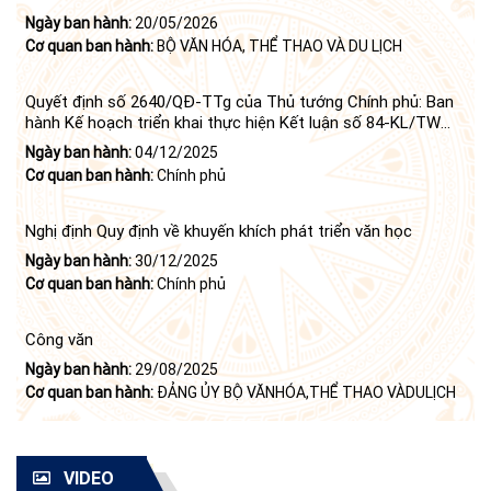
Ngày ban hành:
20/05/2026
Cơ quan ban hành:
BỘ VĂN HÓA, THỂ THAO VÀ DU LỊCH
Quyết định số 2640/QĐ-TTg của Thủ tướng Chính phủ: Ban
hành Kế hoạch triển khai thực hiện Kết luận số 84-KL/TW
ngày 21 tháng 6 năm 2024 của Bộ Chính trị tiếp tục thực
Ngày ban hành:
04/12/2025
hiện Nghị quyết số 23-NQ/TW ngày 16 tháng 6 năm 2008
Cơ quan ban hành:
Chính phủ
của Bộ Chính trị (khóa X) về "tiếp tục xây dựng và phát triển
văn học, nghệ thuật trong thời kỳ mới"
Nghị định Quy định về khuyến khích phát triển văn học
Ngày ban hành:
30/12/2025
Cơ quan ban hành:
Chính phủ
Công văn
Ngày ban hành:
29/08/2025
Cơ quan ban hành:
ĐẢNG ỦY BỘ VĂNHÓA,THỂ THAO VÀDULỊCH
VIDEO