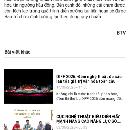
hóa tín ngưỡng hầu đồng. Bên cạnh đó, những cái chưa được,
còn lệch lạc trong quá trình diễn xướng tại liên hoan sẽ được
Ban tổ chức định hướng lại theo đúng quy chuẩn.
BTV
Bài viết khác
DIFF 2026: Đêm nghệ thuật đa sắc
lan tỏa giá trị văn hóa toàn cầu
14/06/2026 - 14:56
Không chỉ là cuộc tranh tài pháo hoa,
đêm thi thứ ba DIFF 2026 còn mang đến
không gian nghệ thuật đặc sắc, khẳng
định vai trò của văn hóa như nhịp cầu kết
nối cộng đồng và các quốc gia.
CỤC NGHỆ THUẬT BIỂU DIỄN ĐẨY
MẠNH NÂNG CAO NĂNG LỰC SỐ,
ỨNG DỤNG AI TRONG THỰC THI
03/06/2026 - 05:33