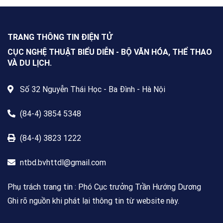
động Cuộc thi viết về “Trang sách
& Mái trường” trên phạm vi toàn
quốc, dành cho mọi công dân Việt
Nam trong và ngoài nước, không
TRANG THÔNG TIN ĐIỆN TỬ
giới hạn độ tuổi, nghề nghiệp hay
nơi cư trú.
CỤC NGHỆ THUẬT BIỂU DIỄN - BỘ VĂN HÓA, THỂ THAO
VÀ DU LỊCH.
Số 32 Nguyễn Thái Học - Ba Đình - Hà Nội
(84-4) 3854 5348
(84-4) 3823 1222
ntbd.bvhttdl@gmail.com
Phụ trách trang tin : Phó Cục trưởng Trần Hướng Dương
Ghi rõ nguồn khi phát lại thông tin từ website này.