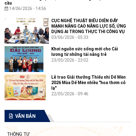
cầu
14/06/2026 - 14:56
CỤC NGHỆ THUẬT BIỂU DIỄN ĐẨY
MẠNH NÂNG CAO NĂNG LỰC SỐ, ỨNG
DỤNG AI TRONG THỰC THI CÔNG VỤ
03/06/2026 - 05:33
Khơi nguồn sức sống mới cho Cải
lương từ những tài năng trẻ
23/05/2026 - 23:02
Lễ trao Giải thưởng Thiếu nhi Dế Mèn
2026 Mùa Dế Mèn nhiều "hoa thơm cỏ
lạ"
22/05/2026 - 09:46
VĂN BẢN
THÔNG TƯ