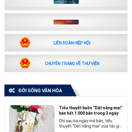
LIÊN ĐOÀN HIỆP HỘI
CHUYÊN TRANG VỀ THƯ VIỆN
ĐỜI SỐNG VĂN HÓA
Tiểu thuyết buồn “Dệt nắng mai”
bán hết 1.000 bản trong 3 ngày
Chỉ sau ba ngày mở bán, tiểu
thuyết “Dệt nắng mai” của tác giả
Nhật Lãng đã tạo nên một hiện