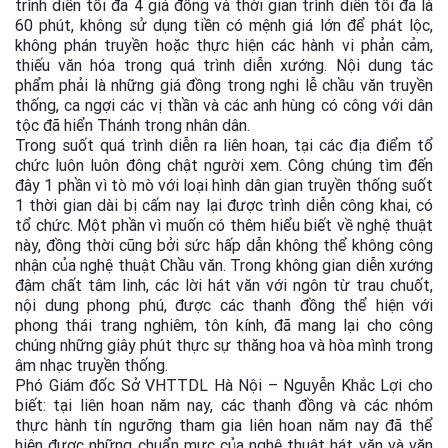
trình diễn tối đa 4 giá đồng và thời gian trình diễn tối đa là
60 phút, không sử dụng tiền có mệnh giá lớn để phát lộc,
không phán truyền hoặc thực hiện các hành vi phản cảm,
thiếu văn hóa trong quá trình diễn xướng. Nội dung tác
phẩm phải là những giá đồng trong nghi lễ chầu văn truyền
thống, ca ngợi các vị thần và các anh hùng có công với dân
tộc đã hiển Thánh trong nhân dân.
Trong suốt quá trình diễn ra liên hoan, tại các địa điểm tổ
chức luôn luôn đông chật người xem. Công chúng tìm đến
đây 1 phần vì tò mò với loại hình dân gian truyền thống suốt
1 thời gian dài bị cấm nay lại được trình diễn công khai, có
tổ chức. Một phần vì muốn có thêm hiểu biết về nghệ thuật
này, đồng thời cũng bởi sức hấp dẫn không thể không công
nhận của nghệ thuật Chầu văn. Trong không gian diễn xướng
đậm chất tâm linh, các lời hát văn với ngôn từ trau chuốt,
nội dung phong phú, được các thanh đồng thể hiện với
phong thái trang nghiêm, tôn kính, đã mang lại cho công
chúng những giây phút thực sự thăng hoa và hòa mình trong
âm nhạc truyền thống.
Phó Giám đốc Sở VHTTDL Hà Nội – Nguyễn Khắc Lợi cho
biết: tại liên hoan năm nay, các thanh đồng và các nhóm
thực hành tín ngưỡng tham gia liên hoan năm nay đã thể
hiện được những chuẩn mực của nghệ thuật hát văn và văn