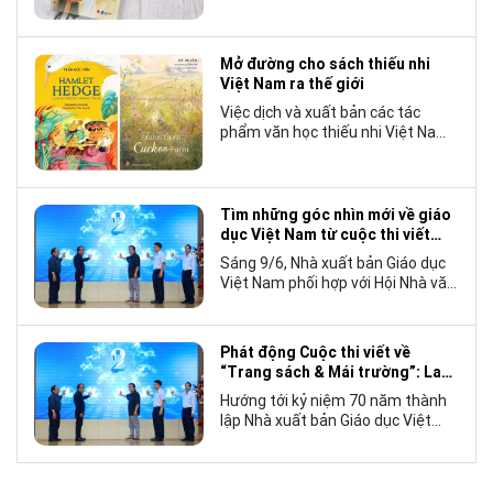
tượng đáng chú ý trong làng văn
chương trẻ khi cán mốc 1.000 bản
tiêu thụ.
Mở đường cho sách thiếu nhi
Việt Nam ra thế giới
Việc dịch và xuất bản các tác
phẩm văn học thiếu nhi Việt Nam
bằng tiếng Anh không chỉ mở rộng
cơ hội tiếp cận cho độc giả quốc
tế, mà còn góp phần đưa những
câu chuyện mang đậm bản sắc
Tìm những góc nhìn mới về giáo
văn hóa Việt Nam bước ra thế giới.
dục Việt Nam từ cuộc thi viết
“Trang sách và Mái trường”
Sáng 9/6, Nhà xuất bản Giáo dục
Việt Nam phối hợp với Hội Nhà văn
Việt Nam tổ chức lễ phát động
cuộc thi viết về “Trang sách và
Mái trường”, hướng tới kỷ niệm 70
Phát động Cuộc thi viết về
năm thành lập Nhà xuất bản Giáo
“Trang sách & Mái trường”: Lan
dục Việt Nam vào năm 2027.
tỏa tình yêu học tập, tôn vinh
Hướng tới kỷ niệm 70 năm thành
những giá trị bền vững của giáo
lập Nhà xuất bản Giáo dục Việt
dục
Nam (NXBGDVN), sáng 9.6,
NXBGDVN phối hợp với Hội Nhà
văn Việt Nam chính thức phát