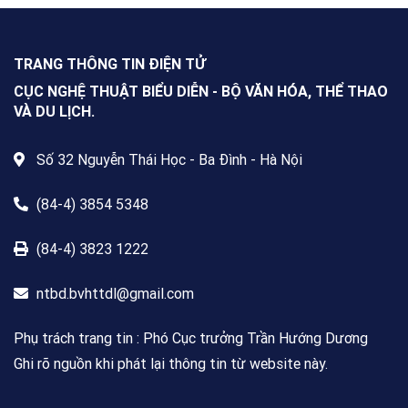
động Cuộc thi viết về “Trang sách
& Mái trường” trên phạm vi toàn
quốc, dành cho mọi công dân Việt
Nam trong và ngoài nước, không
TRANG THÔNG TIN ĐIỆN TỬ
giới hạn độ tuổi, nghề nghiệp hay
nơi cư trú.
CỤC NGHỆ THUẬT BIỂU DIỄN - BỘ VĂN HÓA, THỂ THAO
VÀ DU LỊCH.
Số 32 Nguyễn Thái Học - Ba Đình - Hà Nội
(84-4) 3854 5348
(84-4) 3823 1222
ntbd.bvhttdl@gmail.com
Phụ trách trang tin : Phó Cục trưởng Trần Hướng Dương
Ghi rõ nguồn khi phát lại thông tin từ website này.