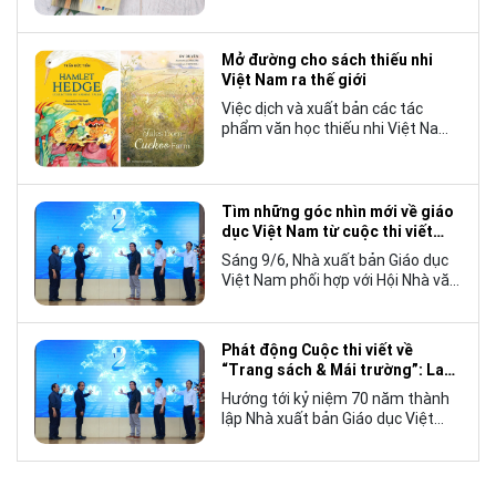
tượng đáng chú ý trong làng văn
chương trẻ khi cán mốc 1.000 bản
tiêu thụ.
Mở đường cho sách thiếu nhi
Việt Nam ra thế giới
Việc dịch và xuất bản các tác
phẩm văn học thiếu nhi Việt Nam
bằng tiếng Anh không chỉ mở rộng
cơ hội tiếp cận cho độc giả quốc
tế, mà còn góp phần đưa những
câu chuyện mang đậm bản sắc
Tìm những góc nhìn mới về giáo
văn hóa Việt Nam bước ra thế giới.
dục Việt Nam từ cuộc thi viết
“Trang sách và Mái trường”
Sáng 9/6, Nhà xuất bản Giáo dục
Việt Nam phối hợp với Hội Nhà văn
Việt Nam tổ chức lễ phát động
cuộc thi viết về “Trang sách và
Mái trường”, hướng tới kỷ niệm 70
Phát động Cuộc thi viết về
năm thành lập Nhà xuất bản Giáo
“Trang sách & Mái trường”: Lan
dục Việt Nam vào năm 2027.
tỏa tình yêu học tập, tôn vinh
Hướng tới kỷ niệm 70 năm thành
những giá trị bền vững của giáo
lập Nhà xuất bản Giáo dục Việt
dục
Nam (NXBGDVN), sáng 9.6,
NXBGDVN phối hợp với Hội Nhà
văn Việt Nam chính thức phát