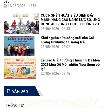
cầu
14/06/2026 - 14:56
CỤC NGHỆ THUẬT BIỂU DIỄN ĐẨY
MẠNH NÂNG CAO NĂNG LỰC SỐ, ỨNG
DỤNG AI TRONG THỰC THI CÔNG VỤ
03/06/2026 - 05:33
Khơi nguồn sức sống mới cho Cải
lương từ những tài năng trẻ
23/05/2026 - 23:02
Lễ trao Giải thưởng Thiếu nhi Dế Mèn
2026 Mùa Dế Mèn nhiều "hoa thơm cỏ
lạ"
22/05/2026 - 09:46
VĂN BẢN
THÔNG TƯ