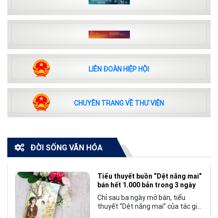
LIÊN ĐOÀN HIỆP HỘI
CHUYÊN TRANG VỀ THƯ VIỆN
ĐỜI SỐNG VĂN HÓA
Tiểu thuyết buồn “Dệt nắng mai”
bán hết 1.000 bản trong 3 ngày
Chỉ sau ba ngày mở bán, tiểu
thuyết “Dệt nắng mai” của tác giả
Nhật Lãng đã tạo nên một hiện