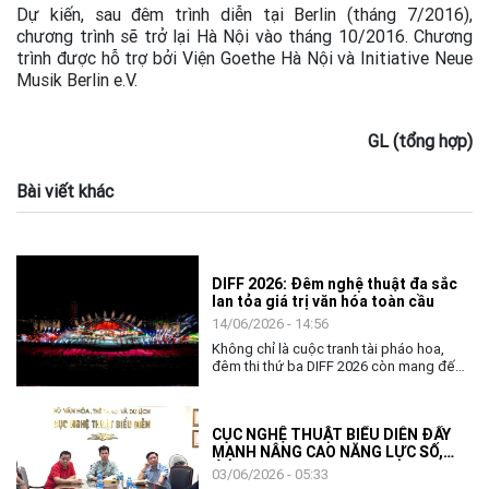
Dự kiến, sau đêm trình diễn tại Berlin (tháng 7/2016),
chương trình sẽ trở lại Hà Nội vào tháng 10/2016. Chương
trình được hỗ trợ bởi Viện Goethe Hà Nội và Initiative Neue
Musik Berlin e.V.
GL (tổng hợp)
Bài viết khác
DIFF 2026: Đêm nghệ thuật đa sắc
lan tỏa giá trị văn hóa toàn cầu
14/06/2026 - 14:56
Không chỉ là cuộc tranh tài pháo hoa,
đêm thi thứ ba DIFF 2026 còn mang đến
không gian nghệ thuật đặc sắc, khẳng
định vai trò của văn hóa như nhịp cầu kết
nối cộng đồng và các quốc gia.
CỤC NGHỆ THUẬT BIỂU DIỄN ĐẨY
MẠNH NÂNG CAO NĂNG LỰC SỐ,
ỨNG DỤNG AI TRONG THỰC THI
03/06/2026 - 05:33
CÔNG VỤ