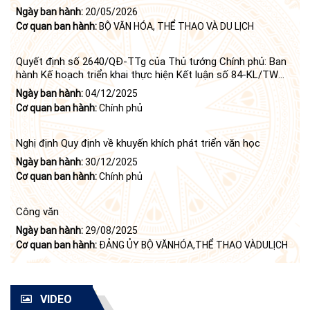
Ngày ban hành:
20/05/2026
Cơ quan ban hành:
BỘ VĂN HÓA, THỂ THAO VÀ DU LỊCH
Quyết định số 2640/QĐ-TTg của Thủ tướng Chính phủ: Ban
hành Kế hoạch triển khai thực hiện Kết luận số 84-KL/TW
ngày 21 tháng 6 năm 2024 của Bộ Chính trị tiếp tục thực
Ngày ban hành:
04/12/2025
hiện Nghị quyết số 23-NQ/TW ngày 16 tháng 6 năm 2008
Cơ quan ban hành:
Chính phủ
của Bộ Chính trị (khóa X) về "tiếp tục xây dựng và phát triển
văn học, nghệ thuật trong thời kỳ mới"
Nghị định Quy định về khuyến khích phát triển văn học
Ngày ban hành:
30/12/2025
Cơ quan ban hành:
Chính phủ
Công văn
Ngày ban hành:
29/08/2025
Cơ quan ban hành:
ĐẢNG ỦY BỘ VĂNHÓA,THỂ THAO VÀDULỊCH
VIDEO