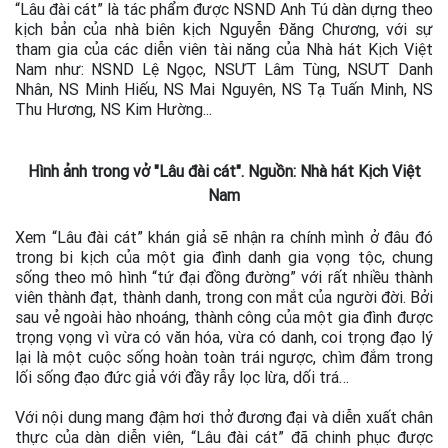
“Lâu đài cát” là tác phẩm được NSND Anh Tú dàn dựng theo
kịch bản của nhà biên kịch Nguyễn Đăng Chương, với sự
tham gia của các diễn viên tài năng của Nhà hát Kịch Việt
Nam như: NSND Lệ Ngọc, NSƯT Lâm Tùng, NSƯT Danh
Nhân, NS Minh Hiếu, NS Mai Nguyên, NS Tạ Tuấn Minh, NS
Thu Hương, NS Kim Hường...
Hình ảnh trong vở "Lâu đài cát". Nguồn: Nhà hát Kịch Việt
Nam
Xem “Lâu đài cát” khán giả sẽ nhận ra chính mình ở đâu đó
trong bi kịch của một gia đình danh gia vọng tộc, chung
sống theo mô hình “tứ đại đồng đường” với rất nhiều thành
viên thành đạt, thành danh, trong con mắt của người đời. Bởi
sau vẻ ngoài hào nhoáng, thành công của một gia đình được
trọng vọng vì vừa có văn hóa, vừa có danh, coi trọng đạo lý
lại là một cuộc sống hoàn toàn trái ngược, chìm đắm trong
lối sống đạo đức giả với đầy rẫy lọc lừa, dối trá…
Với nội dung mang đậm hơi thở đương đại và diễn xuất chân
thực của dàn diễn viên, “Lâu đài cát” đã chinh phục được