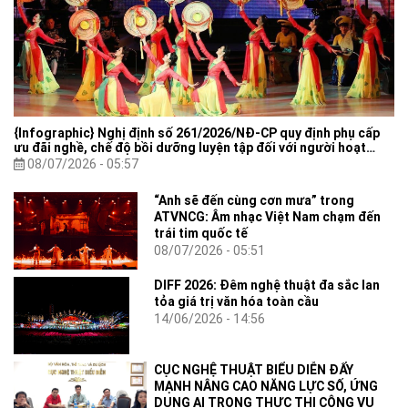
{Infographic} Nghị định số 261/2026/NĐ-CP quy định phụ cấp
ưu đãi nghề, chế độ bồi dưỡng luyện tập đối với người hoạt
động nghệ thuật biểu diễn
08/07/2026 - 05:57
“Anh sẽ đến cùng cơn mưa” trong
ATVNCG: Âm nhạc Việt Nam chạm đến
trái tim quốc tế
08/07/2026 - 05:51
DIFF 2026: Đêm nghệ thuật đa sắc lan
tỏa giá trị văn hóa toàn cầu
14/06/2026 - 14:56
CỤC NGHỆ THUẬT BIỂU DIỄN ĐẨY
MẠNH NÂNG CAO NĂNG LỰC SỐ, ỨNG
DỤNG AI TRONG THỰC THI CÔNG VỤ