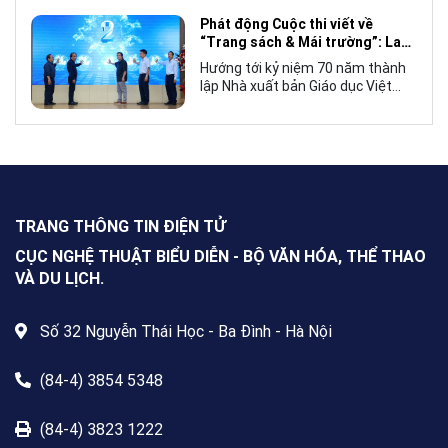
Mái trường”, hướng tới kỷ niệm 70
Phát động Cuộc thi viết về
năm thành lập Nhà xuất bản Giáo
“Trang sách & Mái trường”: Lan
dục Việt Nam vào năm 2027.
tỏa tình yêu học tập, tôn vinh
Hướng tới kỷ niệm 70 năm thành
những giá trị bền vững của giáo
lập Nhà xuất bản Giáo dục Việt
dục
Nam (NXBGDVN), sáng 9.6,
NXBGDVN phối hợp với Hội Nhà
văn Việt Nam chính thức phát
động Cuộc thi viết về “Trang sách
& Mái trường” trên phạm vi toàn
quốc, dành cho mọi công dân Việt
Nam trong và ngoài nước, không
TRANG THÔNG TIN ĐIỆN TỬ
giới hạn độ tuổi, nghề nghiệp hay
nơi cư trú.
CỤC NGHỆ THUẬT BIỂU DIỄN - BỘ VĂN HÓA, THỂ THAO
VÀ DU LỊCH.
Số 32 Nguyễn Thái Học - Ba Đình - Hà Nội
(84-4) 3854 5348
(84-4) 3823 1222