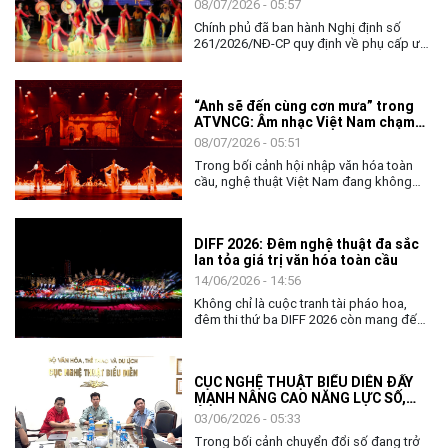
08/07/2026 - 05:57
tập đối với người hoạt động nghệ
Chính phủ đã ban hành Nghị định số
thuật biểu diễn
261/2026/NĐ-CP quy định về phụ cấp ưu
đãi nghề, chế độ bồi dưỡng luyện tập và
biểu diễn đối với viên chức, người lao
động hoạt động đặc thù về nghề nghiệp
“Anh sẽ đến cùng cơn mưa” trong
trong các đơn vị sự nghiệp công lập
ATVNCG: Âm nhạc Việt Nam chạm
nbvghệ thuật biểu diễn, đơn vị nghệ
đến trái tim quốc tế
thuật biểu diễn thuộc lực lượng vũ trang.
08/07/2026 - 05:51
Trong bối cảnh hội nhập văn hóa toàn
cầu, nghệ thuật Việt Nam đang không
ngừng khẳng định vị thế và sức sáng tạo
mạnh mẽ.
DIFF 2026: Đêm nghệ thuật đa sắc
lan tỏa giá trị văn hóa toàn cầu
14/06/2026 - 14:56
Không chỉ là cuộc tranh tài pháo hoa,
đêm thi thứ ba DIFF 2026 còn mang đến
không gian nghệ thuật đặc sắc, khẳng
định vai trò của văn hóa như nhịp cầu kết
nối cộng đồng và các quốc gia.
CỤC NGHỆ THUẬT BIỂU DIỄN ĐẨY
MẠNH NÂNG CAO NĂNG LỰC SỐ,
ỨNG DỤNG AI TRONG THỰC THI
03/06/2026 - 05:33
CÔNG VỤ
Trong bối cảnh chuyển đổi số đang trở