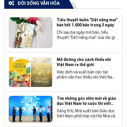
ĐỜI SỐNG VĂN HÓA
Tiểu thuyết buồn “Dệt nắng mai”
bán hết 1.000 bản trong 3 ngày
Chỉ sau ba ngày mở bán, tiểu
thuyết “Dệt nắng mai” của tác giả
Nhật Lãng đã tạo nên một hiện
tượng đáng chú ý trong làng văn
chương trẻ khi cán mốc 1.000 bản
tiêu thụ.
Mở đường cho sách thiếu nhi
Việt Nam ra thế giới
Việc dịch và xuất bản các tác
phẩm văn học thiếu nhi Việt Nam
bằng tiếng Anh không chỉ mở rộng
cơ hội tiếp cận cho độc giả quốc
tế, mà còn góp phần đưa những
câu chuyện mang đậm bản sắc
Tìm những góc nhìn mới về giáo
văn hóa Việt Nam bước ra thế giới.
dục Việt Nam từ cuộc thi viết
“Trang sách và Mái trường”
Sáng 9/6, Nhà xuất bản Giáo dục
Việt Nam phối hợp với Hội Nhà văn
Việt Nam tổ chức lễ phát động
cuộc thi viết về “Trang sách và