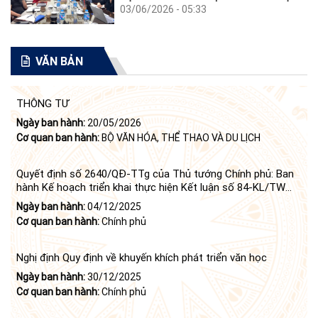
03/06/2026 - 05:33
VĂN BẢN
THÔNG TƯ
Ngày ban hành:
20/05/2026
Cơ quan ban hành:
BỘ VĂN HÓA, THỂ THAO VÀ DU LỊCH
Quyết định số 2640/QĐ-TTg của Thủ tướng Chính phủ: Ban
hành Kế hoạch triển khai thực hiện Kết luận số 84-KL/TW
ngày 21 tháng 6 năm 2024 của Bộ Chính trị tiếp tục thực
Ngày ban hành:
04/12/2025
hiện Nghị quyết số 23-NQ/TW ngày 16 tháng 6 năm 2008
Cơ quan ban hành:
Chính phủ
của Bộ Chính trị (khóa X) về "tiếp tục xây dựng và phát triển
văn học, nghệ thuật trong thời kỳ mới"
Nghị định Quy định về khuyến khích phát triển văn học
Ngày ban hành:
30/12/2025
Cơ quan ban hành:
Chính phủ