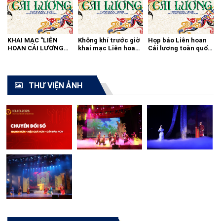
KHAI MẠC "LIÊN
Không khí trước giờ
Họp báo Liên hoan
HOAN CẢI LƯƠNG
khai mạc Liên hoan
Cải lương toàn quốc
TOÀN QUỐC - 2021"
cải lương toàn quốc
2021
THƯ VIỆN ẢNH