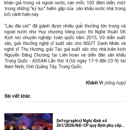
khán giả trong và ngoài nước, cán mốc 100 đêm diễn, một
trong những “kỷ lục” hiếm gặp của sân khấu nước nhà trong
bối cảnh hiện nay.
“Lâu đài cát” đã giành được nhiều giải thưởng lớn trong và
ngoài nước như Huy chương Vàng cuộc thi Nghệ thuật SK
Kịch nói chuyên nghiệp toàn quốc năm 2015; Vở diễn xuất
sắc, giải thưởng nghệ sĩ xuất sắc cho NSƯT Danh Nhân và
nghệ sĩ Thu Hương, giải Tác giả xuất sắc cho nhà biên kịch
Nguyễn Đăng Chương tại Liên hoan và diễn đàn sân khấu
Trung Quốc - ASEAN Lần thứ 4 (từ ngày 17-9 đến 23-9) tại
Nam Ninh, tỉnh Quảng Tây, Trung Quốc.
Khánh Vi
(tổng hợp)
Bài viết khác
{Infographic} Nghị định số
261/2026/NĐ-CP quy định phụ cấp
ưu đãi nghề, chế độ bồi dưỡng luyện