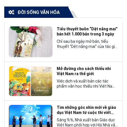
ĐỜI SỐNG VĂN HÓA
Tiểu thuyết buồn “Dệt nắng mai”
bán hết 1.000 bản trong 3 ngày
Chỉ sau ba ngày mở bán, tiểu
thuyết “Dệt nắng mai” của tác giả
Nhật Lãng đã tạo nên một hiện
tượng đáng chú ý trong làng văn
chương trẻ khi cán mốc 1.000 bản
tiêu thụ.
Mở đường cho sách thiếu nhi
Việt Nam ra thế giới
Việc dịch và xuất bản các tác
phẩm văn học thiếu nhi Việt Nam
bằng tiếng Anh không chỉ mở rộng
cơ hội tiếp cận cho độc giả quốc
tế, mà còn góp phần đưa những
câu chuyện mang đậm bản sắc
Tìm những góc nhìn mới về giáo
văn hóa Việt Nam bước ra thế giới.
dục Việt Nam từ cuộc thi viết
“Trang sách và Mái trường”
Sáng 9/6, Nhà xuất bản Giáo dục
Việt Nam phối hợp với Hội Nhà văn