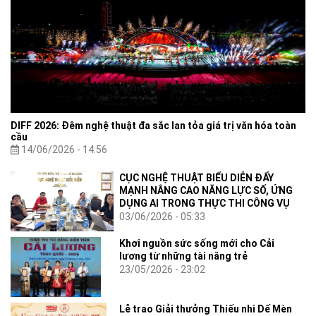
DIFF 2026: Đêm nghệ thuật đa sắc lan tỏa giá trị văn hóa toàn
cầu
14/06/2026 - 14:56
CỤC NGHỆ THUẬT BIỂU DIỄN ĐẨY
MẠNH NÂNG CAO NĂNG LỰC SỐ, ỨNG
DỤNG AI TRONG THỰC THI CÔNG VỤ
03/06/2026 - 05:33
Khơi nguồn sức sống mới cho Cải
lương từ những tài năng trẻ
23/05/2026 - 23:02
Lễ trao Giải thưởng Thiếu nhi Dế Mèn