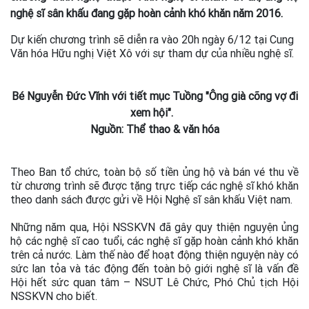
nghệ sĩ sân khấu đang gặp hoàn cảnh khó khăn năm 2016.
Dự kiến chương trình sẽ diễn ra vào 20h ngày 6/12 tại Cung
Văn hóa Hữu nghị Việt Xô với sự tham dự của nhiều nghệ sĩ.
Bé Nguyễn Đức Vĩnh với tiết mục Tuồng "Ông già cõng vợ đi
xem hội".
Nguồn: Thể thao & văn hóa
Theo Ban tổ chức, toàn bộ số tiền ủng hộ và bán vé thu về
từ chương trình sẽ được tặng trực tiếp các nghệ sĩ khó khăn
theo danh sách được gửi về Hội Nghệ sĩ sân khấu Việt nam.
Những năm qua, Hội NSSKVN đã gây quy thiện nguyện ủng
hộ các nghệ sĩ cao tuổi, các nghệ sĩ gặp hoàn cảnh khó khăn
trên cả nước. Làm thế nào để hoạt động thiện nguyện này có
sức lan tỏa và tác động đến toàn bộ giới nghệ sĩ là vấn đề
Hội hết sức quan tâm – NSUT Lê Chức, Phó Chủ tịch Hội
NSSKVN cho biết.