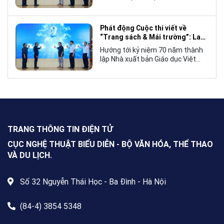
Việt Nam tổ chức lễ phát động
cuộc thi viết về “Trang sách và
Mái trường”, hướng tới kỷ niệm 70
Phát động Cuộc thi viết về
năm thành lập Nhà xuất bản Giáo
“Trang sách & Mái trường”: Lan
dục Việt Nam vào năm 2027.
tỏa tình yêu học tập, tôn vinh
Hướng tới kỷ niệm 70 năm thành
những giá trị bền vững của giáo
lập Nhà xuất bản Giáo dục Việt
dục
Nam (NXBGDVN), sáng 9.6,
NXBGDVN phối hợp với Hội Nhà
văn Việt Nam chính thức phát
động Cuộc thi viết về “Trang sách
& Mái trường” trên phạm vi toàn
quốc, dành cho mọi công dân Việt
Nam trong và ngoài nước, không
TRANG THÔNG TIN ĐIỆN TỬ
giới hạn độ tuổi, nghề nghiệp hay
nơi cư trú.
CỤC NGHỆ THUẬT BIỂU DIỄN - BỘ VĂN HÓA, THỂ THAO
VÀ DU LỊCH.
Số 32 Nguyễn Thái Học - Ba Đình - Hà Nội
(84-4) 3854 5348