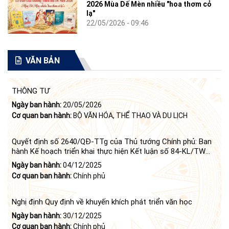
2026 Mùa Dế Mèn nhiều "hoa thơm cỏ
lạ"
22/05/2026 - 09:46
VĂN BẢN
THÔNG TƯ
Ngày ban hành:
20/05/2026
Cơ quan ban hành:
BỘ VĂN HÓA, THỂ THAO VÀ DU LỊCH
Quyết định số 2640/QĐ-TTg của Thủ tướng Chính phủ: Ban
hành Kế hoạch triển khai thực hiện Kết luận số 84-KL/TW
ngày 21 tháng 6 năm 2024 của Bộ Chính trị tiếp tục thực
Ngày ban hành:
04/12/2025
hiện Nghị quyết số 23-NQ/TW ngày 16 tháng 6 năm 2008
Cơ quan ban hành:
Chính phủ
của Bộ Chính trị (khóa X) về "tiếp tục xây dựng và phát triển
văn học, nghệ thuật trong thời kỳ mới"
Nghị định Quy định về khuyến khích phát triển văn học
Ngày ban hành:
30/12/2025
Cơ quan ban hành:
Chính phủ