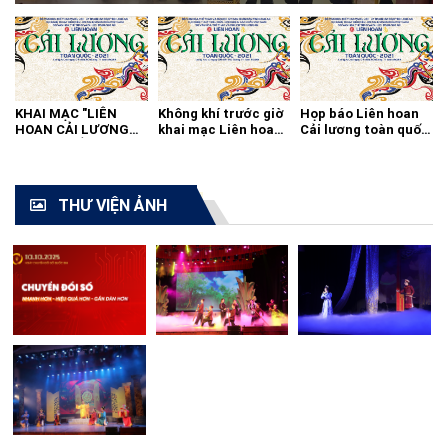
KHAI MẠC "LIÊN
Không khí trước giờ
Họp báo Liên hoan
HOAN CẢI LƯƠNG
khai mạc Liên hoan
Cải lương toàn quốc
TOÀN QUỐC - 2021"
cải lương toàn quốc
2021
THƯ VIỆN ẢNH