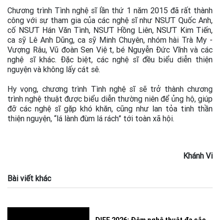
Chương trình Tình nghệ sĩ lần thứ 1 năm 2015 đã rất thành
công với sự tham gia của các nghệ sĩ như NSƯT Quốc Anh,
cố NSƯT Hán Văn Tình, NSƯT Hồng Liên, NSƯT Kim Tiến,
ca sỹ Lê Anh Dũng, ca sỹ Minh Chuyên, nhóm hài Trà My -
Vượng Râu, Vũ đoàn Sen Việt, bé Nguyễn Đức Vĩnh và các
nghệ sĩ khác. Đặc biệt, các nghệ sĩ đều biểu diễn thiện
nguyện và không lấy cát sê.
Hy vọng, chương trình Tình nghệ sĩ sẽ trở thành chương
trình nghệ thuật được biểu diễn thường niên để ủng hộ, giúp
đỡ các nghệ sĩ gặp khó khăn, cũng như lan tỏa tinh thần
thiện nguyện, “lá lành đùm lá rách” tới toàn xã hội.
Khánh Vi
Bài viết khác
DIFF 2026: Đêm nghệ thuật đa sắc