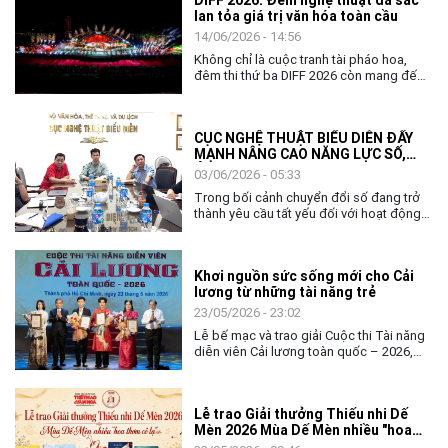
lan tỏa giá trị văn hóa toàn cầu
14/06/2026 - 14:56
Không chỉ là cuộc tranh tài pháo hoa,
đêm thi thứ ba DIFF 2026 còn mang đến
không gian nghệ thuật đặc sắc, khẳng
định vai trò của văn hóa như nhịp cầu kết
nối cộng đồng và các quốc gia.
CỤC NGHỆ THUẬT BIỂU DIỄN ĐẨY
MẠNH NÂNG CAO NĂNG LỰC SỐ,
ỨNG DỤNG AI TRONG THỰC THI
03/06/2026 - 05:33
CÔNG VỤ
Trong bối cảnh chuyển đổi số đang trở
thành yêu cầu tất yếu đối với hoạt động
quản lý nhà nước, việc nâng cao năng lực
số và khả năng ứng dụng trí tuệ nhân tạo
(AI) cho đội ngũ cán bộ, công chức ngày
Khơi nguồn sức sống mới cho Cải
càng có ý nghĩa quan trọng. Với tinh thần
lương từ những tài năng trẻ
chủ động thích ứng và đổi mới, ngày
02/6, Cục Nghệ thuật biểu diễn đã tổ
23/05/2026 - 23:02
chức chương trình tập huấn, bồi dưỡng
Lễ bế mạc và trao giải Cuộc thi Tài năng
về chuyển đổi số và ứng dụng AI cho
diễn viên Cải lương toàn quốc – 2026,
toàn thể lãnh đạo, công chức và người
không chỉ khép lại một tuần tranh tài sôi
lao động của đơn vị.
nổi của các nghệ sĩ trẻ, mà còn mở ra
nhiều kỳ vọng về hành trình tiếp nối, gìn
Lễ trao Giải thưởng Thiếu nhi Dế
giữ và làm mới nghệ thuật Cải lương
Mèn 2026 Mùa Dế Mèn nhiều "hoa
trong đời sống đương đại.
thơm cỏ lạ"