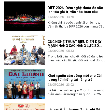
DIFF 2026: Đêm nghệ thuật đa sắc
lan tỏa giá trị văn hóa toàn cầu
14/06/2026 - 14:56
Không chỉ là cuộc tranh tài pháo hoa,
đêm thi thứ ba DIFF 2026 còn mang đến
không gian nghệ thuật đặc sắc, khẳng
định vai trò của văn hóa như nhịp cầu kết
nối cộng đồng và các quốc gia.
CỤC NGHỆ THUẬT BIỂU DIỄN ĐẨY
MẠNH NÂNG CAO NĂNG LỰC SỐ,
ỨNG DỤNG AI TRONG THỰC THI
03/06/2026 - 05:33
CÔNG VỤ
Trong bối cảnh chuyển đổi số đang trở
thành yêu cầu tất yếu đối với hoạt động
quản lý nhà nước, việc nâng cao năng lực
số và khả năng ứng dụng trí tuệ nhân tạo
(AI) cho đội ngũ cán bộ, công chức ngày
Khơi nguồn sức sống mới cho Cải
càng có ý nghĩa quan trọng. Với tinh thần
lương từ những tài năng trẻ
chủ động thích ứng và đổi mới, ngày
02/6, Cục Nghệ thuật biểu diễn đã tổ
23/05/2026 - 23:02
chức chương trình tập huấn, bồi dưỡng
Lễ bế mạc và trao giải Cuộc thi Tài năng
về chuyển đổi số và ứng dụng AI cho
diễn viên Cải lương toàn quốc – 2026,
toàn thể lãnh đạo, công chức và người
không chỉ khép lại một tuần tranh tài sôi
lao động của đơn vị.
nổi của các nghệ sĩ trẻ, mà còn mở ra
nhiều kỳ vọng về hành trình tiếp nối, gìn
Lễ trao Giải thưởng Thiếu nhi Dế
giữ và làm mới nghệ thuật Cải lương