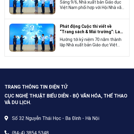
Sáng 9/6, Nhà xuất bản Giáo dục
Việt Nam phối hợp với Hội Nhà văn
Việt Nam tổ chức lễ phát động
cuộc thi viết về “Trang sách và
Mái trường”, hướng tới kỷ niệm 70
Phát động Cuộc thi viết về
năm thành lập Nhà xuất bản Giáo
“Trang sách & Mái trường”: Lan
dục Việt Nam vào năm 2027.
tỏa tình yêu học tập, tôn vinh
Hướng tới kỷ niệm 70 năm thành
những giá trị bền vững của giáo
lập Nhà xuất bản Giáo dục Việt
dục
Nam (NXBGDVN), sáng 9.6,
NXBGDVN phối hợp với Hội Nhà
văn Việt Nam chính thức phát
động Cuộc thi viết về “Trang sách
& Mái trường” trên phạm vi toàn
quốc, dành cho mọi công dân Việt
Nam trong và ngoài nước, không
TRANG THÔNG TIN ĐIỆN TỬ
giới hạn độ tuổi, nghề nghiệp hay
nơi cư trú.
CỤC NGHỆ THUẬT BIỂU DIỄN - BỘ VĂN HÓA, THỂ THAO
VÀ DU LỊCH.
Số 32 Nguyễn Thái Học - Ba Đình - Hà Nội
(84-4) 3854 5348