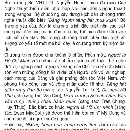
Bộ trưởng Bộ VHTTDL Nguyễn Ngọc Thiện đã giao Cục
Nghệ thuật biểu diễn phối hợp với các đơn vịnghệthuật
trong vàngoài Bộchủđộng xây dựng kịch bản chương trình
nghệ thuật đặc biệt
“Dâng Ngư
ờ
i ti
ế
ng h
á
t mùa xuân”
. Bộ
trưởng yêu cầu, đây là chương trình đặc biệt nên các tiết
mục phải đặc sắc, mang đậm dấu ấn, thể hiện được tầm vóc
lịch sử của Bác. Nội dung chương trình phải đặc biệt ấn
tượng, có yếu tố mới mẻ bởi đây là chương trình kỷ niệm đại
lễ.
Chương trình được chia thành 3 phần: Phần một,
Người là
Hồ Chí Minh
với những tác phẩm ngợi ca về thân thế, cuộc
đời, sự nghiệp cách mạng vẻ vang của Chủ tịch Hồ Chí Minh;
tôn vinh những cống hiến vĩ đại của Người đối với sự nghiệp
cách mạng của Đảng và giải phóng dân tộc Việt Nam, với
phong trào cộng sản và công nhân quốc tế như:
Ti
ế
ng h
á
t
giữa rừng P
á
c Bó
(sáng tác: Nguyễn Tài Tuệ),
Ca ngợi Hồ
Chủ tịch
(sáng tác: Văn Cao),
Đêm Trường Sơn nhớ Bác
, B
ác
vẫn c
ù
ng chúng cháu hành quân
(sáng tác: Trần Chung,
Huy Thục). Đặc biệt, ca khúc
Người là Hồ Chí Minh
(sáng
tác: Ewan MacColl) sẽ được thể hiện bởi ca sĩ Mỹ Dung và
nhóm nghệ sĩ người nước ngoài.
Phần hai,
Nh
ữ
ng bông hoa trong vườn Bác g
ồm các tác