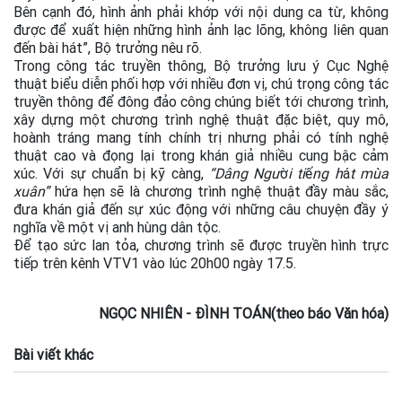
Bên cạnh đó, hình ảnh phải khớp với nội dung ca từ, không
được để xuất hiện những hình ảnh lạc lõng, không liên quan
đến bài hát”, Bộ trưởng nêu rõ.
Trong công tác truyền thông, Bộ trưởng lưu ý Cục Nghệ
thuật biểu diễn phối hợp với nhiều đơn vị, chú trọng công tác
truyền thông để đông đảo công chúng biết tới chương trình,
xây dựng một chương trình nghệ thuật đặc biệt, quy mô,
hoành tráng mang tính chính trị nhưng phải có tính nghệ
thuật cao và đọng lại trong khán giả nhiều cung bậc cảm
xúc. Với sự chuẩn bị kỹ càng,
“Dâng Ngư
ờ
i ti
ế
ng h
á
t mùa
xuân”
hứa hẹn sẽ là chương trình nghệ thuật đầy màu sắc,
đưa khán giả đến sự xúc động với những câu chuyện đầy ý
nghĩa về một vị anh hùng dân tộc.
Để tạo sức lan tỏa, chương trình sẽ được truyền hình trực
tiếp trên kênh VTV1 vào lúc 20h00 ngày 17.5.
NGỌC NHIÊN - ĐÌNH TOÁN(theo báo Văn hóa)
Bài viết khác