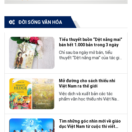
ĐỜI SỐNG VĂN HÓA
Tiểu thuyết buồn “Dệt nắng mai”
bán hết 1.000 bản trong 3 ngày
Chỉ sau ba ngày mở bán, tiểu
thuyết “Dệt nắng mai” của tác giả
Nhật Lãng đã tạo nên một hiện
tượng đáng chú ý trong làng văn
chương trẻ khi cán mốc 1.000 bản
tiêu thụ.
Mở đường cho sách thiếu nhi
Việt Nam ra thế giới
Việc dịch và xuất bản các tác
phẩm văn học thiếu nhi Việt Nam
bằng tiếng Anh không chỉ mở rộng
cơ hội tiếp cận cho độc giả quốc
tế, mà còn góp phần đưa những
câu chuyện mang đậm bản sắc
Tìm những góc nhìn mới về giáo
văn hóa Việt Nam bước ra thế giới.
dục Việt Nam từ cuộc thi viết
“Trang sách và Mái trường”