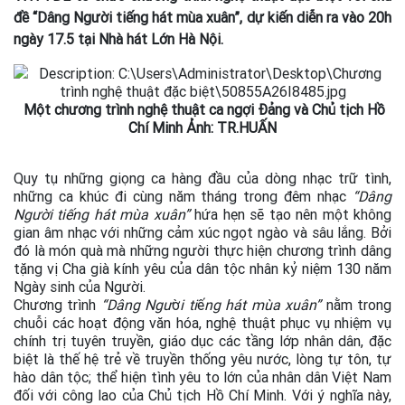
đề “Dâng Người tiếng hát mùa xuân”, dự kiến diễn ra vào 20h
ngày 17.5 tại Nhà hát Lớn Hà Nội.
Một chương trình nghệ thuật ca ngợi Đảng và Chủ tịch Hồ
Chí Minh Ảnh: TR.HUẤN
Quy tụ những giọng ca hàng đầu của dòng nhạc trữ tình,
những ca khúc đi cùng năm tháng trong đêm nhạc
“Dâng
Người tiếng hát mùa xuân”
hứa hẹn sẽ tạo nên một không
gian âm nhạc với những cảm xúc ngọt ngào và sâu lắng. Bởi
đó là món quà mà những người thực hiện chương trình dâng
tặng vị Cha già kính yêu của dân tộc nhân kỷ niệm 130 năm
Ngày sinh của Người.
Chương trình
“Dâng Ngư
ờ
i ti
ế
ng hát mùa xuân”
nằm trong
chuỗi các hoạt động văn hóa, nghệ thuật phục vụ nhiệm vụ
chính trị tuyên truyền, giáo dục các tầng lớp nhân dân, đặc
biệt là thế hệ trẻ về truyền thống yêu nước, lòng tự tôn, tự
hào dân tộc; thể hiện tình yêu to lớn của nhân dân Việt Nam
đối với công lao của Chủ tịch Hồ Chí Minh. Với ý nghĩa này,