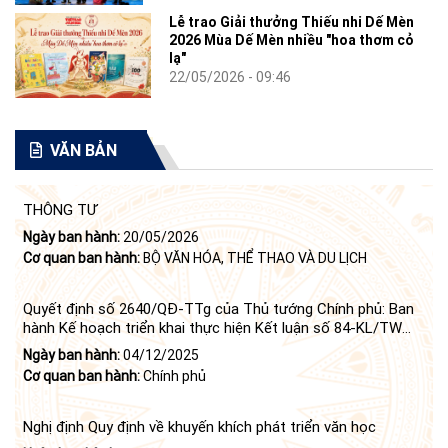
Lễ trao Giải thưởng Thiếu nhi Dế Mèn
2026 Mùa Dế Mèn nhiều "hoa thơm cỏ
lạ"
22/05/2026 - 09:46
VĂN BẢN
THÔNG TƯ
Ngày ban hành:
20/05/2026
Cơ quan ban hành:
BỘ VĂN HÓA, THỂ THAO VÀ DU LỊCH
Quyết định số 2640/QĐ-TTg của Thủ tướng Chính phủ: Ban
hành Kế hoạch triển khai thực hiện Kết luận số 84-KL/TW
ngày 21 tháng 6 năm 2024 của Bộ Chính trị tiếp tục thực
Ngày ban hành:
04/12/2025
hiện Nghị quyết số 23-NQ/TW ngày 16 tháng 6 năm 2008
Cơ quan ban hành:
Chính phủ
của Bộ Chính trị (khóa X) về "tiếp tục xây dựng và phát triển
văn học, nghệ thuật trong thời kỳ mới"
Nghị định Quy định về khuyến khích phát triển văn học