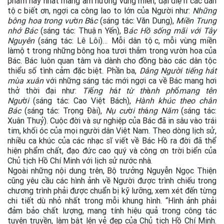
phẩm hay nhất mang âm hưởng vùng miền, đại diện các dân
tộc biết ơn, ngợi ca công lao to lớn của Người như:
Những
bông hoa trong vư
ờ
n B
á
c
(sáng tác: Văn Dung),
Miền Trung
nhớ Bác
(sáng tác: Thuận Yến), B
ác Hồ sống mãi với Tây
Nguyên
(sáng tác: Lê Lôi)… Mỗi dân tộc, mỗi vùng miền
làmột trong những bông hoa tươi thắm trong vườn hoa của
Bác. Bác luôn quan tâm và dành cho đồng bào các dân tộc
thiểu số tình cảm đặc biệt. Phần ba,
Dâng Người tiếng hát
mùa xuân
với những sáng tác mới ngợi ca về Bác mang hơi
thở thời đại như:
Ti
ế
ng h
á
t từ th
à
nh ph
ố
mang tên
Ngư
ờ
i
(sáng tác: Cao Việt Bách),
Hành khúc theo chân
Bác
(sáng tác: Trọng Đài),
Nụ cư
ờ
i th
á
ng Năm
(sáng tác:
Xuân Thuỷ). Cuộc đời và sự nghiệp của Bác đã in sâu vào trái
tim, khối óc của mọi người dân Việt Nam. Theo dòng lịch sử,
nhiều ca khúc của các nhạc sĩ viết về Bác Hồ ra đời đã thể
hiện phẩm chất, đạo đức cao quý và công ơn trời biển của
Chủ tịch Hồ Chí Minh với lịch sử nước nhà.
Ngoài những nội dung trên, Bộ trưởng Nguyễn Ngọc Thiện
cũng yêu cầu các hình ảnh về Người được trình chiếu trong
chương trình phải được chuẩn bị kỹ lưỡng, xem xét đến từng
chi tiết dù nhỏ nhất trong mỗi khung hình. “Hình ảnh phải
đảm bảo chất lượng, mang tính hiệu quả trong công tác
tuyên truyền, làm bật lên vẻ đẹp của Chủ tịch Hồ Chí Minh.