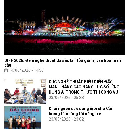
DIFF 2026: Đêm nghệ thuật đa sắc lan tỏa giá trị văn hóa toàn
cầu
14/06/2026 - 14:56
CỤC NGHỆ THUẬT BIỂU DIỄN ĐẨY
MẠNH NÂNG CAO NĂNG LỰC SỐ, ỨNG
DỤNG AI TRONG THỰC THI CÔNG VỤ
03/06/2026 - 05:33
Khơi nguồn sức sống mới cho Cải
lương từ những tài năng trẻ
23/05/2026 - 23:02