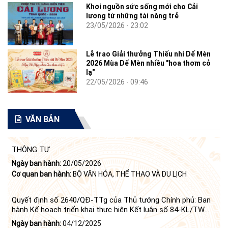
Khơi nguồn sức sống mới cho Cải
lương từ những tài năng trẻ
23/05/2026 - 23:02
Lễ trao Giải thưởng Thiếu nhi Dế Mèn
2026 Mùa Dế Mèn nhiều "hoa thơm cỏ
lạ"
22/05/2026 - 09:46
VĂN BẢN
THÔNG TƯ
Ngày ban hành:
20/05/2026
Cơ quan ban hành:
BỘ VĂN HÓA, THỂ THAO VÀ DU LỊCH
Quyết định số 2640/QĐ-TTg của Thủ tướng Chính phủ: Ban
hành Kế hoạch triển khai thực hiện Kết luận số 84-KL/TW
ngày 21 tháng 6 năm 2024 của Bộ Chính trị tiếp tục thực
Ngày ban hành:
04/12/2025