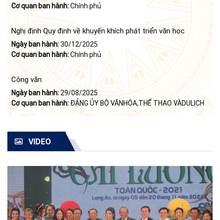
hiện Nghị quyết số 23-NQ/TW ngày 16 tháng 6 năm 2008
Cơ quan ban hành:
Chính phủ
của Bộ Chính trị (khóa X) về "tiếp tục xây dựng và phát triển
văn học, nghệ thuật trong thời kỳ mới"
Nghị định Quy định về khuyến khích phát triển văn học
Ngày ban hành:
30/12/2025
Cơ quan ban hành:
Chính phủ
Công văn
Ngày ban hành:
29/08/2025
Cơ quan ban hành:
ĐẢNG ỦY BỘ VĂNHÓA,THỂ THAO VÀDULỊCH
VIDEO