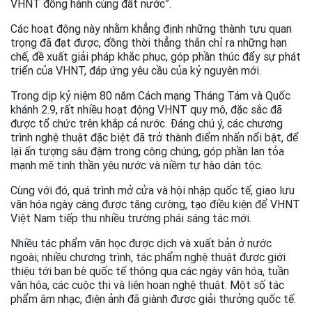
VHNT đồng hành cùng đất nước”.
Các hoạt động này nhằm khẳng định những thành tựu quan
trọng đã đạt được, đồng thời thẳng thắn chỉ ra những hạn
chế, đề xuất giải pháp khắc phục, góp phần thúc đẩy sự phát
triển của VHNT, đáp ứng yêu cầu của kỷ nguyên mới.
Trong dịp kỷ niệm 80 năm Cách mạng Tháng Tám và Quốc
khánh 2.9, rất nhiều hoạt động VHNT quy mô, đặc sắc đã
được tổ chức trên khắp cả nước. Đáng chú ý, các chương
trình nghệ thuật đặc biệt đã trở thành điểm nhấn nổi bật, để
lại ấn tượng sâu đậm trong công chúng, góp phần lan tỏa
mạnh mẽ tinh thần yêu nước và niềm tự hào dân tộc.
Cùng với đó, quá trình mở cửa và hội nhập quốc tế, giao lưu
văn hóa ngày càng được tăng cường, tạo điều kiện để VHNT
Việt Nam tiếp thu nhiều trường phái sáng tác mới.
Nhiều tác phẩm văn học được dịch và xuất bản ở nước
ngoài; nhiều chương trình, tác phẩm nghệ thuật được giới
thiệu tới bạn bè quốc tế thông qua các ngày văn hóa, tuần
văn hóa, các cuộc thi và liên hoan nghệ thuật. Một số tác
phẩm âm nhạc, điện ảnh đã giành được giải thưởng quốc tế.