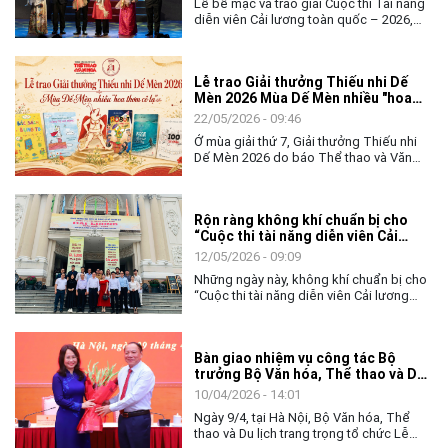
Lễ bế mạc và trao giải Cuộc thi Tài năng
về chuyển đổi số và ứng dụng AI cho
diễn viên Cải lương toàn quốc – 2026,
toàn thể lãnh đạo, công chức và người
không chỉ khép lại một tuần tranh tài sôi
lao động của đơn vị.
nổi của các nghệ sĩ trẻ, mà còn mở ra
nhiều kỳ vọng về hành trình tiếp nối, gìn
Lễ trao Giải thưởng Thiếu nhi Dế
giữ và làm mới nghệ thuật Cải lương
Mèn 2026 Mùa Dế Mèn nhiều "hoa
trong đời sống đương đại.
thơm cỏ lạ"
22/05/2026 - 09:46
Ở mùa giải thứ 7, Giải thưởng Thiếu nhi
Dế Mèn 2026 do báo Thể thao và Văn
hóa (TTXVN) tổ chức đã có một "mùa
bội thu" khi toàn bộ Top 10 Chung khảo
đều được vinh danh với 6 Giải Khát vọng
Rộn ràng không khí chuẩn bị cho
Dế Mèn và 4 Tặng thưởng. Đặc biệt, mùa
“Cuộc thi tài năng diễn viên Cải
giải năm nay còn đánh dấu bước phát
lương toàn quốc - 2026”
triển mới khi Giải thưởng Lớn "Thành tựu
12/05/2026 - 09:09
trọn đời - Hiệp sĩ Dế Mèn" đã tìm được
Những ngày này, không khí chuẩn bị cho
chủ nhân xứng đáng.
“Cuộc thi tài năng diễn viên Cải lương
toàn quốc - 2026” đang diễn ra khẩn
trương, sôi nổi tại Thành phố Hồ Chí
Minh. Từ các đơn vị nghệ thuật, nhà hát
Bàn giao nhiệm vụ công tác Bộ
đến các tuyến phố trung tâm, hình ảnh về
trưởng Bộ Văn hóa, Thể thao và Du
cuộc thi đã bắt đầu xuất hiện, tạo nên
lịch
bầu không khí nghệ thuật đầy sắc màu,
10/04/2026 - 14:01
góp phần lan tỏa tình yêu đối với nghệ
Ngày 9/4, tại Hà Nội, Bộ Văn hóa, Thể
thuật Cải lương - loại hình sân khấu
thao và Du lịch trang trọng tổ chức Lễ
truyền thống đặc sắc của dân tộc.