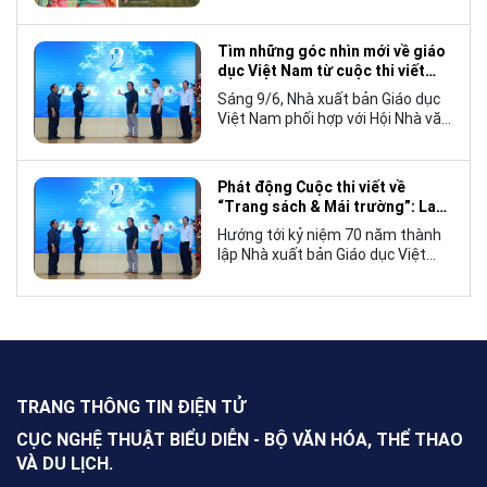
cơ hội tiếp cận cho độc giả quốc
tế, mà còn góp phần đưa những
câu chuyện mang đậm bản sắc
Tìm những góc nhìn mới về giáo
văn hóa Việt Nam bước ra thế giới.
dục Việt Nam từ cuộc thi viết
“Trang sách và Mái trường”
Sáng 9/6, Nhà xuất bản Giáo dục
Việt Nam phối hợp với Hội Nhà văn
Việt Nam tổ chức lễ phát động
cuộc thi viết về “Trang sách và
Mái trường”, hướng tới kỷ niệm 70
Phát động Cuộc thi viết về
năm thành lập Nhà xuất bản Giáo
“Trang sách & Mái trường”: Lan
dục Việt Nam vào năm 2027.
tỏa tình yêu học tập, tôn vinh
Hướng tới kỷ niệm 70 năm thành
những giá trị bền vững của giáo
lập Nhà xuất bản Giáo dục Việt
dục
Nam (NXBGDVN), sáng 9.6,
NXBGDVN phối hợp với Hội Nhà
văn Việt Nam chính thức phát
động Cuộc thi viết về “Trang sách
& Mái trường” trên phạm vi toàn
quốc, dành cho mọi công dân Việt
Nam trong và ngoài nước, không
TRANG THÔNG TIN ĐIỆN TỬ
giới hạn độ tuổi, nghề nghiệp hay
nơi cư trú.
CỤC NGHỆ THUẬT BIỂU DIỄN - BỘ VĂN HÓA, THỂ THAO
VÀ DU LỊCH.