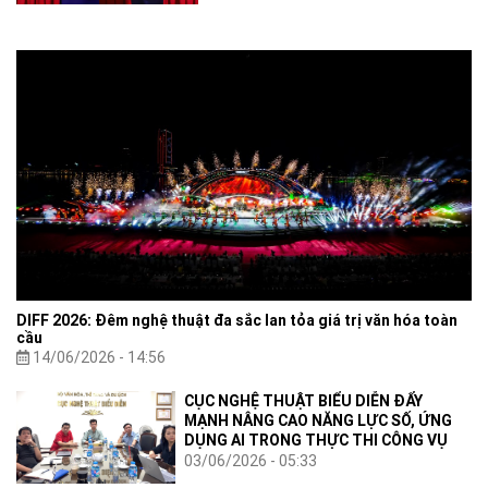
bàn giao nhiệm vụ công tác Bộ trưởng
Bộ Văn hóa, Thể thao và Du lịch.
DIFF 2026: Đêm nghệ thuật đa sắc lan tỏa giá trị văn hóa toàn
cầu
14/06/2026 - 14:56
CỤC NGHỆ THUẬT BIỂU DIỄN ĐẨY
MẠNH NÂNG CAO NĂNG LỰC SỐ, ỨNG
DỤNG AI TRONG THỰC THI CÔNG VỤ
03/06/2026 - 05:33