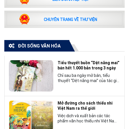
CHUYÊN TRANG VỀ THƯ VIỆN
ĐỜI SỐNG VĂN HÓA
Tiểu thuyết buồn “Dệt nắng mai”
bán hết 1.000 bản trong 3 ngày
Chỉ sau ba ngày mở bán, tiểu
thuyết “Dệt nắng mai” của tác giả
Nhật Lãng đã tạo nên một hiện
tượng đáng chú ý trong làng văn
chương trẻ khi cán mốc 1.000 bản
tiêu thụ.
Mở đường cho sách thiếu nhi
Việt Nam ra thế giới
Việc dịch và xuất bản các tác
phẩm văn học thiếu nhi Việt Nam
bằng tiếng Anh không chỉ mở rộng