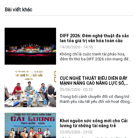
Bài viết khác
DIFF 2026: Đêm nghệ thuật đa sắc
lan tỏa giá trị văn hóa toàn cầu
14/06/2026 - 14:56
Không chỉ là cuộc tranh tài pháo hoa,
đêm thi thứ ba DIFF 2026 còn mang đến
không gian nghệ thuật đặc sắc, khẳng
định vai trò của văn hóa như nhịp cầu kết
nối cộng đồng và các quốc gia.
CỤC NGHỆ THUẬT BIỂU DIỄN ĐẨY
MẠNH NÂNG CAO NĂNG LỰC SỐ,
ỨNG DỤNG AI TRONG THỰC THI
03/06/2026 - 05:33
CÔNG VỤ
Trong bối cảnh chuyển đổi số đang trở
thành yêu cầu tất yếu đối với hoạt động
quản lý nhà nước, việc nâng cao năng lực
số và khả năng ứng dụng trí tuệ nhân tạo
(AI) cho đội ngũ cán bộ, công chức ngày
Khơi nguồn sức sống mới cho Cải
càng có ý nghĩa quan trọng. Với tinh thần
lương từ những tài năng trẻ
chủ động thích ứng và đổi mới, ngày
02/6, Cục Nghệ thuật biểu diễn đã tổ
23/05/2026 - 23:02
chức chương trình tập huấn, bồi dưỡng